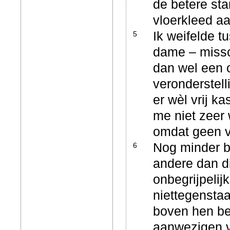
de betere sta
vloerkleed a
Ik weifelde t
5
dame – missc
dan wel een o
veronderstell
er wèl vrij ka
me niet zeer 
omdat geen v
Nog minder bl
6
andere dan d
onbegrijpelij
niettegenstaa
boven hen be
aanwezigen 