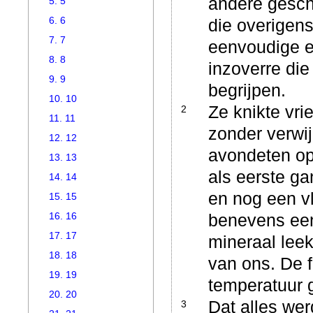
andere gesch
5. 5
6. 6
die overigens
7. 7
eenvoudige e
8. 8
inzoverre die
9. 9
begrijpen.
10. 10
Ze knikte vri
2
11. 11
zonder verwij
12. 12
avondeten opg
13. 13
als eerste ga
14. 14
en nog een vl
15. 15
16. 16
benevens een 
17. 17
mineraal leek
18. 18
van ons. De 
19. 19
temperatuur g
20. 20
Dat alles we
3