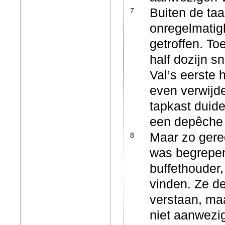
Buiten de ta
7
onregelmatig
getroffen. To
half dozijn s
Val’s eerste 
even verwijd
tapkast duide
een depêche
Maar zo gered
8
was begrepen
buffethouder,
vinden. Ze d
verstaan, maa
niet aanwezig