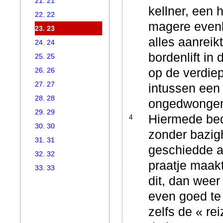
21. 21
kellner, een 
22. 22
magere evenk
23. 23
alles aanrei
24. 24
bordenlift in
25. 25
op de verdiep
26. 26
27. 27
intussen een
28. 28
ongedwongen
29. 29
Hiermede bed
4
30. 30
zonder bazig
31. 31
geschiedde al
32. 32
praatje maak
33. 33
dit, dan weer
even goed te
zelfs de « re