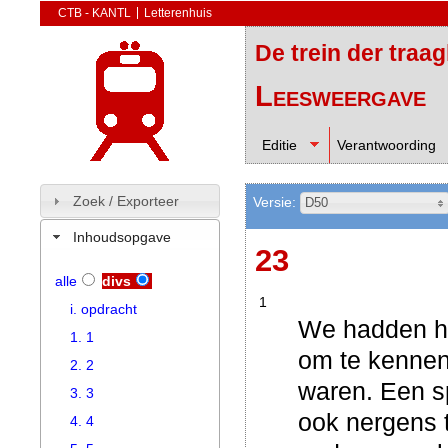
CTB - KANTL
Letterenhuis
De trein der traa
Leesweergave
Editie
Verantwoording
Zoek / Exporteer
Versie:
D50
Inhoudsopgave
23
alle
divs
1
i. opdracht
We hadden he
1. 1
om te kennen
2. 2
waren. Een sp
3. 3
ook nergens 
4. 4