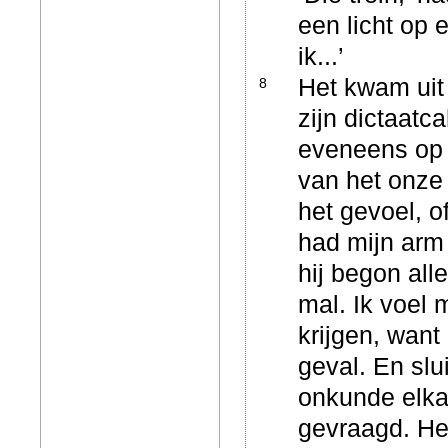
een licht op 
ik...’
Het kwam uit 
8
zijn dictaatc
eveneens op h
van het onze
het gevoel, o
had mijn arm
hij begon alle
mal. Ik voel 
krijgen, want
geval. En slu
onkunde elkaa
gevraagd.
Her