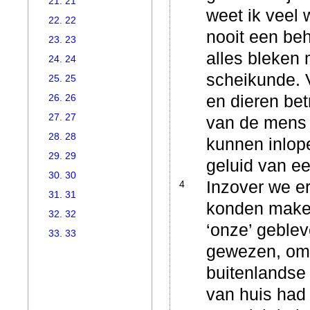
21. 21
weet ik veel 
22. 22
nooit een beh
23. 23
alles bleken 
24. 24
scheikunde. V
25. 25
en dieren bet
26. 26
27. 27
van de mens 
28. 28
kunnen inlope
29. 29
geluid van e
30. 30
Inzover we er
4
31. 31
konden maken
32. 32
‘onze’ geblev
33. 33
gewezen, om 
buitenlandse 
van huis had 