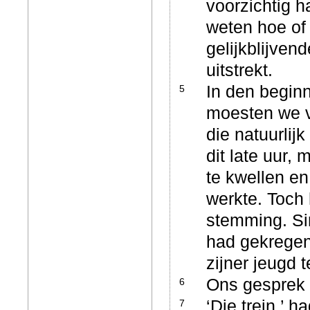
voorzichtig 
weten hoe of
gelijkblijven
uitstrekt.
In den beginn
5
moesten we v
die natuurlij
dit late uur,
te kwellen en
werkte. Toch 
stemming. Si
had gekregen
zijner jeugd 
Ons gesprek 
6
‘Die trein,’ 
7