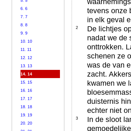
waarnemingsv
5. 5
6. 6
tevens onze bl
7. 7
in elk geval 
8. 8
De lichtjes o
2
9. 9
nadat we de 
10. 10
onttrokken. L
11. 11
schenen ze on
12. 12
was de van el
13. 13
zacht. Akker
14. 14
kwamen we l
15. 15
16. 16
bloesemmassa
17. 17
duisternis h
18. 18
echter niet 
19. 19
In de sloot 
3
20. 20
gemoedelijke