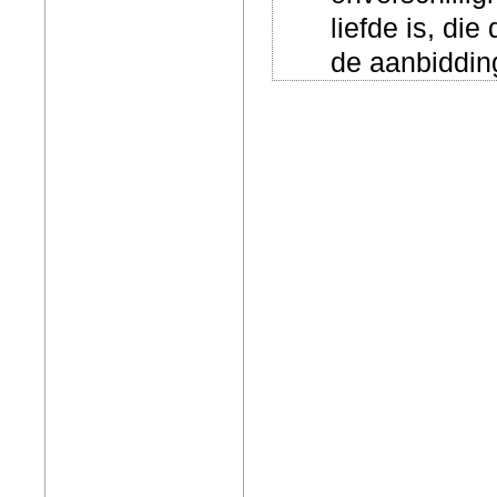
liefde is, di
de aanbiddin