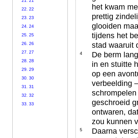
21. 21
het kwam me i
22. 22
prettig zinde
23. 23
glooiden maa
24. 24
tijdens het b
25. 25
stad waaruit
26. 26
27. 27
De berm lang
4
28. 28
in en stuitte
29. 29
op een avontu
30. 30
verbeelding –
31. 31
schrompelen 
32. 32
geschroeid gr
33. 33
ontwaren, da
zou kunnen 
Daarna versc
5