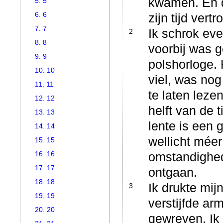
kwamen. En d
5. 5
6. 6
zijn tijd vert
7. 7
Ik schrok eve
2
8. 8
voorbij was g
9. 9
polshorloge. 
10. 10
viel, was no
11. 11
te laten leze
12. 12
helft van de 
13. 13
lente is een 
14. 14
wellicht méer
15. 15
16. 16
omstandighed
17. 17
ontgaan.
18. 18
Ik drukte mij
3
19. 19
verstijfde a
20. 20
gewreven. Ik