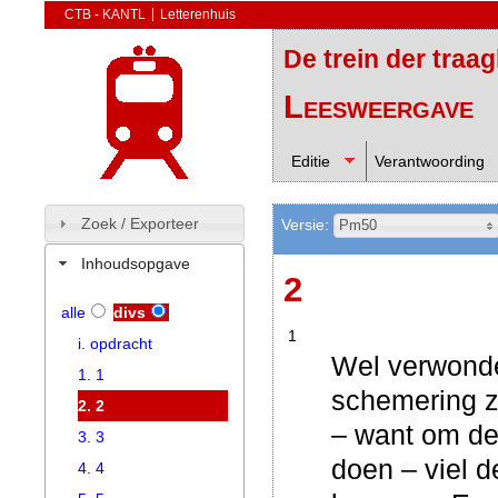
CTB - KANTL
Letterenhuis
De trein der traa
Leesweergave
Editie
Verantwoording
Zoek / Exporteer
Versie:
Pm50
Inhoudsopgave
2
alle
divs
1
i. opdracht
Wel verwonde
1. 1
schemering 
2. 2
– want om de 
3. 3
doen – viel 
4. 4