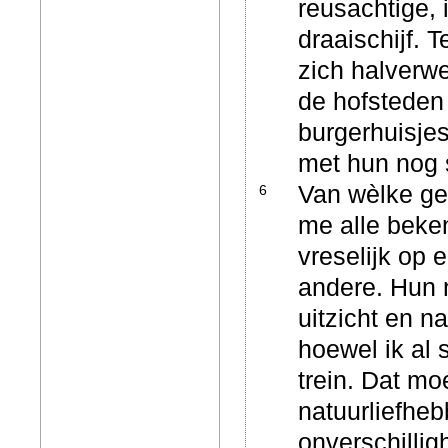
reusachtige, 
draaischijf.
zich halverw
de hofsteden
burgerhuisje
met hun nog 
Van wèlke ge
6
me alle beke
vreselijk op 
andere. Hun 
uitzicht en 
hoewel ik al 
trein. Dat m
natuurliefhebb
onverschillig