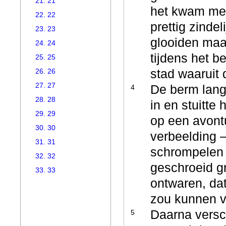
21. 21
het kwam me i
22. 22
prettig zinde
23. 23
glooiden maa
24. 24
tijdens het b
25. 25
stad waaruit
26. 26
27. 27
De berm lang
4
28. 28
in en stuitte
29. 29
op een avontu
30. 30
verbeelding –
31. 31
schrompelen 
32. 32
geschroeid gr
33. 33
ontwaren, da
zou kunnen 
Daarna versc
5