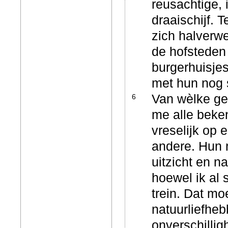
reusachtige, 
draaischijf.
zich halverw
de hofsteden
burgerhuisje
met hun nog 
Van wèlke ge
6
me alle beke
vreselijk op 
andere. Hun 
uitzicht en 
hoewel ik al 
trein. Dat m
natuurliefhebb
onverschillig