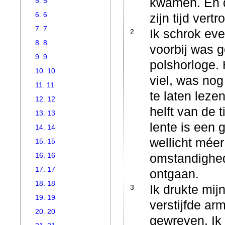
kwamen. En d
5. 5
6. 6
zijn tijd vert
7. 7
Ik schrok eve
2
8. 8
voorbij was g
9. 9
polshorloge. 
10. 10
viel, was no
11. 11
te laten leze
12. 12
helft van de 
13. 13
lente is een 
14. 14
wellicht méer
15. 15
16. 16
omstandighed
17. 17
ontgaan.
18. 18
Ik drukte mij
3
19. 19
verstijfde a
20. 20
gewreven. Ik