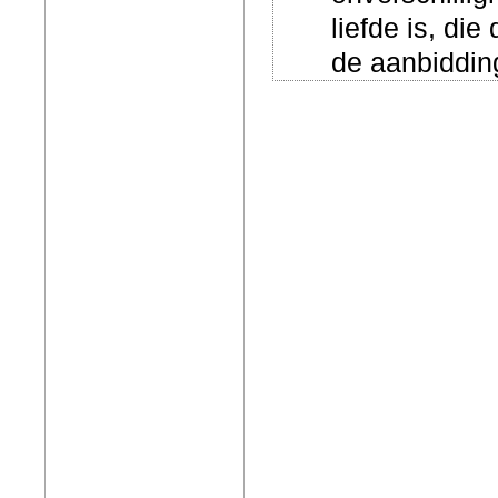
liefde is, di
de aanbiddin