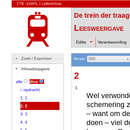
CTB - KANTL
Letterenhuis
De trein der traa
Leesweergave
Editie
Verantwoording
Zoek / Exporteer
Versie:
D50
Inhoudsopgave
2
alle
divs
1
i. opdracht
Wel verwonde
1. 1
schemering 
2. 2
– want om de 
3. 3
doen – viel 
4. 4