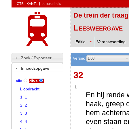
CTB - KANTL
Letterenhuis
De trein der traa
Leesweergave
Editie
Verantwoording
Zoek / Exporteer
Versie:
D50
Inhoudsopgave
32
alle
divs
1
i. opdracht
En hij rende 
1. 1
haak, greep d
2. 2
hem achterna
3. 3
even staan e
4. 4