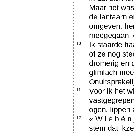
Maar het was 
de lantaarn e
omgeven, herk
meegegaan, o
Ik staarde ha
10
of ze nog st
dromerig en 
glimlach meer
Onuitsprekel
Voor ik het w
11
vastgegrepen.
ogen, lippen 
« W i e b è n 
12
stem dat ikze