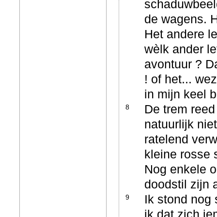
schaduwbeeld
de wagens. He
Het andere le
wèlk ander le
avontuur ? Da
! of het... we
in mijn keel 
De trem reed
8
natuurlijk nie
ratelend ver
kleine rosse 
Nog enkele o
doodstil zijn
Ik stond nog 
9
ik dat zich i