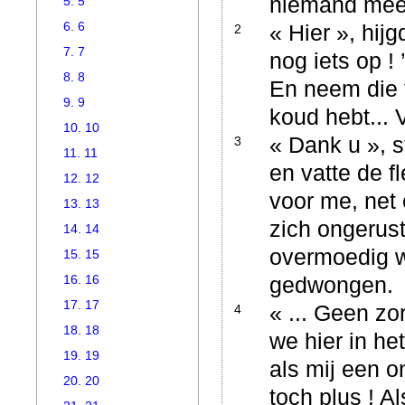
niemand meer
5. 5
6. 6
« Hier », hijg
2
7. 7
nog iets op ! 
8. 8
En neem die fl
9. 9
koud hebt... V
10. 10
« Dank u », s
3
11. 11
en vatte de fl
12. 12
voor me, net
13. 13
zich ongerust 
14. 14
overmoedig w
15. 15
16. 16
gedwongen.
17. 17
« ... Geen zor
4
18. 18
we hier in he
19. 19
als mij een 
20. 20
toch plus ! A