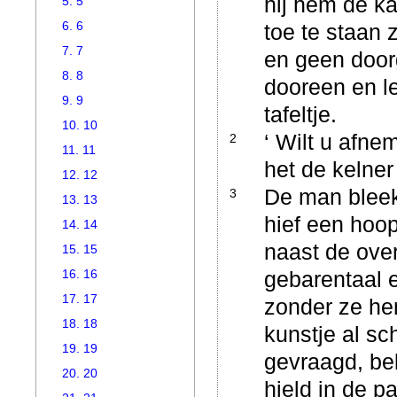
hij hem de ka
5. 5
6. 6
toe te staan 
7. 7
en geen door
8. 8
dooreen en l
9. 9
tafeltje.
10. 10
‘ Wilt u afne
2
11. 11
het de kelner
12. 12
De man bleek
3
13. 13
hief een hoop
14. 14
naast de over
15. 15
16. 16
gebarentaal 
17. 17
zonder ze hem
18. 18
kunstje al s
19. 19
gevraagd, bek
20. 20
hield in de p