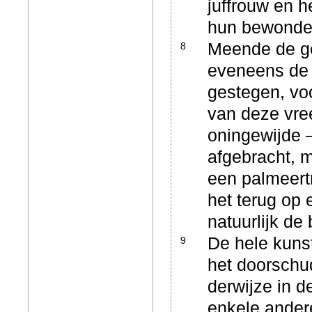
juffrouw en h
hun bewonde
Meende de ge
8
eveneens de w
gestegen, vo
van deze vre
oningewijde 
afgebracht, m
een palmeert
het terug op
natuurlijk d
De hele kunst
9
het doorschu
derwijze in 
enkele andere