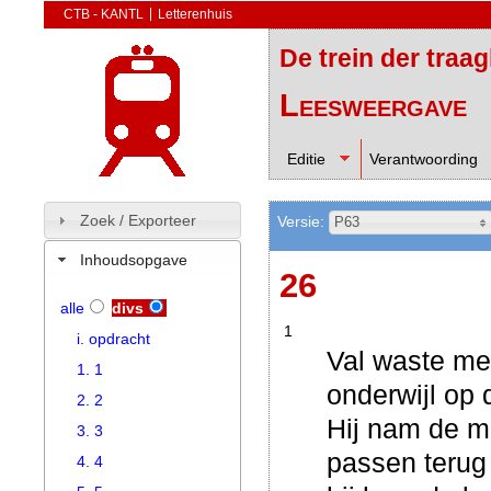
CTB - KANTL
Letterenhuis
De trein der traa
Leesweergave
Editie
Verantwoording
Zoek / Exporteer
Versie:
P63
Inhoudsopgave
26
alle
divs
1
i. opdracht
Val waste
met
1. 1
onderwijl op 
2. 2
Hij nam de m
3. 3
passen terug 
4. 4