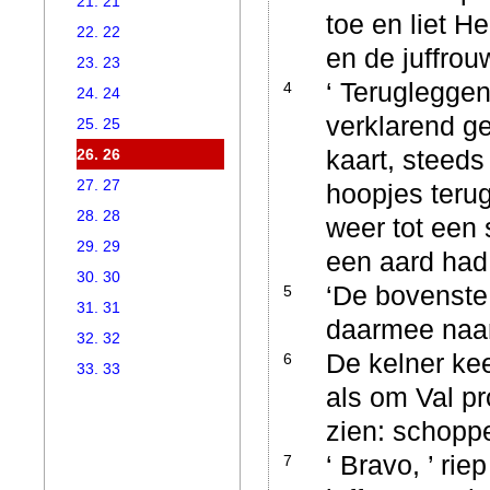
21. 21
toe en liet H
22. 22
en de juffrou
23. 23
‘ Teruglegge
4
24. 24
verklarend g
25. 25
kaart, steeds
26. 26
27. 27
hoopjes teru
28. 28
weer tot een
29. 29
een aard had,
30. 30
‘De bovenste 
5
31. 31
daarmee naar
32. 32
De kelner ke
6
33. 33
als om Val pr
zien: schop
‘ Bravo, ’ ri
7