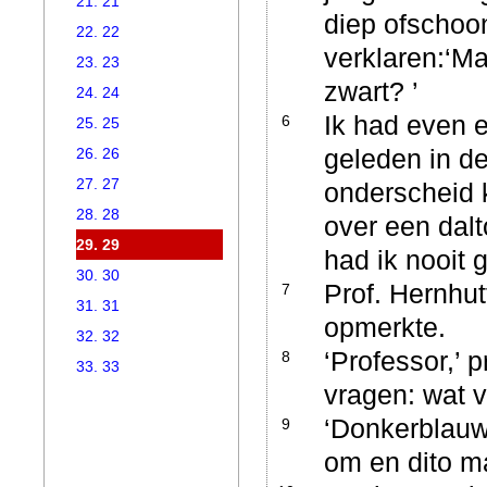
21. 21
diep ofschoon
22. 22
verklaren:
‘Ma
23. 23
zwart? ’
24. 24
Ik had even e
6
25. 25
geleden in de
26. 26
27. 27
onderscheid 
28. 28
over een dal
29. 29
had ik nooit
30. 30
Prof. Hernhutt
7
31. 31
opmerkte.
32. 32
‘Professor,’ 
8
33. 33
vragen: wat v
‘Donkerblauw,
9
om en dito m