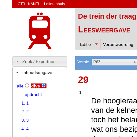
CTB - KANTL
Letterenhuis
De trein der traa
Leesweergave
Editie
Verantwoording
Zoek / Exporteer
Versie:
P63
Inhoudsopgave
29
alle
divs
1
i. opdracht
De hoogleraa
1. 1
van de kelner
2. 2
toch het bela
3. 3
wat ons bezig
4. 4