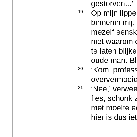
gestorven...
Op mijn lippe
19
binnenin mij
mezelf eensk
niet waarom o
te laten blij
oude man. Bli
‘Kom, profess
20
oververmoeid 
‘Nee,’ verwee
21
fles, schonk 
met moeite ee
hier is dus i