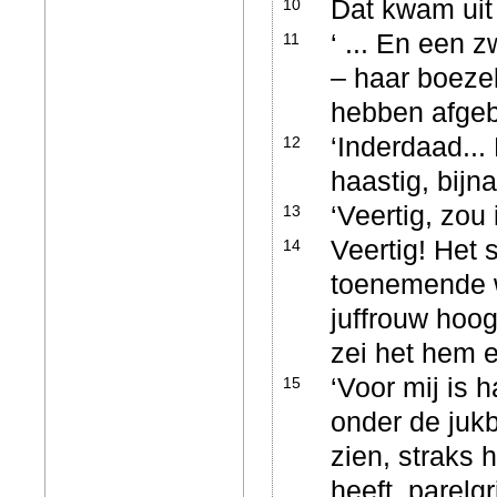
Dat kwam uit 
10
‘ ... En een 
11
– haar boezel
hebben afge
‘Inderdaad... 
12
haastig, bijn
‘Veertig, zou
13
Veertig! Het 
14
toenemende we
juffrouw hoog
zei het hem 
‘Voor mij is h
15
onder de jukb
zien, straks 
heeft, parelgr