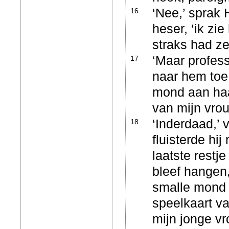
‘Nee,’ sprak 
16
heser, ‘ik zi
straks had ze
‘Maar profes
17
naar hem toe
mond aan haar
van mijn vro
‘Inderdaad,’ 
18
fluisterde hi
laatste restje
bleef hangen,
smalle mond h
speelkaart va
mijn jonge vr