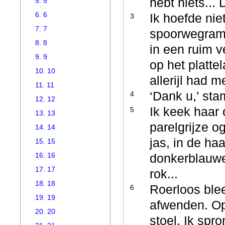
hebt niets... 
5. 5
6. 6
Ik hoefde nie
3
7. 7
spoorwegram
8. 8
in een ruim v
9. 9
op het platte
10. 10
allerijl had m
11. 11
‘Dank u,’ sta
4
12. 12
Ik keek haar 
5
13. 13
parelgrijze o
14. 14
jas, in de ha
15. 15
16. 16
donkerblauwe
17. 17
rok...
18. 18
Roerloos blee
6
19. 19
afwenden. Op
20. 20
stoel. Ik spr