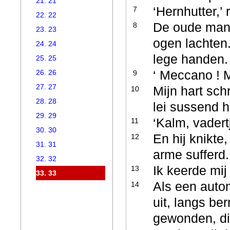
21. 21
‘Hernhutter,’ r
7
22. 22
De oude man
8
23. 23
ogen lachten.
24. 24
lege handen
25. 25
‘ Meccano ! M
26. 26
9
27. 27
Mijn hart sch
10
28. 28
lei sussend 
29. 29
‘Kalm, vadertj
11
30. 30
En hij knikte
12
31. 31
arme sufferd
32. 32
Ik keerde mi
13
33. 33
Als een autom
14
uit, langs b
gewonden, di