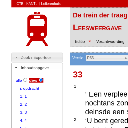
CTB - KANTL
Letterenhuis
De trein der traa
Leesweergave
Editie
Verantwoording
Zoek / Exporteer
Versie:
P63
Inhoudsopgave
33
alle
divs
1
i. opdracht
‘ Een verplee
1. 1
nochtans zon
2. 2
deinsde een s
3. 3
‘U bent gered
2
4. 4