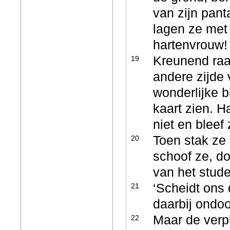
van zijn pant
lagen ze met
hartenvrouw
Kreunend raap
19
andere zijde
wonderlijke b
kaart zien. 
niet en bleef
Toen stak ze
20
schoof ze, do
van het stude
‘Scheidt ons 
21
daarbij ondoo
Maar de verpl
22