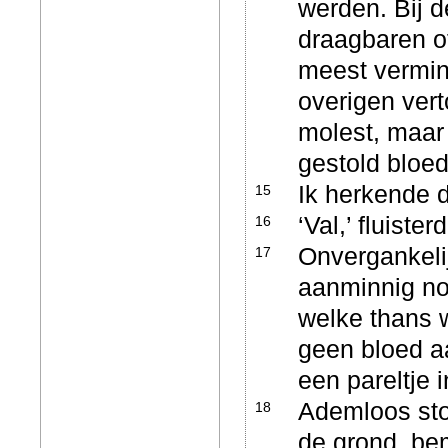
werden. Bij d
draagbaren of
meest vermin
overigen vert
molest, maar 
gestold bloed
Ik herkende d
15
‘Val,’ fluister
16
Onvergankelij
17
aanminnig nog
welke thans w
geen bloed a
een pareltje 
Ademloos sto
18
de grond, bem