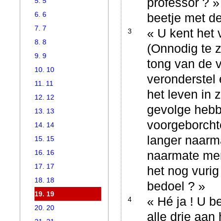
professor ? »
5. 5
6. 6
beetje met d
7. 7
« U kent het v
3
8. 8
(Onnodig te 
9. 9
tong van de v
10. 10
veronderstel
11. 11
het leven in 
12. 12
gevolge hebb
13. 13
voorgeborcht
14. 14
langer naarma
15. 15
16. 16
naarmate men
17. 17
het nog vurig 
18. 18
bedoel ? »
19. 19
« Hé ja ! U b
4
20. 20
alle drie aan