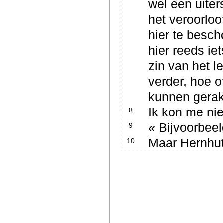
wel een uite
het veroorloo
hier te besch
hier reeds ie
zin van het l
verder, hoe o
kunnen gera
Ik kon me ni
8
« Bijvoorbeel
9
Maar Hernhut
10