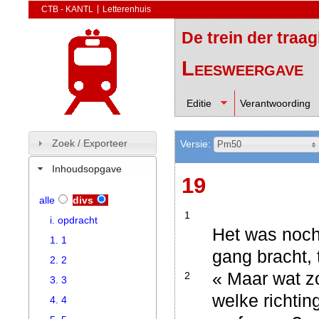
CTB - KANTL
Letterenhuis
De trein der traa
Leesweergave
Editie
Verantwoording
Zoek / Exporteer
Versie:
Pm50
Inhoudsopgave
19
alle
divs
1
i. opdracht
Het was noch
1. 1
gang bracht,
2. 2
« Maar wat zo
2
3. 3
welke richti
4. 4