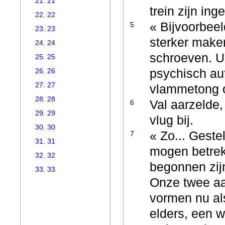
21. 21
trein zijn in
22. 22
« Bijvoorbee
5
23. 23
sterker make
24. 24
schroeven. U
25. 25
psychisch au
26. 26
27. 27
vlammetong o
28. 28
Val aarzelde,
6
29. 29
vlug bij.
30. 30
« Zo... Geste
7
31. 31
mogen betrek
32. 32
begonnen zijn
33. 33
Onze twee a
vormen nu als
elders, een 