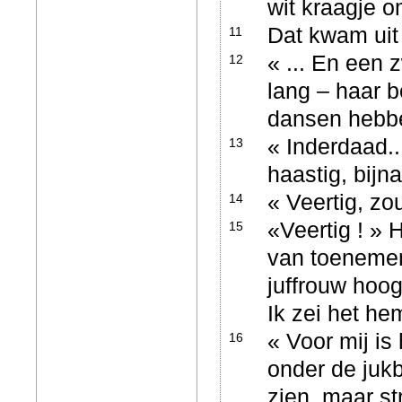
wit kraagje 
Dat kwam uit 
11
« ... En een 
12
lang – haar b
dansen hebb
« Inderdaad...
13
haastig, bijn
« Veertig, zo
14
«Veertig ! » 
15
van toenemen
juffrouw hoog
Ik zei het he
« Voor mij is
16
onder de jukb
zien, maar st