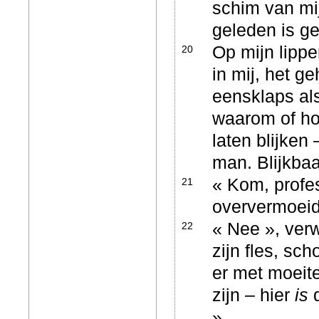
schim van mi
geleden is g
Op mijn lipp
20
in mij, het 
eensklaps als
waarom of ho
laten blijken
man. Blijkbaa
« Kom, profes
21
oververmoeid 
« Nee », ver
22
zijn fles, sc
er met moeite
zijn – hier
is
d
»