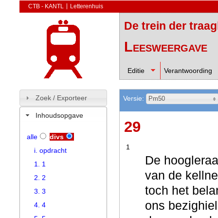
CTB - KANTL
Letterenhuis
De trein der traa
Leesweergave
Editie
Verantwoording
Zoek / Exporteer
Versie:
Pm50
Inhoudsopgave
29
alle
divs
1
i. opdracht
De hoogleraa
1. 1
van de kellne
2. 2
toch het bela
3. 3
ons bezighiel
4. 4