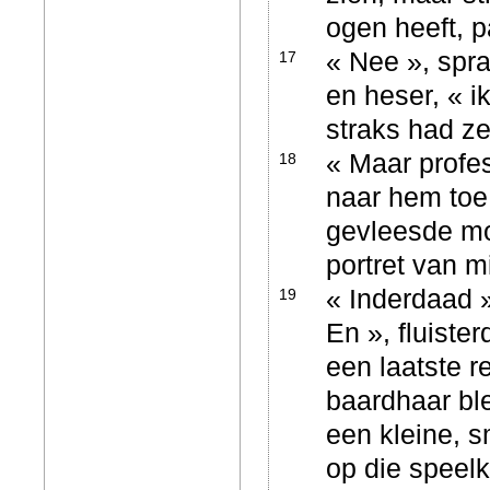
ogen heeft, p
« Nee », spra
17
en heser, « i
straks had ze
« Maar profe
18
naar hem toe
gevleesde mon
portret van m
« Inderdaad »
19
En », fluiste
een laatste re
baardhaar bl
een kleine, s
op die speelk