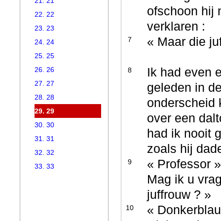
21. 21
ofschoon hij 
22. 22
verklaren :
23. 23
« Maar die ju
7
24. 24
25. 25
Ik had even e
26. 26
8
27. 27
geleden in de
28. 28
onderscheid 
29. 29
over een dal
30. 30
had ik nooit 
31. 31
zoals hij dad
32. 32
« Professor »
9
33. 33
Mag ik u vrag
juffrouw ? »
« Donkerblauw
10