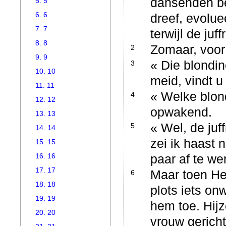
dansenden be
5. 5
6. 6
dreef, evoluee
7. 7
terwijl de j
8. 8
Zomaar, voor 
2
9. 9
« Die blondin
3
10. 10
meid, vindt u
11. 11
« Welke blond
4
12. 12
opwakend.
13. 13
« Wel, de juf
5
14. 14
zei ik haast 
15. 15
16. 16
paar af te w
17. 17
Maar toen He
6
18. 18
plots iets on
19. 19
hem toe. Hijz
20. 20
vrouw gericht