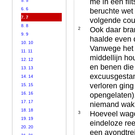
me in een fli
5. 5
6. 6
beruchte wet d
7. 7
volgende cou
8. 8
Ook daar bran
2
9. 9
haalde even d
10. 10
Vanwege het w
11. 11
middellijn ho
12. 12
en benen die 
13. 13
excuusgestame
14. 14
verloren ging
15. 15
16. 16
opengelaten)
17. 17
niemand wak
18. 18
Hoeveel wago
3
19. 19
eindeloze ree
20. 20
een avondtrei