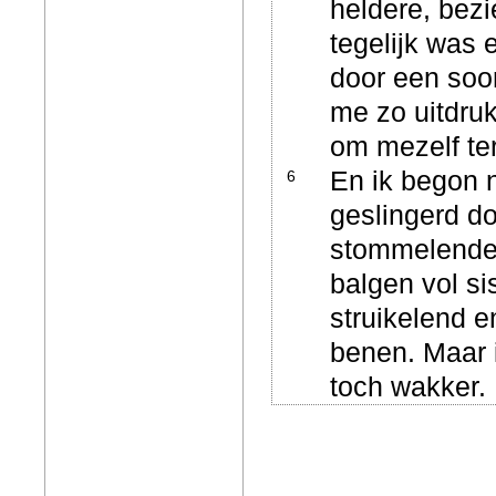
heldere, bez
tegelijk was 
door een soor
me zo uitdru
om mezelf te
En ik begon n
6
geslingerd d
stommelende 
balgen vol s
struikelend 
benen. Maar 
toch wakker.