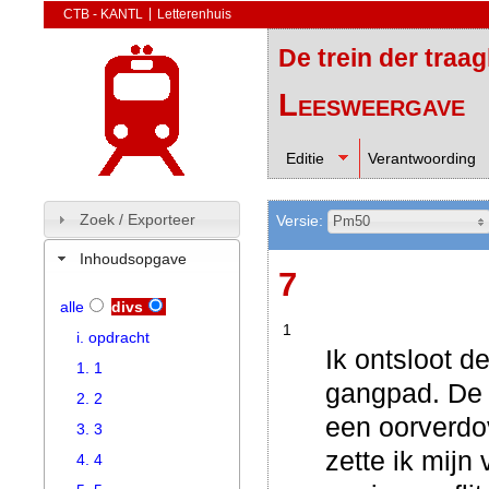
CTB - KANTL
Letterenhuis
De trein der traa
Leesweergave
Editie
Verantwoording
Zoek / Exporteer
Versie:
Pm50
Inhoudsopgave
7
alle
divs
1
i. opdracht
Ik ontsloot d
1. 1
gangpad. De 
2. 2
een oorverdo
3. 3
zette ik mijn
4. 4