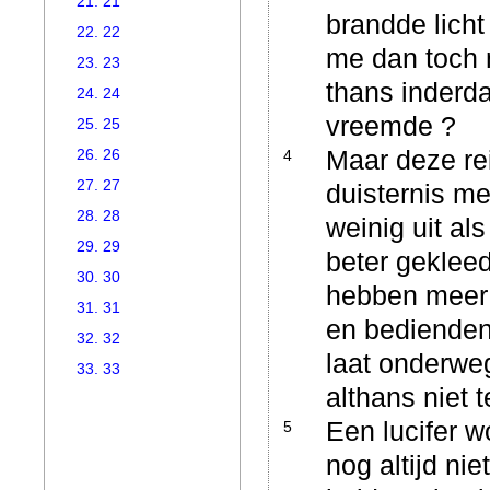
21. 21
brandde licht
22. 22
me dan toch m
23. 23
thans inderda
24. 24
vreemde ?
25. 25
Maar deze rei
26. 26
4
27. 27
duisternis m
28. 28
weinig uit al
29. 29
beter gekleed
30. 30
hebben meer 
31. 31
en bedienden 
32. 32
laat onderwe
33. 33
althans niet 
Een lucifer w
5
nog altijd ni