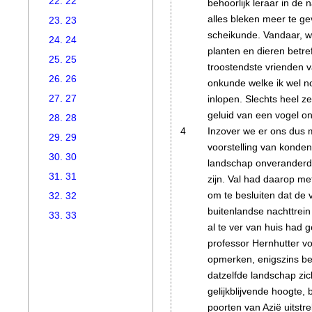
22. 22
behoorlijk leraar in de 
alles bleken meer te ge
23. 23
scheikunde. Vandaar, wa
24. 24
planten en dieren betref
25. 25
troostendste vrienden 
26. 26
onkunde welke ik wel n
27. 27
inlopen. Slechts heel ze
geluid van een vogel o
28. 28
4
Inzover we er ons dus m
29. 29
voorstelling van konde
30. 30
landschap onveranderd 
31. 31
zijn. Val had daarop me
om te besluiten dat de 
32. 32
buitenlandse nachttrein 
33. 33
al te ver van huis had 
professor Hernhutter vo
opmerken, enigszins be
datzelfde landschap zic
gelijkblijvende hoogte, 
poorten van Azië uitstre