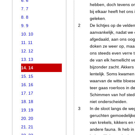
6. 6
hebben, doch tevens onze
7. 7
bij elkaar heeft het ons
8. 8
geleken.
2
De lichtjes op de velde
9. 9
aanvankelijk, nadat we
10. 10
afgedaald, aan ons oog
11. 11
doken ze weer op, maa
12. 12
ons steeds even verre t
13. 13
de van elk hemellicht v
bijzonder zacht. Akker
14. 14
lentelijk. Soms kwamen
15. 15
waarvan de witte bloe
16. 16
teer gaas roerloos in de
17. 17
Schimmen van hof ste
niet onderscheiden.
18. 18
3
In de sloot langs de we
19. 19
geruchten gemoedelij
20. 20
van krekels, kikkers en 
21. 21
andere fauna. Ik heb in