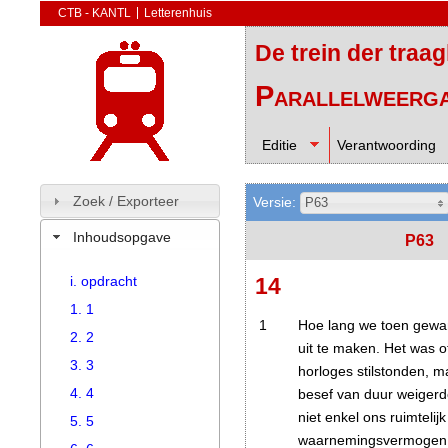
CTB - KANTL
Letterenhuis
De trein der traa
Parallelweerg
Editie
Verantwoording
Zoek / Exporteer
Versie:
P63
Inhoudsopgave
P63
i. opdracht
14
1. 1
1
Hoe lang we toen gewan
2. 2
uit te maken. Het was o
3. 3
horloges stilstonden, 
4. 4
besef van duur weigerd
niet enkel ons ruimtelijk
5. 5
waarnemingsvermogen v