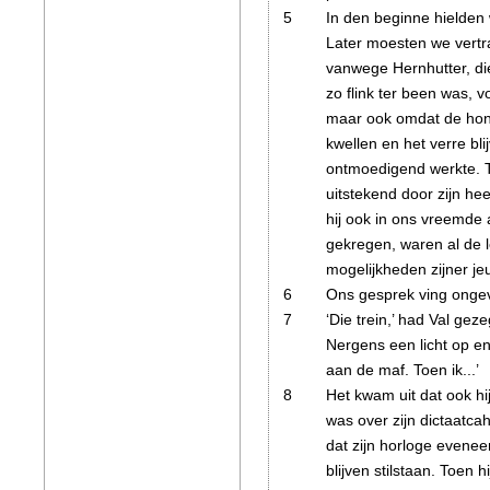
5
In den beginne hielden 
Later moesten we vertra
vanwege Hernhutter, die
zo flink ter been was, vo
maar ook omdat de hon
kwellen en het verre blij
ontmoedigend werkte. T
uitstekend door zijn he
hij ook in ons vreemde 
gekregen, waren al de 
mogelijkheden zijner j
6
Ons gesprek ving onge
7
‘Die trein,’ had Val gez
Nergens een licht op en
aan de maf
. Toen ik...’
8
Het kwam uit dat ook hi
was over zijn dictaatcah
dat zijn horloge evene
blijven stilstaan. Toen 