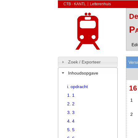
CTB - KANTL
Letterenhuis
De
Pa
Edi
Zoek / Exporteer
Vers
Inhoudsopgave
i. opdracht
1
1. 1
1
2. 2
3. 3
2
4. 4
5. 5