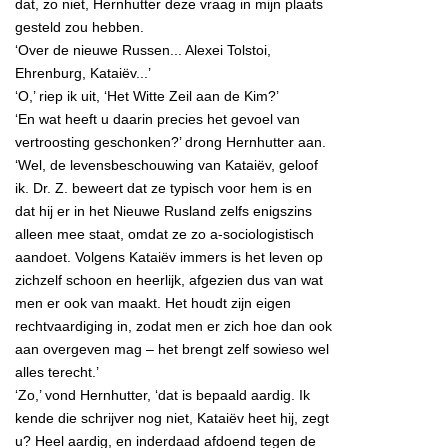
dat, zo niet, Hernhutter deze vraag in mijn plaats
gesteld zou hebben.
‘Over de nieuwe Russen... Alexei Tolstoi,
Ehrenburg, Kataiëv...’
‘O,’ riep ik uit, ‘Het Witte Zeil aan de Kim?’
‘En wat heeft u daarin precies het gevoel van
vertroosting geschonken?’ drong Hernhutter aan.
‘Wel, de levensbeschouwing van Kataiëv, geloof
ik. Dr. Z. beweert dat ze typisch voor hem is en
dat hij er in het Nieuwe Rusland zelfs enigszins
alleen mee staat, omdat ze zo a-sociologistisch
aandoet. Volgens Kataiëv immers is het leven op
zichzelf schoon en heerlijk, afgezien dus van wat
men er ook van maakt. Het houdt zijn eigen
rechtvaardiging in, zodat men er zich hoe dan ook
aan overgeven mag – het brengt zelf sowieso wel
alles terecht.’
‘Zo,’ vond Hernhutter, ‘dat is bepaald aardig. Ik
kende die schrijver nog niet, Kataiëv heet hij, zegt
u? Heel aardig, en inderdaad afdoend tegen de