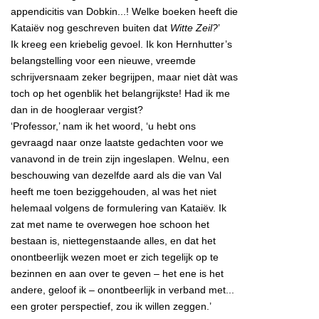
appendicitis van Dobkin...! Welke boeken heeft die
Kataiëv nog geschreven buiten dat
Witte Zeil?
’
Ik kreeg een kriebelig gevoel. Ik kon Hernhutter’s
belangstelling voor een nieuwe, vreemde
schrijversnaam zeker begrijpen, maar niet dàt was
toch op het ogenblik het belangrijkste! Had ik me
dan in de hoogleraar vergist?
‘Professor,’ nam ik het woord, ‘u hebt ons
gevraagd naar onze laatste gedachten voor we
vanavond in de trein zijn ingeslapen. Welnu, een
beschouwing van dezelfde aard als die van Val
heeft me toen beziggehouden, al was het niet
helemaal volgens de formulering van Kataiëv. Ik
zat met name te overwegen hoe schoon het
bestaan is, niettegenstaande alles, en dat het
onontbeerlijk wezen moet er zich tegelijk op te
bezinnen en aan over te geven – het ene is het
andere, geloof ik – onontbeerlijk in verband met...
een groter perspectief, zou ik willen zeggen.’