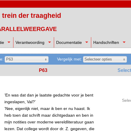
 trein der traagheid
rallelweergave
tie
Verantwoording
Documentatie
Handschriften
ie:
Vergelijk met:
P63
Selecteer opties
P63
Select
6
‘En was dat dan je laatste gedachte voor je bent
Selec
ingeslapen, Val?’
‘Nee, eigenlijk niet, maar ik ben er nu haast. Ik
heb toen dat schrift maar dichtgedaan en ben in
mijn notities over moderne wereldliteratuur gaan
lezen. Dat college wordt door dr. Z. gegeven, die