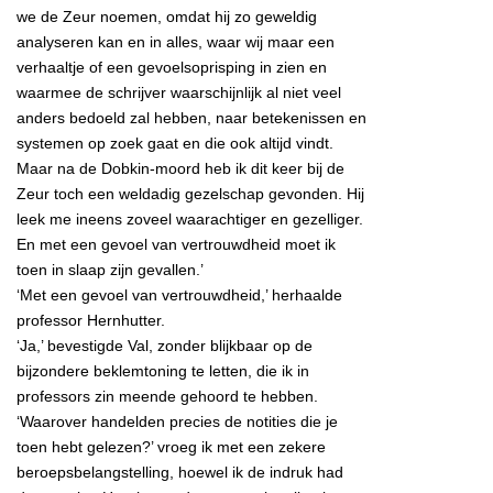
we de Zeur noemen, omdat hij zo geweldig
analyseren kan en in alles, waar wij maar een
verhaaltje of een gevoelsoprisping in zien en
waarmee de schrijver waarschijnlijk al niet veel
anders bedoeld zal hebben, naar betekenissen en
systemen op zoek gaat en die ook altijd vindt.
Maar na de Dobkin-moord heb ik dit keer bij de
Zeur toch een weldadig gezelschap gevonden. Hij
leek me ineens zoveel waarachtiger en gezelliger.
En met een gevoel van vertrouwdheid moet ik
toen in slaap zijn gevallen.’
‘Met een gevoel van vertrouwdheid,’ herhaalde
professor Hernhutter.
‘Ja,’ bevestigde Val, zonder blijkbaar op de
bijzondere beklemtoning te letten, die ik in
professors zin meende gehoord te hebben.
‘Waarover handelden precies de notities die je
toen hebt gelezen?’ vroeg ik met een zekere
beroepsbelangstelling, hoewel ik de indruk had