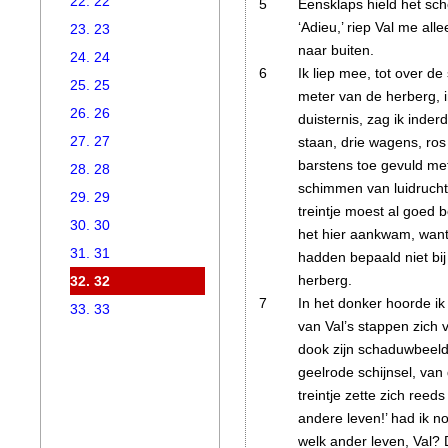
22. 22
5
Eensklaps hield het sch
‘Adieu,’ riep Val me all
23. 23
naar buiten.
24. 24
6
Ik liep mee, tot over de 
25. 25
meter van de herberg, i
26. 26
duisternis, zag ik inde
27. 27
staan, drie wagens, ros 
barstens toe gevuld me
28. 28
schimmen van luidruchti
29. 29
treintje moest al goed 
30. 30
het hier aankwam, wan
31. 31
hadden bepaald niet bij
herberg.
32. 32
7
In het donker hoorde ik
33. 33
van Val’s stappen zich 
dook zijn schaduwbeeld
geelrode schijnsel, va
treintje zette zich reed
andere leven!’ had ik n
welk ander leven, Val? 