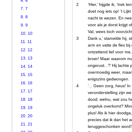
6. 6
2
‘Hier,’ hijgde ik, ‘trek t
7. 7
doet nog iets op! ’t Lijkt
8. 8
nacht te wezen. En nee
voor als je dorst krijgt o
9. 9
Val, wees toch voorzicht
10. 10
3
Dank u,’ stamelde hij, s
11. 11
arm en vatte de fles bij
12. 12
ontzettend lief voor me
13. 13
broer! Maar waarom ma
ongerust...?’
Hij lachte p
14. 14
overmoedig weer, maar 
15. 15
enigszins gedwongen.
16. 16
4
‘... Geen zorg, heus! In
17. 17
veronderstelling zijn we
dood; welnu, wat zou he
18. 18
ongeluk overkomt? Minu
19. 19
plus! Als ik hier doodga
20. 20
precies dat ik dan het 
21. 21
teruggeschonken word?