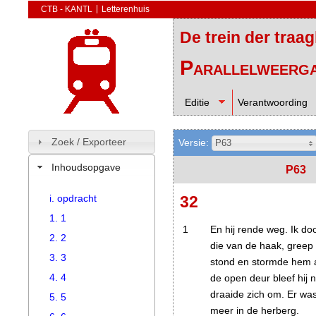
CTB - KANTL
Letterenhuis
De trein der traa
Parallelweerg
Editie
Verantwoording
Zoek / Exporteer
Versie:
P63
Inhoudsopgave
P63
i. opdracht
32
1. 1
1
En hij rende weg. Ik doo
2. 2
die van de haak, greep d
3. 3
stond en stormde hem 
4. 4
de open deur bleef hij 
draaide zich om. Er wa
5. 5
meer in de herberg.