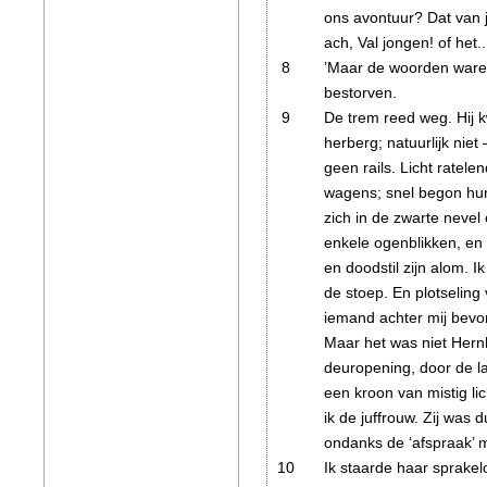
ons avontuur? Dat van je
ach, Val jongen! of het.
8
’Maar de woorden waren
bestorven.
9
De trem reed weg. Hij 
herberg; natuurlijk niet
geen rails. Licht ratele
wagens; snel begon hun
zich in de zwarte nevel
enkele ogenblikken, en 
en doodstil zijn alom.
Ik
de stoep. En plotseling 
iemand achter mij bevo
Maar het was niet Hernh
deuropening, door de l
een kroon van mistig l
ik de juffrouw. Zij was
ondanks de ‘afspraak’ 
10
Ik staarde haar sprakelo