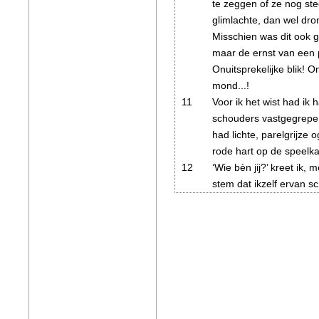
te zeggen of ze nog st
glimlachte, dan wel dro
Misschien was dit ook 
maar de ernst van een pi
Onuitsprekelijke blik!
mond...!
11
Voor ik het wist had ik
schouders vastgegrepen.
had lichte, parelgrijze o
rode hart op de speelka
12
‘Wie bèn jij?’ kreet ik,
stem dat ikzelf ervan s