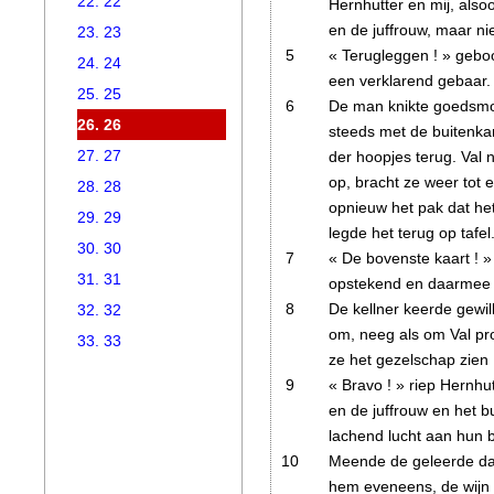
22. 22
Hernhutter en mij, alsoo
en de juffrouw, maar ni
23. 23
5
« Terugleggen ! » gebo
24. 24
een verklarend gebaar
25. 25
6
De man knikte goedsmoe
26. 26
steeds met de buitenka
27. 27
der hoopjes terug. Val
op, bracht ze weer tot 
28. 28
opnieuw het pak dat he
29. 29
legde het terug op tafel
30. 30
7
« De bovenste kaart ! » 
31. 31
opstekend en daarmee n
8
De kellner keerde gewil
32. 32
om, neeg als om Val pro
33. 33
ze het gezelschap zien
9
« Bravo ! » riep Hernhut
en de juffrouw en het b
lachend lucht aan hun
10
Meende de geleerde dat
hem eveneens, de wijn 