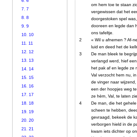
6. 6
om hem toe te staan zic
7. 7
vergewissen dat het e
8. 8
doorgestoken spel was
dooreen en legde dan h
9. 9
ons tafeltje.
10. 10
2
« Wil u afnemen ? Af-n
11. 11
luid en deed het de kel
12. 12
3
De man bleek te begri
13. 13
verlangd werd, hief ee
het pak af en legde ze 
14. 14
Val verzocht hem nu, in
15. 15
de vinger naar wijzend,
16. 16
een der hoopjes weg t
17. 17
ze hèm, Val, te laten zi
4
De man, die het gehele 
18. 18
scheen te hebben, deed
19. 19
gevraagd, bekeek de kaar
20. 20
verborgen hield in de p
21. 21
kwam iets dichter op ons