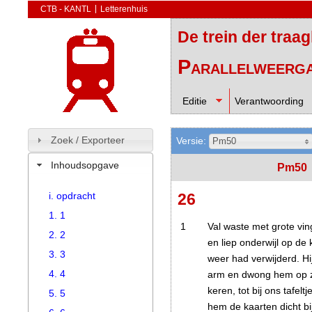
CTB - KANTL
Letterenhuis
De trein der traa
Parallelweerg
Editie
Verantwoording
Zoek / Exporteer
Versie:
Pm50
Inhoudsopgave
Pm50
i. opdracht
26
1. 1
1
Val waste
met grote vin
2. 2
en liep onderwijl op de k
3. 3
weer had verwijderd. Hi
4. 4
arm en dwong hem op zi
keren, tot bij ons tafelt
5. 5
hem de kaarten dicht bi