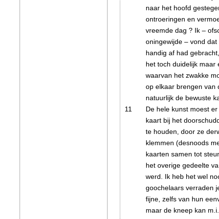
naar het hoofd gestege
ontroeringen en vermo
vreemde dag ? Ik – of
oningewijde – vond dat 
handig af had gebracht
het toch duidelijk maar
waarvan het zwakke mom
op elkaar brengen van 
natuurlijk de bewuste 
11
De hele kunst moest er 
kaart bij het doorschud
te houden, door ze der
klemmen (desnoods me
kaarten samen tot steun)
het overige gedeelte v
werd. Ik heb het wel no
goochelaars verraden j
fijne, zelfs van hun e
maar de kneep kan m.i. 