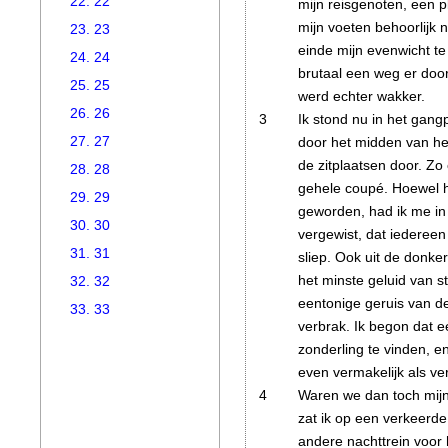
22. 22
mijn reisgenoten, een p
mijn voeten behoorlijk n
23. 23
einde mijn evenwicht t
24. 24
brutaal een weg er do
25. 25
werd echter wakker.
26. 26
3
Ik stond nu in het gang
27. 27
door het midden van het 
de zitplaatsen door. Zo
28. 28
gehele coupé. Hoewel hi
29. 29
geworden, had ik me in
30. 30
vergewist, dat iedereen
31. 31
sliep. Ook uit de donke
het minste geluid van 
32. 32
eentonige geruis van de
33. 33
verbrak. Ik begon dat 
zonderling te vinden, e
even vermakelijk als v
4
Waren we dan toch mijn s
zat ik op een verkeerde
andere nachttrein voor 