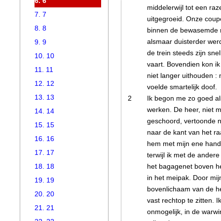
6. 6
middelerwijl tot een ra
7. 7
uitgegroeid. Onze coupé
8. 8
binnen de bewasemde r
alsmaar duisterder we
9. 9
de trein steeds zijn sn
10. 10
vaart. Bovendien kon ik 
11. 11
niet langer uithouden :
12. 12
voelde smartelijk doof.
13. 13
2
Ik begon me zo goed als
werken. De heer, niet m
14. 14
geschoord
, vertoonde 
15. 15
naar de kant van het r
16. 16
hem met mijn ene hand
17. 17
terwijl ik met de ander
het bagagenet boven he
18. 18
in het meipak
. Door mi
19. 19
bovenlichaam van de h
20. 20
vast rechtop te zitten. 
21. 21
onmogelijk, in de warw