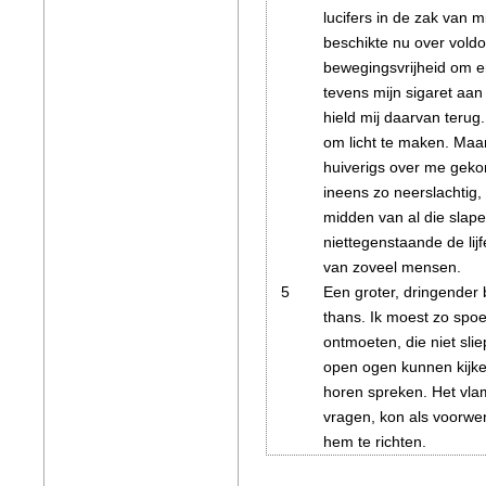
lucifers in de zak van m
beschikte nu over vold
bewegingsvrijheid om er
tevens mijn sigaret aan
hield mij daarvan terug
om licht te maken. Maar
huiverigs over me geko
ineens zo neerslachtig
midden van al die slap
niettegenstaande de lij
van zoveel mensen.
5
Een groter, dringender 
thans. Ik moest zo spo
ontmoeten, die niet slie
open ogen kunnen kijk
horen spreken. Het vla
vragen, kon als voorwe
hem te richten.