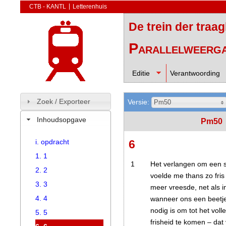
CTB - KANTL
Letterenhuis
De trein der traa
Parallelweerg
Editie
Verantwoording
Zoek / Exporteer
Versie:
Pm50
Inhoudsopgave
Pm50
i. opdracht
6
1. 1
1
Het verlangen om een si
2. 2
voelde me thans zo fris
3. 3
meer vreesde, net als i
4. 4
wanneer ons een beetje
nodig is om tot het vol
5. 5
frisheid te komen – dat