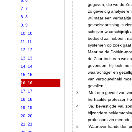
6. 6
gegeven, die we de Ze
7. 7
zo geweldig analyseren 
8. 8
wij maar een verhaaltje
gevoelsoprisping in zi
9. 9
schrijver waarschijnlijk 
10. 10
bedoeld zal hebben, na
11. 11
systemen op zoek gaat e
12. 12
Maar na de Dobkin-moord
13. 13
de Zeur toch een welda
gevonden. Hij leek me 
14. 14
waarachtiger en gezelli
15. 15
van vertrouwdheid moet 
16. 16
gevallen.’
17. 17
3
‘Met een gevoel van ve
herhaalde professor He
18. 18
4
‘Ja,’ bevestigde Val, zo
19. 19
bijzondere beklemtoning 
20. 20
professors zin meende
21. 21
5
‘Waarover handelden pre