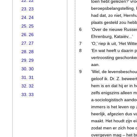
22. 22
toen hebt gelezen?’ vr
beroepsbelangstelling, 
23. 23
had dat, zo niet, Hernh
24. 24
plaats gesteld zou heb
25. 25
6
‘Over de nieuwe Russen.
26. 26
Ehrenburg, Kataiëv...’
27. 27
7
‘O,’ riep ik uit, ‘Het Wi
8
‘En wat heeft u daarin 
28. 28
vertroosting geschonke
29. 29
aan.
30. 30
9
‘Wel, de levensbeschou
31. 31
geloof ik. Dr. Z. beweer
hem is en dat hij er in
32. 32
zelfs enigszins alleen 
33. 33
a-sociologistisch aando
immers is het leven op 
heerlijk, afgezien dus 
maakt. Het houdt zijn e
zodat men er zich hoe 
overgeven mag – het br