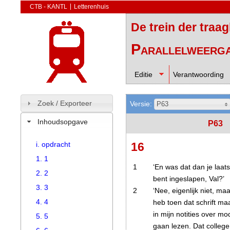
CTB - KANTL
Letterenhuis
De trein der traa
Parallelweerg
Editie
Verantwoording
Zoek / Exporteer
Versie:
P63
Inhoudsopgave
P63
i. opdracht
16
1. 1
1
‘En was dat dan je laat
2. 2
bent ingeslapen, Val?’
3. 3
2
‘Nee, eigenlijk niet, maa
4. 4
heb toen dat schrift m
in mijn notities over mo
5. 5
gaan lezen. Dat college