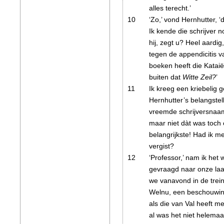
alles terecht.’
10
‘Zo,’ vond Hernhutter, ‘
Ik kende die schrijver n
hij, zegt u? Heel aardi
tegen de appendicitis v
boeken heeft die Katai
buiten dat
Witte Zeil?
’
11
Ik kreeg een kriebelig g
Hernhutter’s belangstel
vreemde schrijversnaam
maar niet dàt was toch 
belangrijkste! Had ik m
vergist?
12
‘Professor,’ nam ik het 
gevraagd naar onze laa
we vanavond in de trein
Welnu, een beschouwin
als die van Val heeft 
al was het niet helemaa