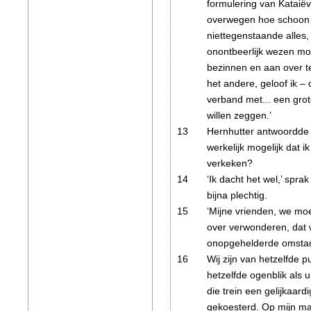
formulering van Kataiëv
overwegen hoe schoon h
niettegenstaande alles,
onontbeerlijk wezen moet
bezinnen en aan over t
het andere, geloof ik – 
verband met... een grot
willen zeggen.’
13
Hernhutter antwoordde 
werkelijk mogelijk dat 
verkeken?
14
‘Ik dacht het wel,’ sprak 
bijna plechtig.
15
‘Mijne vrienden, we mo
over verwonderen, dat 
onopgehelderde omsta
16
Wij zijn van hetzelfde 
hetzelfde ogenblik als 
die trein een gelijkaard
gekoesterd. Op mijn ma