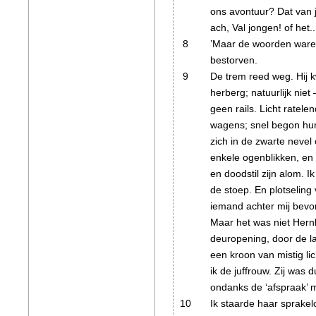
ons avontuur? Dat van je
ach, Val jongen! of het.
8
’Maar de woorden waren
bestorven.
9
De trem reed weg. Hij 
herberg; natuurlijk niet
geen rails. Licht ratele
wagens; snel begon hun
zich in de zwarte nevel
enkele ogenblikken, en 
en doodstil zijn alom.
Ik
de stoep. En plotseling 
iemand achter mij bevo
Maar het was niet Hernh
deuropening, door de l
een kroon van mistig l
ik de juffrouw. Zij was
ondanks de ‘afspraak’ 
10
Ik staarde haar sprakelo