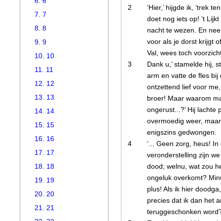
6. 6
2
‘Hier,’ hijgde ik, ‘trek t
7. 7
doet nog iets op! ’t Lijkt
8. 8
nacht te wezen. En nee
voor als je dorst krijgt o
9. 9
Val, wees toch voorzicht
10. 10
3
Dank u,’ stamelde hij, s
11. 11
arm en vatte de fles bij
12. 12
ontzettend lief voor me
13. 13
broer! Maar waarom ma
ongerust...?’
Hij lachte p
14. 14
overmoedig weer, maar 
15. 15
enigszins gedwongen.
16. 16
4
‘... Geen zorg, heus! In
17. 17
veronderstelling zijn we
dood; welnu, wat zou he
18. 18
ongeluk overkomt? Minu
19. 19
plus! Als ik hier doodga
20. 20
precies dat ik dan het 
21. 21
teruggeschonken word?