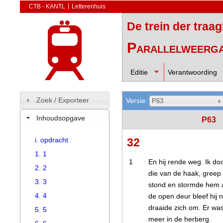
CTB - KANTL
Letterenhuis
De trein der traa
Parallelweerg
Editie
Verantwoording
Zoek / Exporteer
Versie:
P63
Inhoudsopgave
P63
i. opdracht
32
1. 1
1
En hij rende weg. Ik doo
2. 2
die van de haak, greep d
3. 3
stond en stormde hem 
4. 4
de open deur bleef hij 
draaide zich om. Er wa
5. 5
meer in de herberg.