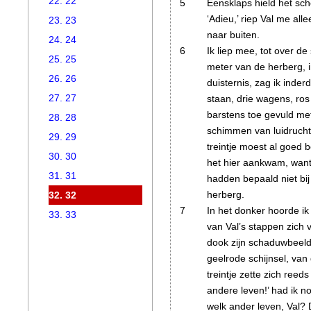
22. 22
5
Eensklaps hield het sch
‘Adieu,’ riep Val me all
23. 23
naar buiten.
24. 24
6
Ik liep mee, tot over de 
25. 25
meter van de herberg, i
26. 26
duisternis, zag ik inde
27. 27
staan, drie wagens, ros 
barstens toe gevuld me
28. 28
schimmen van luidruchti
29. 29
treintje moest al goed 
30. 30
het hier aankwam, wan
31. 31
hadden bepaald niet bij
herberg.
32. 32
7
In het donker hoorde ik
33. 33
van Val’s stappen zich 
dook zijn schaduwbeeld
geelrode schijnsel, va
treintje zette zich reed
andere leven!’ had ik n
welk ander leven, Val? 