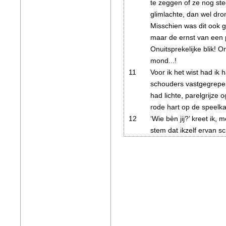
te zeggen of ze nog st
glimlachte, dan wel dro
Misschien was dit ook 
maar de ernst van een pi
Onuitsprekelijke blik!
mond...!
11
Voor ik het wist had ik
schouders vastgegrepen.
had lichte, parelgrijze o
rode hart op de speelka
12
‘Wie bèn jij?’ kreet ik,
stem dat ikzelf ervan s