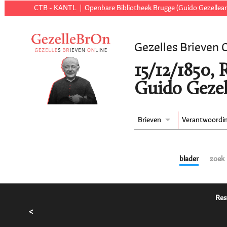
CTB - KANTL
Openbare Bibliotheek Brugge (Guido Gezellear
Gezelles Brieven 
15/12/1850,
Guido Gezel
Brieven
Verantwoordi
blader
zoek
Res
<