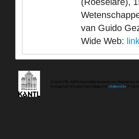
(Roeselare), 1
Wetenschappeli
van Guido Geze
Wide Web:
lin
(C) 2020 CTB - KANTL | Koninklijke Academie voor Nederlandse Ta
Koningstraat 18 | b-9000 Gent | Belgium | E
ctb@kantl.be
| T +32 (0