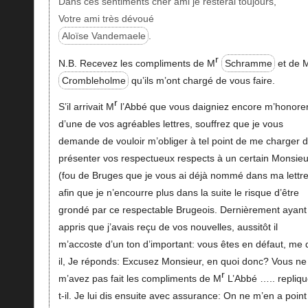
Dans ces sentiments cher ami je resterai toujours,
Votre ami très dévoué
Aloïse Vandemaele
.
r
N.B. Recevez les compliments de M
Schramme
et de 
Crombleholme
qu’ils m’ont chargé de vous faire.
r
S’il arrivait M
l’Abbé que vous daigniez encore m’honore
d’une de vos agréables lettres, souffrez que je vous
demande de vouloir m’obliger à tel point de me charger 
présenter vos respectueux respects à un certain Monsieu
(fou de Bruges que je vous ai déjà nommé dans ma lettre
afin que je n’encourre plus dans la suite le risque d’être
grondé par ce respectable Brugeois. Dernièrement ayant
appris que j’avais reçu de vos nouvelles, aussitôt il
m’accoste d’un ton d’important: vous êtes en défaut, me d
il, Je réponds: Excusez Monsieur, en quoi donc? Vous ne
r
m’avez pas fait les compliments de M
L’Abbé ….. repliqu
t-il. Je lui dis ensuite avec assurance: On ne m’en a point