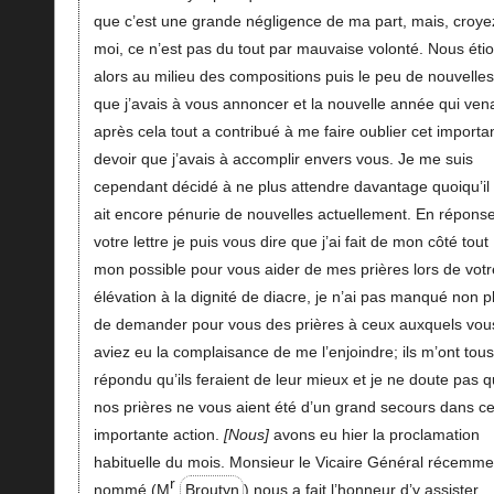
que c’est une grande négligence de ma part, mais, croye
moi, ce n’est pas du tout par mauvaise volonté. Nous éti
alors au milieu des compositions puis le peu de nouvelles
que j’avais à vous annoncer et la nouvelle année qui vena
après cela tout a contribué à me faire oublier cet importa
devoir que j’avais à accomplir envers vous. Je me suis
cependant décidé à ne plus attendre davantage quoiqu’il
ait encore pénurie de nouvelles actuellement. En répons
votre lettre je puis vous dire que j’ai fait de mon côté tout
mon possible pour vous aider de mes prières lors de votr
élévation à la dignité de diacre, je n’ai pas manqué non p
de demander pour vous des prières à ceux auxquels vou
aviez eu la complaisance de me l’enjoindre; ils m’ont tous
répondu qu’ils feraient de leur mieux et je ne doute pas 
nos prières ne vous aient été d’un grand secours dans ce
importante action.
Nous
avons eu hier la proclamation
habituelle du mois. Monsieur le Vicaire Général récemme
r
nommé (M
Broutyn
) nous a fait l’honneur d’y assister,