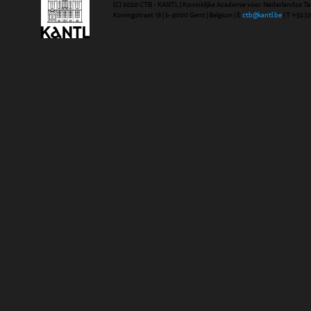
(C) 2020 CTB - KANTL | Koninklijke Academie voor Nederlandse Ta
Koningstraat 18 | b-9000 Gent | Belgium | E
ctb@kantl.be
| T +32 (0