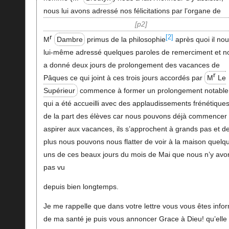
nous lui avons adressé nos félicitations par l’organe de
p2
r
[2]
M
Dambre
primus de la philosophie
après quoi il no
lui-même adressé quelques paroles de remerciment et n
a donné deux jours de prolongement des vacances de
r
Pâques ce qui joint à ces trois jours accordés par
M
Le
Supérieur
commence à former un prolongement notable
qui a été accueilli avec des applaudissements frénétique
de la part des élèves car nous pouvons déjà commencer
aspirer aux vacances, ils s’approchent à grands pas et d
plus nous pouvons nous flatter de voir à la maison quelq
uns de ces beaux jours du mois de Mai que nous n’y avo
pas vu
depuis bien longtemps.
Je me rappelle que dans votre lettre vous vous êtes info
de ma santé je puis vous annoncer Grace à Dieu! qu’elle 