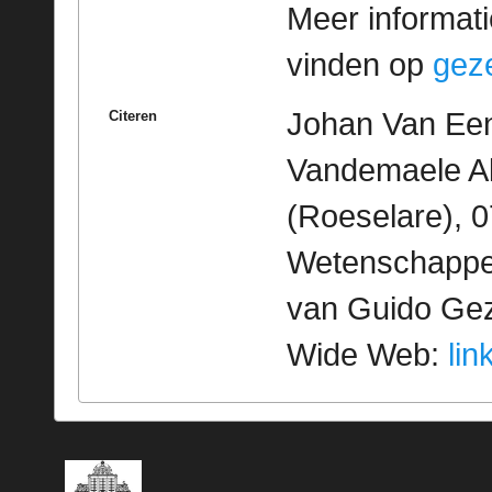
Meer informatie
vinden op
geze
Johan Van Een
Citeren
Vandemaele Al
(Roeselare), 0
Wetenschappeli
van Guido Geze
Wide Web:
lin