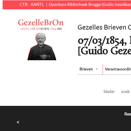
CTB - KANTL
Openbare Bibliotheek Brugge (Guido Gezellear
Gezelles Brieven 
07/03/1854,
[Guido Geze
Brieven
Verantwoordi
blader
zoek
Res
<