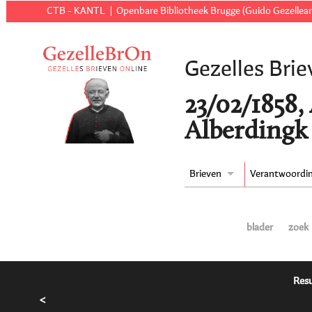
CTB - KANTL
Openbare Bibliotheek Brugge (Guido Gezellear
Gezelles Brie
23/02/1858,
Alberdingk 
Brieven
Verantwoordi
blader
zoek
Resu
<