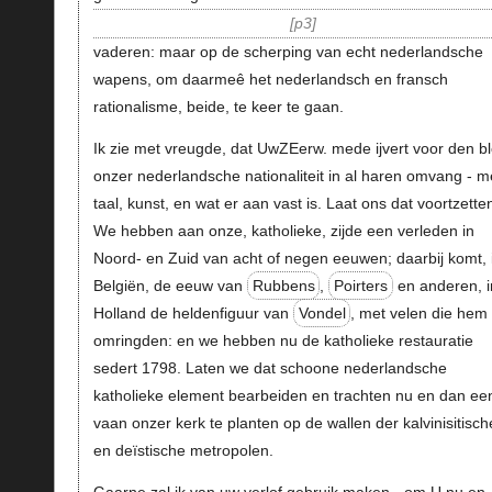
p3
vaderen: maar op de scherping van echt nederlandsche
wapens, om daarmeê het nederlandsch en fransch
rationalisme, beide, te keer te gaan.
Ik zie met vreugde, dat UwZEerw. mede ijvert voor den bl
onzer nederlandsche nationaliteit in al haren omvang - m
taal, kunst, en wat er aan vast is. Laat ons dat voortzette
We hebben aan onze, katholieke, zijde een verleden in
Noord- en Zuid van acht of negen eeuwen; daarbij komt, 
Belgiën, de eeuw van
Rubbens
,
Poirters
en anderen, i
Holland de heldenfiguur van
Vondel
, met velen die hem
omringden: en we hebben nu de katholieke restauratie
sedert 1798. Laten we dat schoone nederlandsche
katholieke element bearbeiden en trachten nu en dan ee
vaan onzer kerk te planten op de wallen der kalvinisitisch
en deïstische metropolen.
Gaarne zal ik van uw verlof gebruik maken - om U nu en