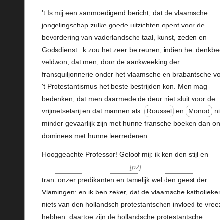
't Is mij een aanmoedigend bericht, dat de vlaamsche
jongelingschap zulke goede uitzichten opent voor de
bevordering van vaderlandsche taal, kunst, zeden en
Godsdienst. Ik zou het zeer betreuren, indien het denkbe
veldwon, dat men, door de aankweeking der
fransquiljonnerie onder het vlaamsche en brabantsche vo
't Protestantismus het beste bestrijden kon. Men mag
bedenken, dat men daarmede de deur niet sluit voor de
vrijmetselarij en dat mannen als:
Roussel
en
Monod
ni
minder gevaarlijk zijn met hunne fransche boeken dan o
dominees met hunne leerredenen.
Hooggeachte Professor! Geloof mij: ik ken den stijl en
p2
trant onzer predikanten en tamelijk wel den geest der
Vlamingen: en ik ben zeker, dat de vlaamsche katholieke
niets van den hollandsch protestantschen invloed te vre
hebben: daartoe zijn de hollandsche protestantsche