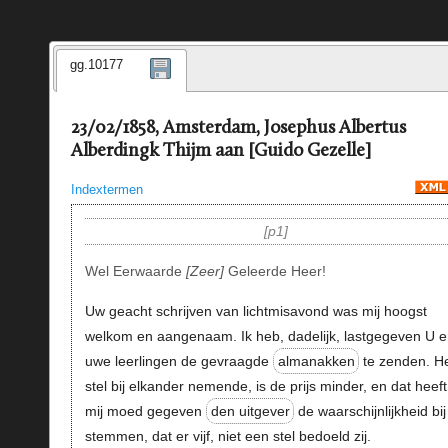
gg.10177
23/02/1858, Amsterdam, Josephus Albertus
Alberdingk Thijm aan [Guido Gezelle]
Indextermen
p1
Wel Eerwaarde
Zeer
Geleerde Heer!
Uw geacht schrijven van lichtmisavond was mij hoogst
welkom en aangenaam. Ik heb, dadelijk, lastgegeven U e
uwe leerlingen de gevraagde
almanakken
te zenden. H
stel bij elkander nemende, is de prijs minder, en dat heeft
mij moed gegeven
den uitgever
de waarschijnlijkheid bij
stemmen, dat er vijf, niet een stel bedoeld zij.