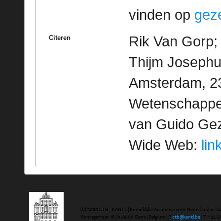
vinden op
geze
Rik Van Gorp; 
Citeren
Thijm Josephu
Amsterdam, 23
Wetenschappeli
van Guido Geze
Wide Web:
lin
(C) 2020 CTB - KANTL | Koninklijke Academie voor Nederlandse Ta
Koningstraat 18 | b-9000 Gent | Belgium | E
ctb@kantl.be
| T +32 (0