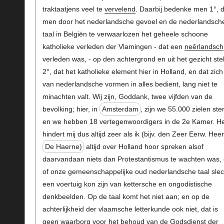
traktaatjens veel te
vervelend
. Daarbij bedenke men 1°, d
men door het nederlandsche gevoel en de nederlandsch
taal in Belgiën te verwaarlozen het geheele schoone
katholieke verleden der Vlamingen - dat een
neêrlandsch
verleden was, - op den achtergrond en uit het gezicht stel
2°, dat het katholieke element hier in Holland, en dat zich
van nederlandsche vormen in alles bedient, lang niet te
minachten valt. Wij zijn, Goddank, twee vijfden van de
bevolking; hier, in
Amsterdam
, zijn we 55.000 zielen ste
en we hebben 18 vertegenwoordigers in de 2e Kamer. He
hindert mij dus altijd zeer als ik (bijv. den Zeer Eerw. Heer
De Haerne)
altijd over Holland hoor spreken alsof
daarvandaan niets dan Protestantismus te wachten was,
of onze gemeenschappelijke oud nederlandsche taal slec
een voertuig kon zijn van kettersche en ongodistische
denkbeelden. Op de taal komt het niet aan; en op de
achterlijkheid der vlaamsche letterkunde ook niet, dat is
geen waarborg voor het behoud van de Godsdienst der