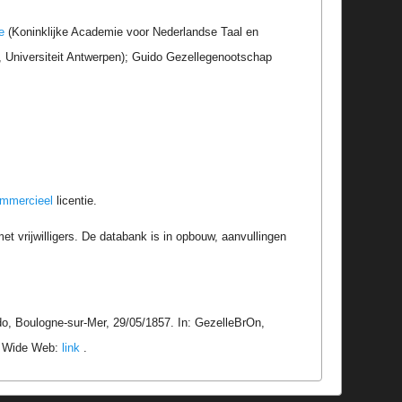
e
(Koninklijke Academie voor Nederlandse Taal en
r, Universiteit Antwerpen); Guido Gezellegenootschap
ommercieel
licentie.
t vrijwilligers. De databank is in opbouw, aanvullingen
o, Boulogne-sur-Mer, 29/05/1857. In: GezelleBrOn,
ld Wide Web:
link
.