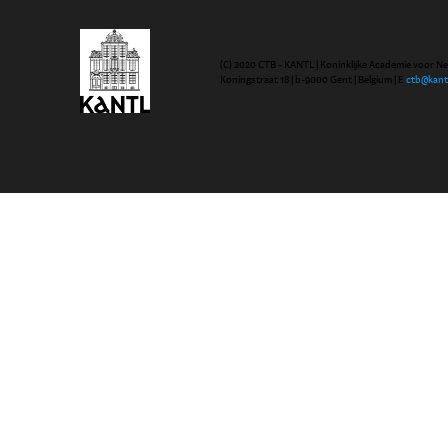
(C) 2020 CTB - KANTL | Koninklijke Academie voor N
Koningstraat 18 | b-9000 Gent | Belgium | E
ctb@kant