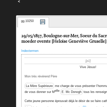
<
gg.10250
29/05/1857, Boulogne-sur-Mer, Soeur du Sacré 
moeder overste [Heloise Geneviève Gruselle]
Indextermen
p1
Vive Jésus!
Mon très révérend Père
La Mère Supérieure
me charge de vous présenter l’homma
elle
de vous donner sur M
E. Mc Donogh
tous les renseig
Cette jeune personne éprouvait déjà le désir de se faire cath
[1]