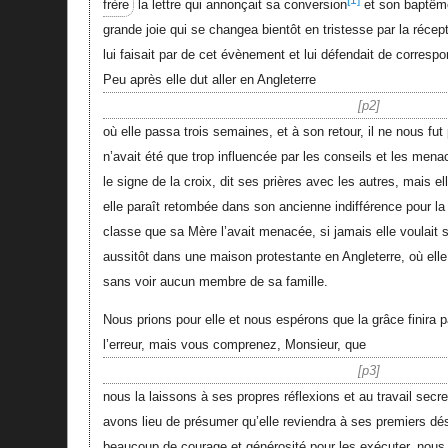
frère
la lettre qui annonçait sa conversion
et son baptême
grande joie qui se changea bientôt en tristesse par la récep
lui faisait par de cet évènement et lui défendait de corresp
Peu après elle dut aller en Angleterre
p2
où elle passa trois semaines, et à son retour, il ne nous fut p
n’avait été que trop influencée par les conseils et les mena
le signe de la croix, dit ses prières avec les autres, mais el
elle paraît retombée dans son ancienne indifférence pour la r
classe que sa Mère l’avait menacée, si jamais elle voulait s
aussitôt dans une maison protestante en Angleterre, où elle
sans voir aucun membre de sa famille.
Nous prions pour elle et nous espérons que la grâce finira p
l’erreur, mais vous comprenez, Monsieur, que
p3
nous la laissons à ses propres réflexions et au travail secr
avons lieu de présumer qu’elle reviendra à ses premiers dés
beaucoup de courage et générosité pour les exécuter, nou