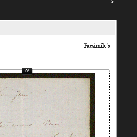
>
Facsimile's
0°