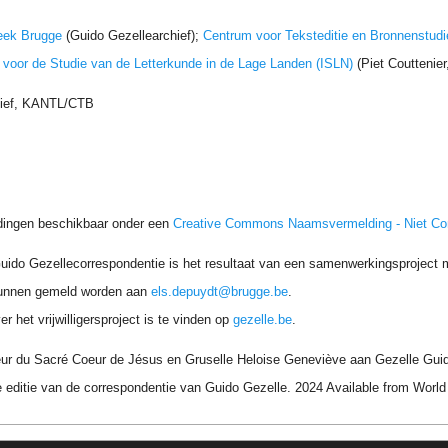
eek Brugge
(Guido Gezellearchief);
Centrum voor Teksteditie en Bronnenstudi
t voor de Studie van de Letterkunde in de Lage Landen (ISLN)
(Piet Couttenie
hief, KANTL/CTB
dingen beschikbaar onder een
Creative Commons Naamsvermelding - Niet C
uido Gezellecorrespondentie is het resultaat van een samenwerkingsproject me
unnen gemeld worden aan
els.depuydt@brugge.be
.
r het vrijwilligersproject is te vinden op
gezelle.be
.
ur du Sacré Coeur de Jésus en Gruselle Heloise Geneviève aan Gezelle Guid
 editie van de correspondentie van Guido Gezelle. 2024 Available from Wor