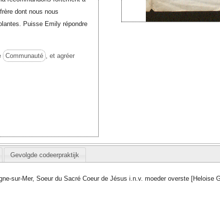
 frère dont nous nous
solantes. Puisse Emily répondre
re
Communauté
, et agréer
Gevolgde codeerpraktijk
gne-sur-Mer, Soeur du Sacré Coeur de Jésus i.n.v. moeder overste [Heloise G