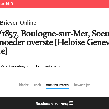
earchief)
 Brieven Online
/1857, Boulogne-sur-Mer, Soeu
 moeder overste [Heloise Gene
e]
Verantwoording
Documentatie
blader
zoek
zoekresultaten
bewaarlijst
Resultaat 53 van 3014