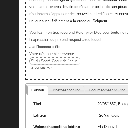
vos saintes prières. Inutile de réclamer celles de son pieux
réjouissons d’apprendre des nouvelles si édifiantes et con
un jour aussi fidèlement à la grace du Seigneur.
Veuillez, mon très révérend Père, prier Dieu pour toute not
l’expression du profond respect avec lequel
J’ai l’honneur d’être
Votre très humble servante
r
S
du Sacré Coeur de Jésus.
Le 29 Mai /57
Colofon
Briefbeschrijving
Documentbeschrijving
Titel
29/05/1857, Boulo
Editeur
Rik Van Gorp
Wetenschappelijke leiding
Els Depuydt