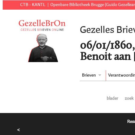
CTB - KANTL
Openbare Bibliotheek Brugge (Guido Gezellear
Gezelles Brie
06/01/1860,
Benoit aan 
Brieven
Verantwoordi
blader
zoek
Resu
<