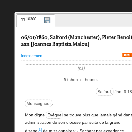
gg.10300
06/01/1860, Salford (Manchester), Pieter Benoi
aan [Joannes Baptista Malou]
Indextermen
p1
Bishop’s house.
Salford,
Jan. 6 18
Monseigneur
,
Mon digne
Evêque
se trouve plus que jamais gêné dans 
administration de son diocèse par suite de la grand
[1]
disette
de missionnaires; - Sachant par experience