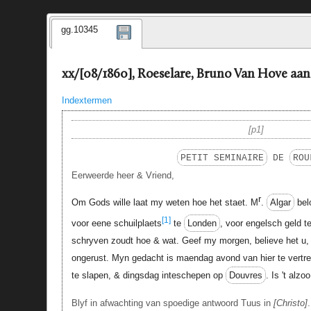
gg.10345
xx/[08/1860], Roeselare, Bruno Van Hove aan
Indextermen
p1
PETIT SEMINAIRE
DE
ROU
Eerweerde heer & Vriend,
r
Om Gods wille laat my weten hoe het staet. M
.
Algar
bel
[1]
voor eene schuilplaets
te
Londen
, voor engelsch geld t
schryven zoudt hoe & wat. Geef my morgen, believe het u, 
ongerust. Myn gedacht is maendag avond van hier te vertr
te slapen, & dingsdag inteschepen op
Douvres
. Is 't alzo
Blyf in afwachting van spoedige antwoord Tuus in
Christo
.