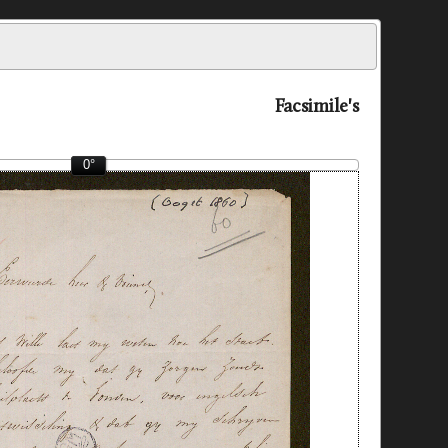
Facsimile's
0°