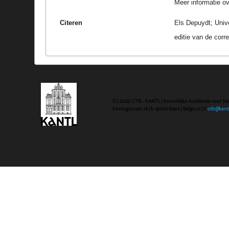
Meer informatie ove
Citeren
Els Depuydt; Univ
editie van de cor
(C) 2020 CTB - KANTL | Koninklijke Academie voor N
Koningstraat 18 | b-9000 Gent | Belgium | E
ctb@kant