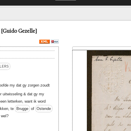
 [Guido Gezelle]
LERS
oofde my dat gy zorgen zoudt
er uitwisseling & dat gy my
een letterken, want ik word
ekken, te
Brugge
of
Ostende
o wel?