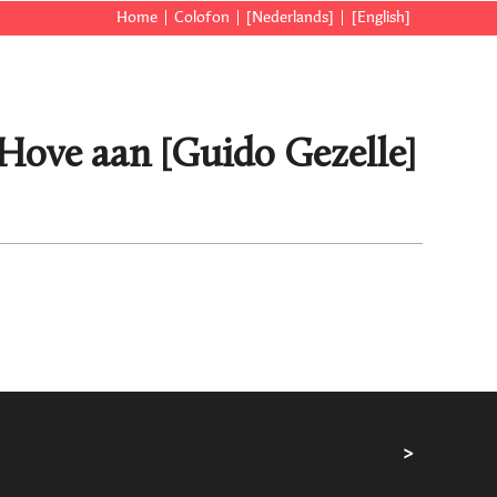
Home
Colofon
[Nederlands]
[English]
 Hove aan [Guido Gezelle]
>