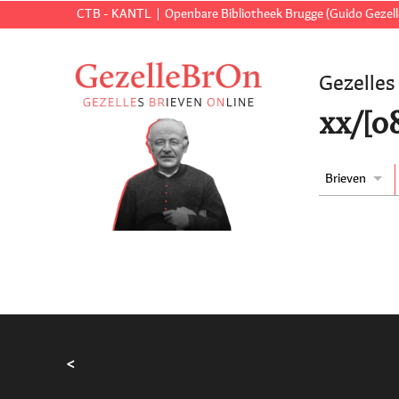
CTB - KANTL
Openbare Bibliotheek Brugge (Guido Gezell
Gezelles
xx/[0
Brieven
<