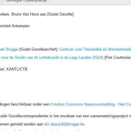
Gevolgde codeerpraktijk
selare, Bruno Van Hove aan [Guido Gezelle]
ersiteit Antwerpen
eek Brugge
(Guido Gezellearchief);
Centrum voor Teksteditie en Bronnenstudi
t voor de Studie van de Letterkunde in de Lage Landen (ISLN)
(Piet Couttenie
hief, KANTL/CTB
dingen beschikbaar onder een
Creative Commons Naamsvermelding - Niet C
uido Gezellecorrespondentie is het resultaat van een samenwerkingsproject me
unnen gemeld worden aan
els.depuydt@brugge.be
.