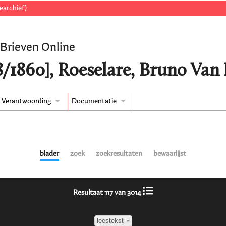
earchief)
 Brieven Online
8/1860], Roeselare, Bruno Van
Verantwoording
Documentatie
blader
zoek
zoekresultaten
bewaarlijst
Resultaat 117 van 3014
leestekst