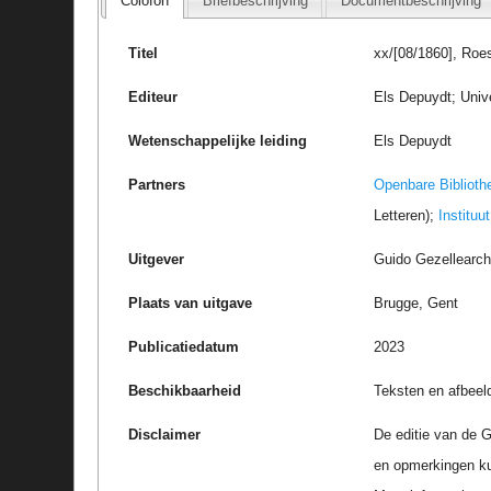
Colofon
Briefbeschrijving
Documentbeschrijving
Titel
xx/[08/1860], Roe
Editeur
Els Depuydt; Univ
Wetenschappelijke leiding
Els Depuydt
Partners
Openbare Biblioth
Letteren);
Instituu
Uitgever
Guido Gezellearc
Plaats van uitgave
Brugge, Gent
Publicatiedatum
2023
Beschikbaarheid
Teksten en afbeel
Disclaimer
De editie van de G
en opmerkingen k