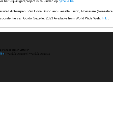
r het vrijwilligersproject is te vinden op
gezelle.be
.
ersiteit Antwerpen, Van Hove Bruno aan Gezelle Guido, Roeselare (Roeselare)
respondentie van Guido Gezelle. 2023 Available from World Wide Web:
link
.
ederlandse Taal en Letteren
l.be
| T +32 (0)9 265 93 50 | F +32 (0)9 265 93 49