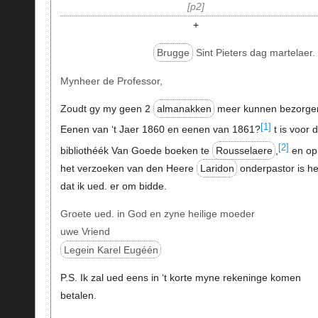
p2
+
Brugge
Sint Pieters dag martelaer.
Mynheer de Professor,
Zoudt gy my geen 2
almanakken
meer kunnen bezorge
[1]
Eenen van ‘t Jaer 1860 en eenen van 1861?
t is voor 
[2]
bibliothéék Van Goede boeken te
Rousselaere
,
en op
het verzoeken van den Heere
Laridon
onderpastor is he
dat ik ued. er om bidde.
Groete ued. in God en zyne heilige moeder
uwe Vriend
Legein Karel Eugéén
P.S. Ik zal ued eens in ‘t korte myne rekeninge komen
betalen.