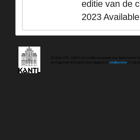
editie van de 
2023 Availabl
(C) 2020 CTB - KANTL | Koninklijke Academie voor Nederlandse Ta
Koningstraat 18 | b-9000 Gent | Belgium | E
ctb@kantl.be
| T +32 (0