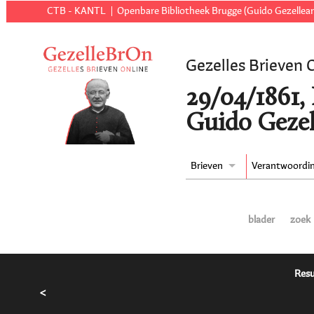
CTB - KANTL
Openbare Bibliotheek Brugge (Guido Gezellear
Gezelles Brieven 
29/04/1861,
Guido Gezel
Brieven
Verantwoordi
blader
zoek
Resu
<