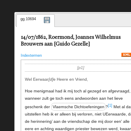
gg.10694
14/07/1862, Roermond, Joannes Wilhelmus
Brouwers aan [Guido Gezelle]
Indextermen
p1
Wel Eerwaar
d
e Heere en Vriend,
Hoe menigmaal had ik mij toch al gezegd en afgevraagd,
wanneer zult ge toch eens andwoorden aan het lieve
[1]
geschenk der
Vlaemsche Dichtoefeningen
?
Met al da
uitstellen heb ik er alleen bij verloren, niet UEerwaarde, d
de herinnering’ aan de vriendschap die mij door een' alle
eere en achting waardigen priester bewezen werd, kwaa