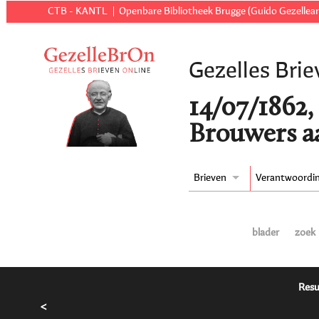
CTB - KANTL
Openbare Bibliotheek Brugge (Guido Gezellear
Gezelles Brie
14/07/1862
Brouwers aa
Brieven
Verantwoordi
blader
zoek
Resu
<