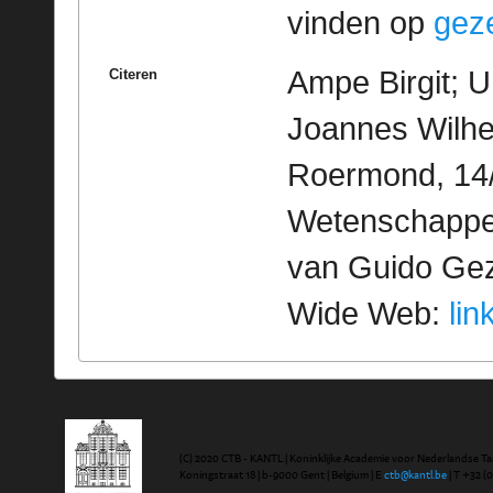
vinden op
geze
Ampe Birgit; U
Citeren
Joannes Wilhe
Roermond, 14/
Wetenschappeli
van Guido Geze
Wide Web:
lin
(C) 2020 CTB - KANTL | Koninklijke Academie voor Nederlandse Ta
Koningstraat 18 | b-9000 Gent | Belgium | E
ctb@kantl.be
| T +32 (0