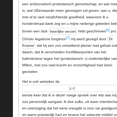
een aristocratisch protestansch genootschap; en wat mee
is, wat UEerwaarde meer genoegen zal geven, aan u, di
met al te veel verplichtende goedheid, waarvoor ik u
honderdmaal dank zeg en u mijne nederige gebeden belo
[6]
boven een stuk
heerlijke verzen
hebt geschreven
pro
[7]
Christo legatione fungimur
mij werd gezegd door
Dr.
Kramer
dat hij een zoo ontzettend plezier had gehad oo
daarin, dat ik verscheiden hoofdleerpunten van het
katholicisme tegen het (protestansch =) ondichterlijke va
Milton, met zoo veel kracht en omzichtigheid had doen
gevoelen.
Het is ook welzeker de
p4
eerste keer dat ik in dezer voege spreek over iets wat mij
zoo persoonlijk aangaat, ik doe zulks, uit ware vriendsch
en overtuiging dat het eene vreugde is voor uw goedguns
en warm priesterlijk hart en tevens het zekerste middel 