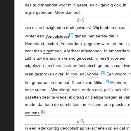
des te dringender voor mijn geest, en bij gevolg ook, in
mijne gebeden. Meer dan ooit
p2
zijn mijne bezigheden druk geweest. Wij hebben dezen
[2]
winter een
Vondelsfeest
gehad, het eerste dat in
Nederland, buiten
Amsterdam
gegeven werd, en het is,
zegt men
alge
meen, allerbest afgeloopen. In Amsterdam
zelf is uw dienaar en vriend geweest: hij heeft voor een
uitgelezen
aristocratisch-protestansch genootschap
twe
[3]
uren gesproken over
Milton
en
Vondel
Een woord in
[4]
het generaal en dan het IX boek van Milton
Mijnheer,
onze vriend,
Alberdingk
was, er dan ook, gelijk ook alle
gazetten zeer te vrede: ik draag dit zielsgenoegen er van
mede: dat toen
de eerste keer
, in Holland, een priester,
e
[5]
soutane
p3
in een letterkundig genootschap verschenen is; en dat in