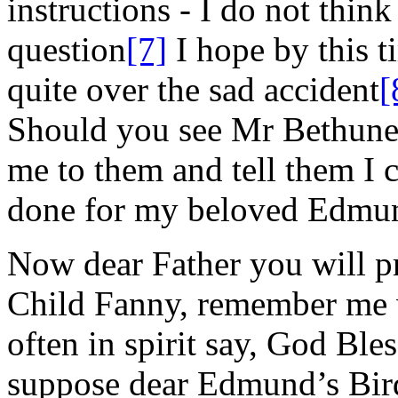
instructions - I do not thin
question
[7]
I hope by this 
quite over the sad accident
[
Should you see M
r
Bethun
me to them and tell them I 
done for my beloved Edmu
Now dear Father you will pr
Child Fanny, remember me 
often in spirit say, God Ble
suppose
dear
Edmund’s Bird 