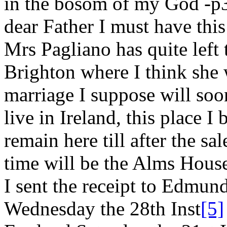
in the bosom of my God -
p
dear Father I must have thi
M
rs
Pagliano
has quite left
Brighton
where I think she w
marriage I suppose will soon
live in Ireland, this place I
remain here till after the sa
time will be the Alms House
I sent the receipt to Edmund
Wednesday the 28
th
Inst
[5]