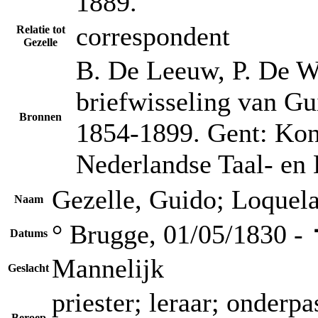
1889.
correspondent
Relatie tot
Gezelle
B. De Leeuw, P. De Wi
briefwisseling van Gu
Bronnen
1854-1899. Gent: Kon
Nederlandse Taal- en 
Gezelle, Guido; Loquel
Naam
° Brugge, 01/05/1830 -
Datums
Mannelijk
Geslacht
priester; leraar; onderpa
Beroep