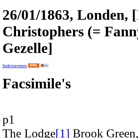
26/01/1863, Londen, 
Christophers (= Fann
Gezelle]
Indextermen
Facsimile's
p1
The Lodge
[1]
Brook Green