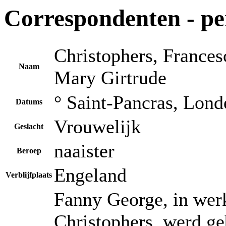
Correspondenten - p
Christophers, Frances
Naam
Mary Girtrude
° Saint-Pancras, Lon
Datums
Vrouwelijk
Geslacht
naaister
Beroep
Engeland
Verblijfplaats
Fanny George, in werk
Christophers, werd ge