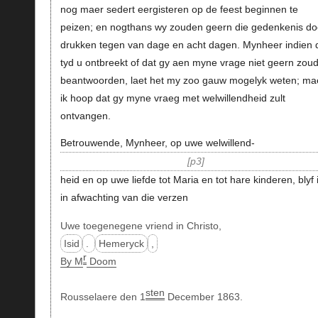
nog maer sedert eergisteren op de feest beginnen te
peizen; en nogthans wy zouden geern die gedenkenis d
drukken tegen van dage en acht dagen. Mynheer indien 
tyd u ontbreekt of dat gy aen myne vrage niet geern zoud
beantwoorden, laet het my zoo gauw mogelyk weten; ma
ik hoop dat gy myne vraeg met welwillendheid zult
ontvangen.
Betrouwende, Mynheer, op uwe welwillend-
p3
heid en op uwe liefde tot Maria en tot hare kinderen, blyf i
in afwachting van die verzen
Uwe toegenegene vriend in Christo,
Isid
.
Hemeryck
,
r
By M
Doom
sten
Rousselaere den 1
December 1863.