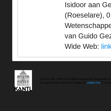
Isidoor aan G
(Roeselare), 0
Wetenschappeli
van Guido Geze
Wide Web:
lin
(C) 2020 CTB - KANTL | Koninklijke Academie voor Nederlandse Ta
Koningstraat 18 | b-9000 Gent | Belgium | E
ctb@kantl.be
| T +32 (0