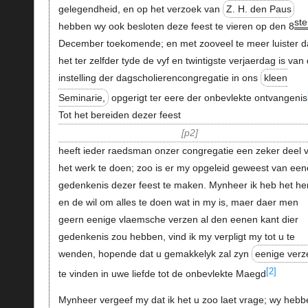
gelegendheid, en op het verzoek van
Z. H. den Paus
ste
hebben wy ook besloten deze feest te vieren op den 8
December toekomende; en met zooveel te meer luister d
het ter zelfder tyde de vyf en twintigste verjaerdag is van
instelling der dagscholierencongregatie in ons
kleen
Seminarie,
opgerigt ter eere der onbevlekte ontvangenis
Tot het bereiden dezer feest
p2
heeft ieder raedsman onzer congregatie een zeker deel 
het werk te doen; zoo is er my opgeleid geweest van een
gedenkenis dezer feest te maken. Mynheer ik heb het he
en de wil om alles te doen wat in my is, maer daer men
geern eenige vlaemsche verzen al den eenen kant dier
gedenkenis zou hebben, vind ik my verpligt my tot u te
wenden, hopende dat u gemakkelyk zal zyn
eenige verz
[2]
te vinden in uwe liefde tot de onbevlekte Maegd
Mynheer vergeef my dat ik het u zoo laet vrage; wy hebb