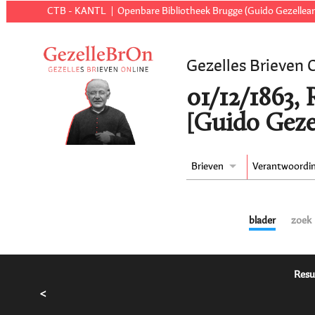
CTB - KANTL
Openbare Bibliotheek Brugge (Guido Gezellear
Gezelles Brieven 
01/12/1863,
[Guido Geze
Brieven
Verantwoordi
blader
zoek
Resu
<