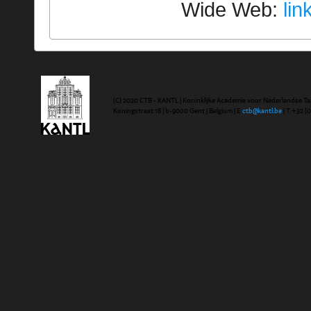
Wide Web:
lin
(C) 2020 CTB - KANTL | Koninklijke Academie voor Nederlandse Ta
Koningstraat 18 | b-9000 Gent | Belgium | E
ctb@kantl.be
| T +32 (0