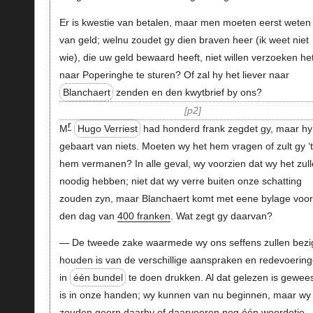
Er is kwestie van betalen, maar men moeten eerst weten
van geld; welnu zoudet gy dien braven heer (ik weet niet
wie), die uw geld bewaard heeft, niet willen verzoeken he
naar Poperinghe te sturen? Of zal hy het liever naar
Blanchaert
zenden en den kwytbrief by ons?
p2
r
M
Hugo Verriest
had honderd frank zegdet gy, maar hy
gebaart van niets. Moeten wy het hem vragen of zult gy ‘t
hem vermanen? In alle geval, wy voorzien dat wy het zul
noodig hebben; niet dat wy verre buiten onze schatting
zouden zyn, maar Blanchaert komt met eene bylage voor
den dag van
400 franken
. Wat zegt gy daarvan?
— De tweede zake waarmede wy ons seffens zullen bezi
houden is van de verschillige aanspraken en redevoerin
in
één bundel
te doen drukken. Al dat gelezen is gewees
is in onze handen; wy kunnen van nu beginnen, maar wy
zouden geern daarby of daarvooren nog één woordetje