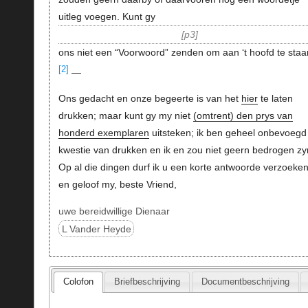
uitleg voegen. Kunt gy
p3
ons niet een “Voorwoord” zenden om aan ‘t hoofd te sta
[2]
—
Ons gedacht en onze begeerte is van het
hier
te laten
drukken; maar kunt gy my niet
(omtrent) den prys van
honderd exemplaren
uitsteken; ik ben geheel onbevoegd 
kwestie van drukken en ik en zou niet geern bedrogen zy
Op al die dingen durf ik u een korte antwoorde verzoeke
en geloof my, beste Vriend,
uwe bereidwillige Dienaar
L Vander Heyde
Colofon
Briefbeschrijving
Documentbeschrijving