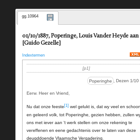
gg.10964
01/10/1887, Poperinge, Louis Vander Heyde aan
[Guido Gezelle]
Indextermen
p1
Poperinghe
, Dezen 1/10
Eerw. Heer en Vriend,
[1]
Nu dat onze feeste
wel gelukt is, dat wy veel en schoo
en geleerd volk, tot Poperinghe, gezien hebben, zullen w
ons met iever aan ‘t werk stellen om onze rekening te
vereffenen en eene gedachtenis over te laten van deze
deugddoende Vlaamsche Vergadering.