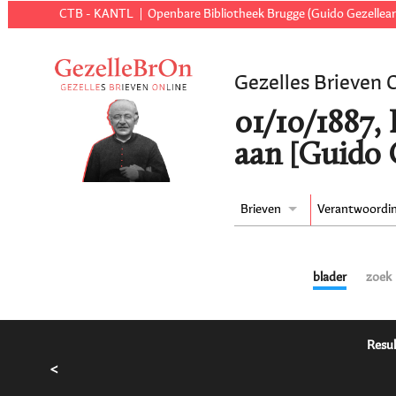
CTB - KANTL
Openbare Bibliotheek Brugge (Guido Gezellear
Gezelles Brieven 
01/10/1887,
aan [Guido 
Brieven
Verantwoordi
blader
zoek
Resul
<