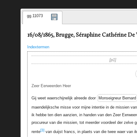
gg.11073
16/08/1865, Brugge, Séraphine Cathérine De 
Indextermen
p1
Zeer Eerweerden Heer
Gij weet waerschijnelijk alreede door
Monseigneur Bernard
maendelijksche misse voor mijne intentie in de missien van
ik hebbe ten dien aanzien, in handen van den Zeer Eerwee
procureur van die missien, tot meerder voordeel der zelve
[3]
rente
van duijst francs, in plaets van die twee waer van 