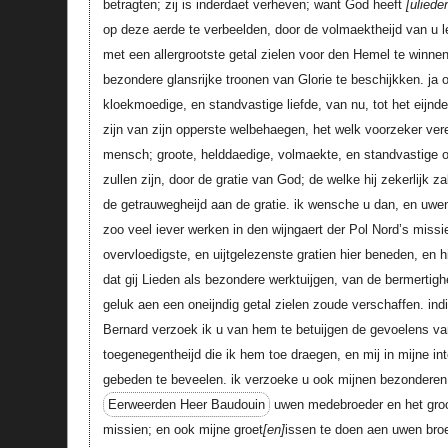
betragten; zij is inderdaet verheven; want God heeft
uliede
op deze aerde te verbeelden, door de volmaektheijd van u le
met een allergrootste getal zielen voor den Hemel te winne
bezondere glansrijke troonen van Glorie te beschijkken. ja
kloekmoedige, en standvastige liefde, van nu, tot het eijn
zijn van zijn opperste welbehaegen, het welk voorzeker ver
mensch; groote, helddaedige, volmaekte, en standvastige o
zullen zijn, door de gratie van God; de welke hij zekerlijk za
de getrauwegheijd aan de gratie. ik wensche u dan, en uwe
zoo veel iever werken in den wijngaert der Pol Nord’s missi
overvloedigste, en uijtgelezenste gratien hier beneden, en 
dat gij Lieden als bezondere werktuijgen, van de bermertigh
geluk aen een oneijndig getal zielen zoude verschaffen. indi
Bernard verzoek ik u van hem te betuijgen de gevoelens va
toegenegentheijd die ik hem toe draegen, en mij in mijne in
gebeden te beveelen. ik verzoeke u ook mijnen bezonderen 
Eerweerden Heer Baudouin
uwen medebroeder en het groot
missien; en ook mijne groet
en
issen te doen aen uwen bro