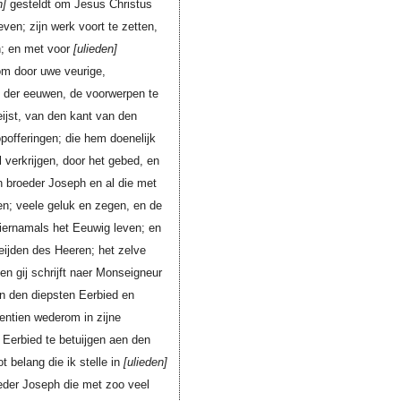
n
gesteldt om Jesus Christus
ven; zijn werk voort te zetten,
n; en met voor
ulieden
 om door uwe veurige,
de der eeuwen, de voorwerpen te
eijst, van den kant van den
pofferingen; die hem doenelijk
l verkrijgen, door het gebed, en
n broeder Joseph en al die met
en; veele geluk en zegen, en de
hiernamals het Eeuwig leven; en
eijden des Heeren; het zelve
en gij schrijft naer Monseigneur
n den diepsten Eerbied en
tentien wederom in zijne
Eerbied te betuijgen aen den
 belang die ik stelle in
ulieden
eder Joseph die met zoo veel