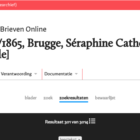
earchief)
 Brieven Online
/1865, Brugge, Séraphine Cath
e]
Verantwoording
Documentatie
blader
zoek
zoekresultaten
bewaarlijst
Resultaat 301 van 3014
leestekst