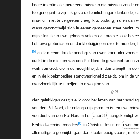
haere intentie alle jaere eene misse in die missien zoude ge
toe genegent te zijn. ik geve u die inlichtingen dunkende, d
maer om niet te vergeeten vraeg ik u, opdat gij nu en dan w
wiens gezondtheijd zich in eenen gemeenen staet bevint, zo
mijne familie in uwe gebeden volgens afspraeke. ook beveel 
heb uwe grotenissen en dankbetuijgingen over te monden, bi
[5]
en ik meene dat die aendagt van uwen kant, niet zonder v
dunkt in de missien van den Pol Nord de gewoonelijke en z
werk van God; die in de moeijlikheijd, in den arbeijdt, in de 
en in de kloekmoedige standtvastigheijd zaeidt, om in de v
overvloediglijk te maeijen. in afwagting van
p2
dien gelukkigen oest; zie ik door het lezen van het verscla
van den Pol Nord, die onlangs uijtgekomen is, en uwe briev
voordeel van den Pol Nord in het
Jaer 30
aengekondigt wor
[6]
Eerbiedweerdige broeders
in Christus Jesus en
uwen br
allernuttigste gebruijkt. gaet dan kloekmoedig voorts, me