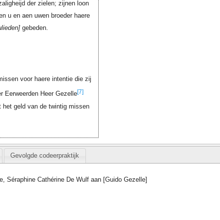
aligheijd der zielen; zijnen loon
aen u en aen uwen broeder haere
ulieden
gebeden.
issen voor haere intentie die zij
[7]
eer Eerweerden Heer Gezelle
t het geld van de twintig missen
Gevolgde codeerpraktijk
e, Séraphine Cathérine De Wulf aan [Guido Gezelle]