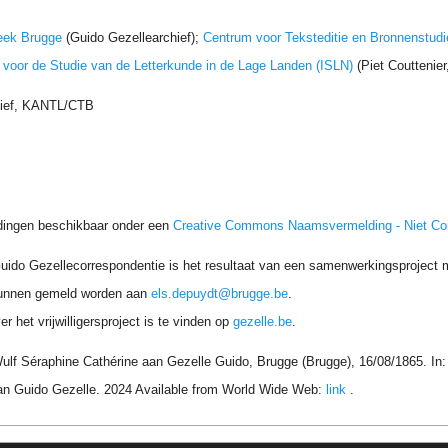
eek Brugge
(Guido Gezellearchief);
Centrum voor Teksteditie en Bronnenstudi
t voor de Studie van de Letterkunde in de Lage Landen (ISLN)
(Piet Couttenie
hief, KANTL/CTB
dingen beschikbaar onder een
Creative Commons Naamsvermelding - Niet C
uido Gezellecorrespondentie is het resultaat van een samenwerkingsproject me
unnen gemeld worden aan
els.depuydt@brugge.be
.
r het vrijwilligersproject is te vinden op
gezelle.be
.
ulf Séraphine Cathérine aan Gezelle Guido, Brugge (Brugge), 16/08/1865. In:
an Guido Gezelle. 2024 Available from World Wide Web:
link
.