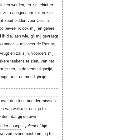
lezen worden; en zij schint er
at ze u aengenaem zullen zijn,
at zoud bidden voor Cecilia,
o beveel ik ook mij, en geheel
ik die, aen wie, gij mij gevraegt
zonderlijk mijnheer de Pastor;
rugt en zal zijn. voorders mij
ekere teekens te zien, van het
kruijssen, in de verduldigheijd,
reugdt met ootmoedigheijd,
g over den toestand der missien
en van welke er eenige tot
den; dat gij en uwe
oeder Joseph
ulieden
tijd
t uwe verhevene bestemming te