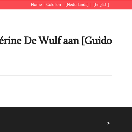
Home
Colofon
[Nederlands]
[English]
érine De Wulf aan [Guido
>