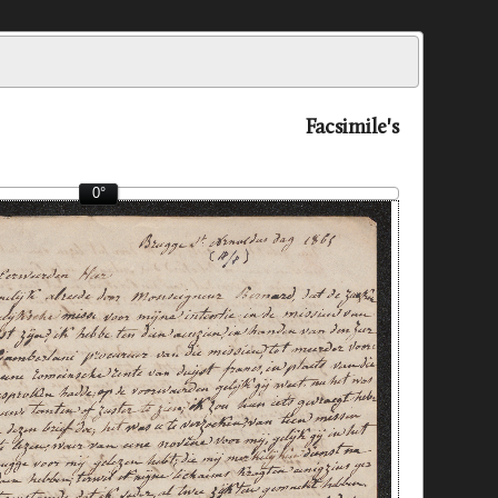
Facsimile's
0°