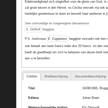
Edelmoedigheijd zich slagtoffert voor de glorie van God, in z
zal groot wezen in den Hemel. nu Cecilia verzoek mij ook 
hertelijke groetenisse te doen en beveelt haer wederom in
Uwe ootmoedige en toegenegene dienaeresse
S. DeWulf
beggijne
P.S. Joufvrouw
E. Coppieters
beggijne verzoekt ook tien m
ook betaelt aen twee francs ieder dus 20 francs. en den z
heeft de goedtheijd om zich te belasten van dezen brief me
aen u te bestellen.
Colofon
Briefbeschrijving
Documentbeschrijving
Titel
16/08/1865, Brugg
Editeur
Johan Braet
Wetenschappelijke leiding
Els Depuydt