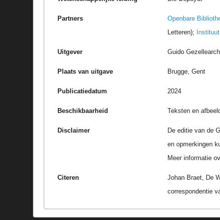
Partners
Openbare Biblioth
Letteren);
Instituu
Uitgever
Guido Gezellearc
Plaats van uitgave
Brugge, Gent
Publicatiedatum
2024
Beschikbaarheid
Teksten en afbeel
Disclaimer
De editie van de G
en opmerkingen k
Meer informatie ove
Citeren
Johan Braet, De W
correspondentie v