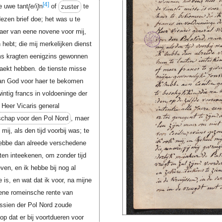
[4]
de uwe tant
e/i
n
of
zuster
te
dezen brief doe; het was u te
waer van eene novene voor mij,
 hebt; die mij merkelijken dienst
ems kragten eenigzins gewonnen
maekt hebben. de tienste misse
van God voor haer te bekomen
wintig francs in voldoeninge der
 Heer Vicaris general
schap voor den Pol Nord
, maer
ij, als den tijd voorbij was; te
hebbe dan alreede verschedene
ten inteekenen, om zonder tijd
even, en ik hebbe bij nog al
 is, en wat dat ik voor, na mijne
eene romeinsche rente van
issien der Pol Nord zoude
p dat er bij voortdueren voor