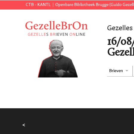
CTB - KANTL
Openbare Bibliotheek Brugge (Guido Gezell
Gezelles
16/08
Gezell
Brieven
<