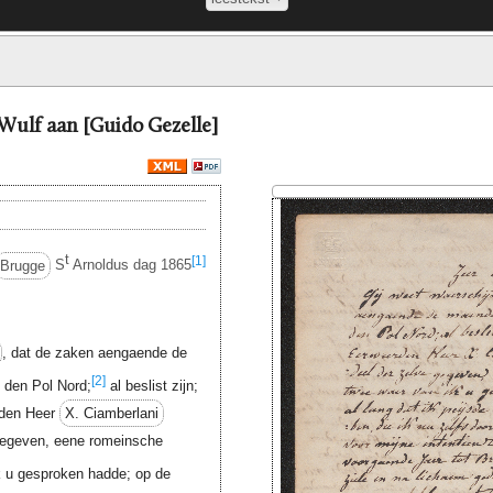
Wulf aan [Guido Gezelle]
t
[1]
Brugge
S
Arnoldus dag 1865
, dat de zaken aengaende de
[2]
 den Pol Nord;
al beslist zijn;
rden Heer
X. Ciamberlani
 gegeven, eene romeinsche
ik u gesproken hadde; op de