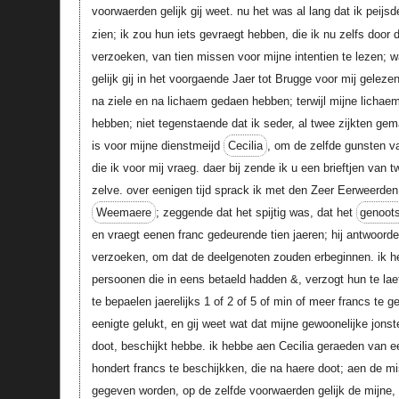
voorwaerden gelijk gij weet. nu het was al lang dat ik peijs
zien; ik zou hun iets gevraegt hebben, die ik nu zelfs door 
verzoeken, van tien missen voor mijne intentien te lezen; 
gelijk gij in het voorgaende Jaer tot Brugge voor mij gelezen
na ziele en na lichaem gedaen hebben; terwijl mijne licha
hebben; niet tegenstaende dat ik seder, al twee zijkten ge
is voor mijne dienstmeijd
Cecilia
, om de zelfde gunsten 
die ik voor mij vraeg. daer bij zende ik u een brieftjen van t
zelve. over eenigen tijd sprack ik met den Zeer Eerweerden
Weemaere
; zeggende dat het spijtig was, dat het
genoot
en vraegt eenen franc gedeurende tien jaeren; hij antwoorde m
verzoeken, om dat de deelgenoten zouden erbeginnen. ik 
persoonen die in eens betaeld hadden &, verzogt hun te lae
te bepaelen jaerelijks 1 of 2 of 5 of min of meer francs te g
eenigte gelukt, en gij weet wat dat mijne gewoonelijke jonste
doot, beschijkt hebbe. ik hebbe aen Cecilia geraeden van 
hondert francs te beschijkken, die na haere doot; aen de m
gegeven worden, op de zelfde voorwaerden gelijk de mijne, o