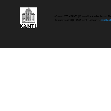
(C) 2020 CTB - KANTL | Koninklijke Academie voor N
Koningstraat 18 | b-9000 Gent | Belgium | E
ctb@kant