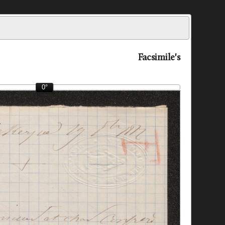
Facsimile's
0°