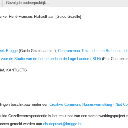
Gevolgde codeerpraktijk
erke, René-François Flahault aan [Guido Gezelle]
eek Brugge
(Guido Gezellearchief);
Centrum voor Teksteditie en Bronnenstudi
t voor de Studie van de Letterkunde in de Lage Landen (ISLN)
(Piet Couttenie
hief, KANTL/CTB
dingen beschikbaar onder een
Creative Commons Naamsvermelding - Niet C
uido Gezellecorrespondentie is het resultaat van een samenwerkingsproject me
unnen gemeld worden aan
els.depuydt@brugge.be
.