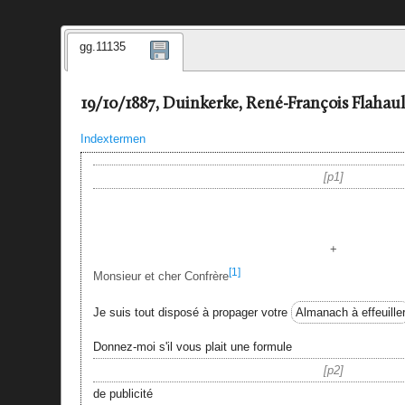
gg.11135
19/10/1887, Duinkerke, René-François Flahaul
Indextermen
p1
+
[1]
Monsieur et cher Confrère
Je suis tout disposé à propager votre
Almanach à effeuille
Donnez-moi s'il vous plait une formule
p2
de publicité