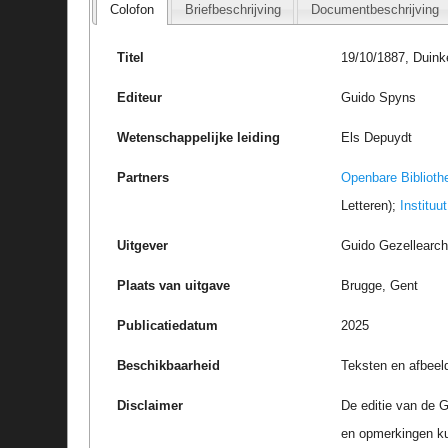
Colofon
Briefbeschrijving
Documentbeschrijving
Titel
19/10/1887, Duink
Editeur
Guido Spyns
Wetenschappelijke leiding
Els Depuydt
Partners
Openbare Biblioth
Letteren);
Instituu
Uitgever
Guido Gezellearc
Plaats van uitgave
Brugge, Gent
Publicatiedatum
2025
Beschikbaarheid
Teksten en afbeel
Disclaimer
De editie van de G
en opmerkingen k