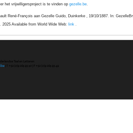
r het vrijwilligersproject is te vinden op
gezelle.be
.
ault René-François aan Gezelle Guido, Duinkerke , 19/10/1887. In: GezelleBr
. 2025 Available from World Wide Web:
link
.
ederlandse Taal en Letteren
l.be
| T +32 (0)9 265 93 50 | F +32 (0)9 265 93 49