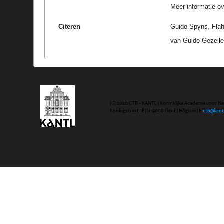
Meer informatie ove
Citeren
Guido Spyns, Flah
van Guido Gezelle
(C) 2020 CTB - KANTL | Koninklijke Academie voor N
Koningstraat 18 | b-9000 Gent | Belgium | E
ctb@kant