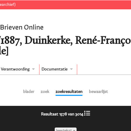
earchief)
 Brieven Online
/1887, Duinkerke, René-Franço
e]
Verantwoording
Documentatie
blader
zoek
zoekresultaten
bewaarlijst
Resultaat 1578 van 3014
leestekst