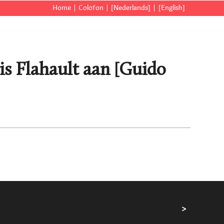
Home
Colofon
[Nederlands]
[English]
is Flahault aan [Guido
>