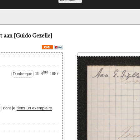
t aan [Guido Gezelle]
bre
Dunkerque
19 8
1887
r
dont je
tiens un exemplaire
.