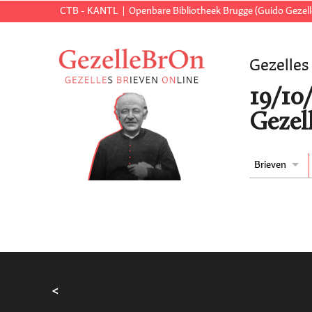
CTB - KANTL
Openbare Bibliotheek Brugge (Guido Gezell
Gezelles
19/10
Gezell
Brieven
<