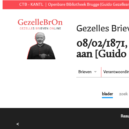
CTB - KANTL
Openbare Bibliotheek Brugge (Guido Gezellear
Gezelles Brie
08/02/1871,
aan [Guido 
Brieven
Verantwoordi
blader
zoek
Resu
<