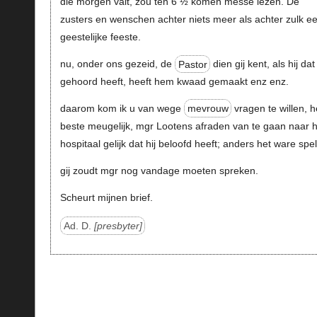
die morgen valt, zou ten 6 ½ komen messe lezen. De
zusters en wenschen achter niets meer als achter zulk e
geestelijke feeste.
nu, onder ons gezeid, de
Pastor
dien gij kent, als hij dat
gehoord heeft, heeft hem kwaad gemaakt enz enz.
daarom kom ik u van wege
mevrouw
vragen te willen, h
beste meugelijk, mgr Lootens afraden van te gaan naar h
hospitaal gelijk dat hij beloofd heeft; anders het ware spel
gij zoudt mgr nog vandage moeten spreken.
Scheurt mijnen brief.
Ad. D.
presbyter