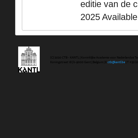
editie van de 
2025 Availabl
(C) 2020 CTB - KANTL | Koninklijke Academie voor Nederlandse Ta
Koningstraat 18 | b-9000 Gent | Belgium | E
ctb@kantl.be
| T +32 (0