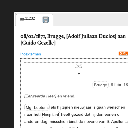
gg.11232
08/02/1871, Brugge, [Adolf Juliaan Duclos] aan
[Guido Gezelle]
Indextermen
p1
+
Brugge
, 8 febr. 1
Eerweerde Heer
en vriend,
Mgr Lootens
als hij zijnen nieuwjaar is gaan wenschen
naar het
Hospitaal
heeft gezeid dat hij den eenen of
anderen dag, misschien binst de novene van S. Apollonia