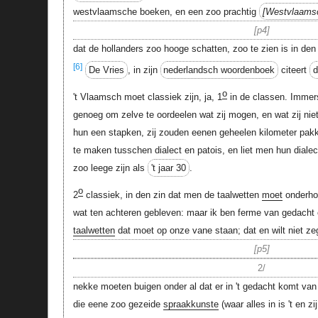
westvlaamsche boeken, en een zoo prachtig
Westvlaams
p4
dat de hollanders zoo hooge schatten, zoo te zien is in den
[6]
De Vries
, in zijn
nederlandsch woordenboek
citeert
o
't Vlaamsch moet classiek zijn, ja, 1
in de classen. Immers
genoeg om zelve te oordeelen wat zij mogen, en wat zij ni
hun een stapken, zij zouden eenen geheelen kilometer pakk
te maken tusschen dialect en patois, en liet men hun dialect
zoo leege zijn als
't jaar 30
.
o
2
classiek, in den zin dat men de taalwetten
moet
onderhou
wat ten achteren gebleven: maar ik ben ferme van gedacht 
taalwetten
dat moet op onze vane staan; dat en wilt niet ze
p5
2/
nekke moeten buigen onder al dat er in 't gedacht komt va
die eene zoo gezeide
spraakkunste
(waar alles in is 't en zi