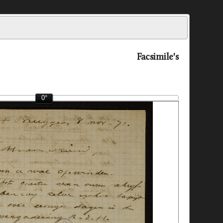
Facsimile's
0°