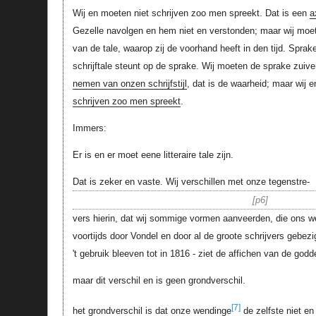
Wij en moeten niet schrijven zoo men spreekt. Dat is een
a
Gezelle navolgen en hem niet en verstonden; maar wij moe
van de tale, waarop zij de voorhand heeft in den tijd. Sprake
schrijftale steunt op de sprake. Wij moeten de sprake zuiv
nemen van onzen schrijfstijl
, dat is de waarheid; maar wij
schrijven zoo men spreekt
.
Immers:
Er is en er moet eene litteraire tale zijn.
Dat is zeker en vaste. Wij verschillen met onze tegenstre-
p6
vers hierin, dat wij sommige vormen aanveerden, die ons w
voortijds door Vondel en door al de groote schrijvers gebezi
't gebruik bleeven tot in 1816 - ziet de affichen van de goddel
maar dit verschil en is geen grondverschil.
[7]
het grondverschil is dat onze wendinge
de zelfste niet en