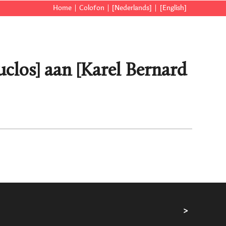
Home
Colofon
[Nederlands]
[English]
uclos] aan [Karel Bernard
>