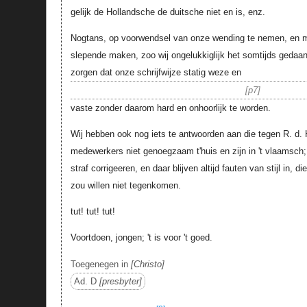
gelijk de Hollandsche de duitsche niet en is, enz.
Nogtans, op voorwendsel van onze wending te nemen, en mog
slepende maken, zoo wij ongelukkiglijk het somtijds gedaa
zorgen dat onze schrijfwijze statig weze en
p7
vaste zonder daarom hard en onhoorlijk te worden.
Wij hebben ook nog iets te antwoorden aan die tegen R. d. 
medewerkers niet genoegzaam t'huis en zijn in 't vlaamsc
straf corrigeeren, en daar blijven altijd fauten van stijl in, d
zou willen niet tegenkomen.
tut! tut! tut!
Voortdoen, jongen; 't is voor 't goed.
Toegenegen in
Christo
Ad. D
presbyter