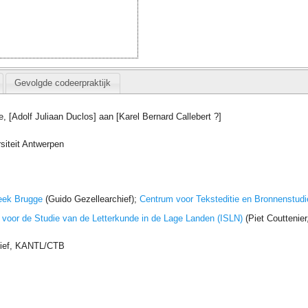
Gevolgde codeerpraktijk
, [Adolf Juliaan Duclos] aan [Karel Bernard Callebert ?]
siteit Antwerpen
eek Brugge
(Guido Gezellearchief);
Centrum voor Teksteditie en Bronnenstudi
t voor de Studie van de Letterkunde in de Lage Landen (ISLN)
(Piet Couttenie
hief, KANTL/CTB