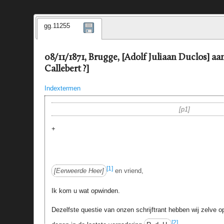
gg.11255
08/11/1871, Brugge, [Adolf Juliaan Duclos] aa
Callebert ?]
Indextermen
p1
+
[1]
Eerweerde Heer
en vriend,
Ik kom u wat opwinden.
Dezelfste questie van onzen schrijftrant hebben wij zelve op
[2]