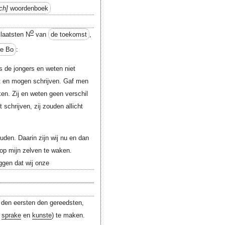
ch
woordenboek
o
 laatsten N
van
de toekomst
,
de Bo
:
 de jongers en weten niet
et en mogen schrijven. Gaf men
en. Zij en weten geen verschil
 schrijven, zij zouden allicht
den. Daarin zijn wij nu en dan
op mijn zelven te waken.
ggen dat wij onze
n den eersten den gereedsten,
j
sprake
en
kunste
) te maken.