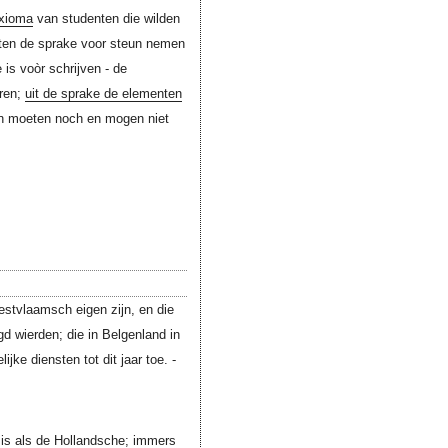
xioma
van studenten die wilden
ten de sprake voor steun nemen
 is voòr schrijven - de
eren;
uit de sprake de elementen
 en moeten noch en mogen niet
estvlaamsch eigen zijn, en die
gd wierden; die in Belgenland in
ijke diensten tot dit jaar toe. -
 is als de Hollandsche; immers