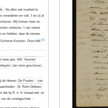
ik
. Na alles wel overleid te
e veranderen en valt, 't en zij al
chreven. Wij komen meer en
onnés verliezen, 't zijn meest
en en hebben; daar de nieuwe
[3]
 Schoone Kunsten. Onze bibl.
n twee jaar; 450
Veurnes'
eliquien
zijn verre geschoven,
ij de Heeren
De Poorter
,
van
kzaamheden;
M. Rufin Delbare
 dat hij R. d. H. kwaad wilt, en
ge van de zondagschole. -
en voor eene nieuwe uitgave