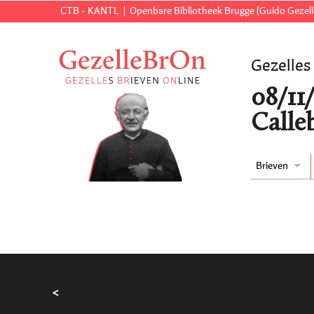
CTB - KANTL
Openbare Bibliotheek Brugge (Guido Gezell
Gezelles
08/11/
Calleb
Brieven
<