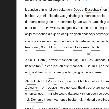
dagen in de laatste vergadering
R. d. H.
Maandag zijn wij bijeen gekomen
Debo
,
Busschaert
en
hebben, zijn wij alle drie van gedacht gebleven dat er niets t
dat den
patois
geriekt. Kloekmoedig dan westvlaamsch ges
meer op. R. d. H. wint overal goede vrienden, en, als wij ab
altijd menschen die geen of bijkan geen onderwijs ontvang
inschrijvers eenen naam hebben in de wetenschap en in de
trekt goed, 950
Tillos
zijn verkocht in 9 maanden tijd
p2
2500
H. Herte
in twee maanden tijd; 1500
Jan Onraedt,
i
beschermh.
in een jaar en drie maanden. - De 1000
Kruisr
en
de dolaards
schijnen goeden gang te zullen nemen.
Als ik laatst te
Rousselaere
geweest hebbe, betoogden m
Zieleghem
en
Deprez
vele genegentheid voor onze wer
en sprak geen 't minste woord dat zou kunnen doen gelooven
M. Demonie
, deelt van onze boeken uit in de prijsdeelin
Hier,
Z. H. de bisschop
komt mij eene goedkeuring te gev