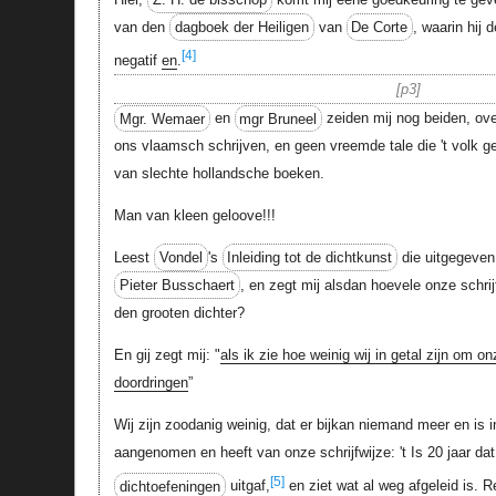
van den
dagboek der Heiligen
van
De Corte
, waarin hij
[4]
negatif
en
.
p3
Mgr. Wemaer
en
mgr Bruneel
zeiden mij nog beiden, ove
ons vlaamsch schrijven, en geen vreemde tale die 't volk
van slechte hollandsche boeken.
Man van kleen geloove!!!
Leest
Vondel
's
Inleiding tot de dichtkunst
die uitgegeven
Pieter Busschaert
, en zegt mij alsdan hoevele onze schrij
den grooten dichter?
En gij zegt mij: "
als ik zie hoe weinig wij in getal zijn om on
doordringen
”
Wij zijn zoodanig weinig, dat er bijkan niemand meer en is i
aangenomen en heeft van onze schrijfwijze: 't Is 20 jaar da
[5]
dichtoefeningen
uitgaf,
en ziet wat al weg afgeleid is. 