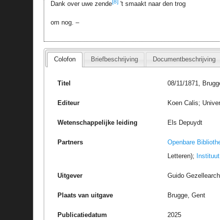
[8]
Dank over uwe zende
't smaakt naar den trog
om nog. –
Colofon
Briefbeschrijving
Documentbeschrijving
Titel
08/11/1871, Brugge
Editeur
Koen Calis; Univer
Wetenschappelijke leiding
Els Depuydt
Partners
Openbare Biblioth
Letteren);
Instituu
Uitgever
Guido Gezellearc
Plaats van uitgave
Brugge, Gent
Publicatiedatum
2025