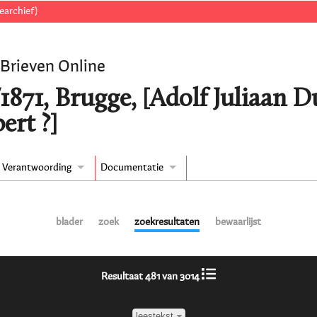
earchief)
 Brieven Online
1871, Brugge, [Adolf Juliaan D
ert ?]
Verantwoording
Documentatie
blader
zoek
zoekresultaten
bewaarlijst
Resultaat 481 van 3014
leestekst