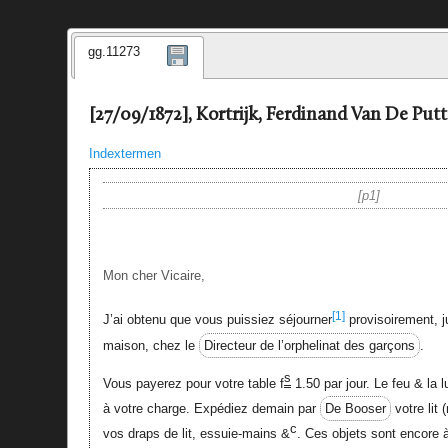
gg.11273
[27/09/1872], Kortrijk, Ferdinand Van De Put
Indextermen
p1
Mon cher Vicaire,
[1]
J’ai obtenu que vous puissiez séjourner
provisoirement, j
maison, chez le
Directeur de l’orphelinat des garçons
.
s
Vous payerez pour votre table f
1.50 par jour. Le feu & la 
à votre charge. Expédiez demain par
De Booser
votre lit 
c
vos draps de lit, essuie-mains &
. Ces objets sont encore 