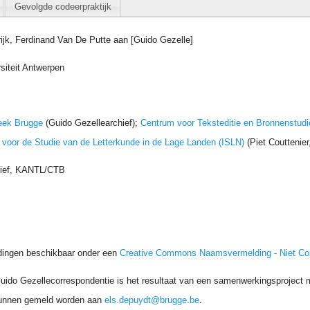
Gevolgde codeerpraktijk
rijk, Ferdinand Van De Putte aan [Guido Gezelle]
siteit Antwerpen
eek Brugge
(Guido Gezellearchief);
Centrum voor Teksteditie en Bronnenstudi
t voor de Studie van de Letterkunde in de Lage Landen (ISLN)
(Piet Couttenie
hief, KANTL/CTB
dingen beschikbaar onder een
Creative Commons Naamsvermelding - Niet C
uido Gezellecorrespondentie is het resultaat van een samenwerkingsproject me
unnen gemeld worden aan
els.depuydt@brugge.be
.