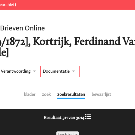
earchief)
 Brieven Online
9/1872], Kortrijk, Ferdinand V
e]
Verantwoording
Documentatie
blader
zoek
zoekresultaten
bewaarlijst
Resultaat 511 van 3014
leestekst