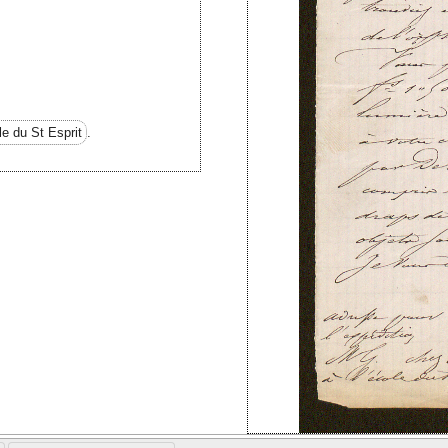
le du St Esprit
.