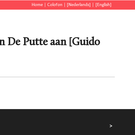
Home
Colofon
[Nederlands]
[English]
an De Putte aan [Guido
>