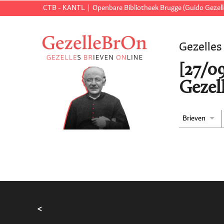
CTB - KANTL
Openbare Bibliotheek Brugge (Guido Gezell
Gezelles
[27/0
Gezell
Brieven
<