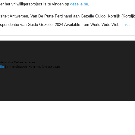
r het vrijwilligersproject is te vinden op
gezelle.be
.
siteit Antwerpen, Van De Putte Ferdinand aan Gezelle Guido, Kortrijk (Kortrij
respondentie van Guido Gezelle. 2024 Available from World Wide Web:
link
.
ederlandse Taal en Letteren
l.be
| T +32 (0)9 265 93 50 | F +32 (0)9 265 93 49