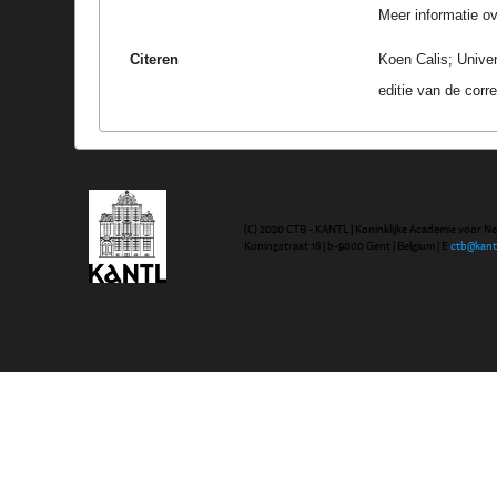
Meer informatie ove
Citeren
Koen Calis; Univer
editie van de cor
(C) 2020 CTB - KANTL | Koninklijke Academie voor N
Koningstraat 18 | b-9000 Gent | Belgium | E
ctb@kant