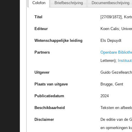
Colofon
Briefbeschrijving
Documentbeschrijving
Titel
[27/09/1872], Kort
Editeur
Koen Calis; Univer
Wetenschappelijke leiding
Els Depuydt
Partners
Openbare Biblioth
Letteren);
Instituu
Uitgever
Guido Gezellearc
Plaats van uitgave
Brugge, Gent
Publicatiedatum
2024
Beschikbaarheid
Teksten en afbeel
Disclaimer
De editie van de G
en opmerkingen k