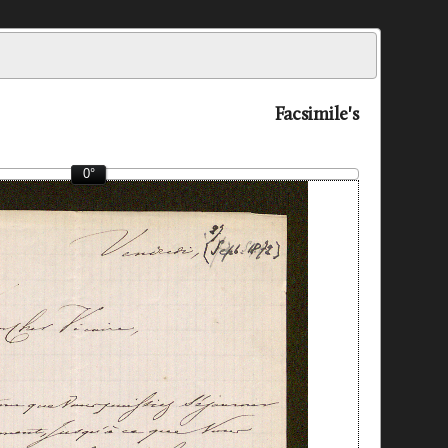
Facsimile's
0°