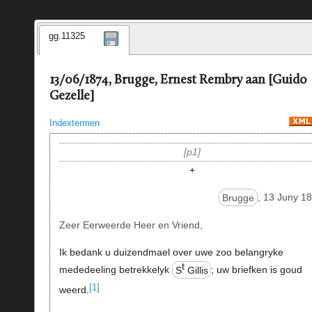
gg.11325
13/06/1874, Brugge, Ernest Rembry aan [Guido
Gezelle]
Indextermen
p1
+
Brugge
, 13 Juny 1
Zeer Eerweerde Heer en Vriend,
Ik bedank u duizendmael over uwe zoo belangryke
t
mededeeling betrekkelyk
S
Gillis
; uw briefken is goud
[1]
weerd.