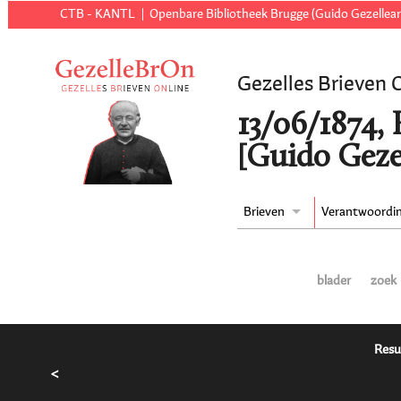
CTB - KANTL
Openbare Bibliotheek Brugge (Guido Gezellear
Gezelles Brieven 
13/06/1874,
[Guido Geze
Brieven
Verantwoordi
blader
zoek
Resu
<