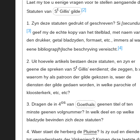
Laet my toe u eenige vragen voor te stellen aengaende 
t
[2]
Statuten van
S
Gillis’ gilde
1. Zyn deze statuten gedrukt of geschreven? Si
secund
[3]
geef my de echte kopy van het titelblad, met naem va
den drukker, getal bladzyden, formaet, etc., immers al wa
[4]
eene bibliograp
h
ische beschryving vereischt.
2. Uit hoevele artikels bestaen deze statuten, en zyn er
t
geene die spreken van S
Gillis’ eerdienst; die zeggen, b.v
waerom hy als patroon der gilde gekozen is, waer de
diensten der gilde gedaen worden, in welke parochie of
kloosterkerk, etc, etc?
os
3. Dragen de in 4
van
Goethals
geenen titel of ten
minste geenen volgnummer? In welk deel en op welke
bladzyde bevinden zich deze statuten?
4. Waer staet de herberg de
Pluime
? Is zy oud en diende
tot vergaderplaets der Vinkeniers? Komen deze laetste d