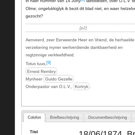
in haer nummer van 14 Juny
laetstleden, over O.L.V. t
Olme; ongelukkiglyk ik bezit dit blad niet, en waer hetzelv
gezocht?
p2
Aenveerd, zeer Eerweerde Heer en Vriend, de herhaelde
verzekering myner werlverdiende dankbaerheid en
regtzinnige verkleefdheid.
[9]
Totus tuus,
Ernest Rembry
Mynheer
Guido Gezelle
Onderpastor van O.L.V.,
Kortryk
.
Colofon
Briefbeschrijving
Documentbeschrijving
18/06/1874, B
Titel