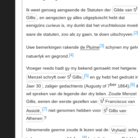
t
Ik weet genoeg aengaende de Statuten der
Gilde van S
Gillis
, en aengezien gy alles uitgepluischt hebt dat
eenigzins curieus is, my dunkt dat het vruchtelooze moei
[2
ware de statuten, zoo als zy gaen, te doen uitschryven.
[3]
Uwe bemerkingen rakende
de Pluime
schynen my geh
[4]
natuerlyk en gegrond.
Vroeger reeds hadt gy my bekend gemaekt met hetgene
t
[5]
Menzel schryft over S
Gillis
,
en gy hebt het gedrukt i
ber
[6]
Jaer 30
, zaliger gedachtenis (Augusty of 7
1864);
i
wil spreken van de legende der dry lelien. Zoude Menzel
t
Gillis, eenen der eerste gezellen van
S
Franciscus van
t
[7]
Assizië,
niet genomen hebben voor
S
Gillis van
Athenen
?
Uitnemende geerne zoude ik lezen wat de
Vryheid
schry
[8]