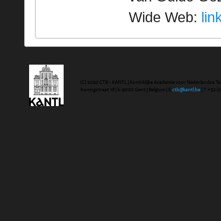
Wide Web:
lin
(C) 2020 CTB - KANTL | Koninklijke Academie voor Nederlandse Ta
Koningstraat 18 | b-9000 Gent | Belgium | E
ctb@kantl.be
| T +32 (0