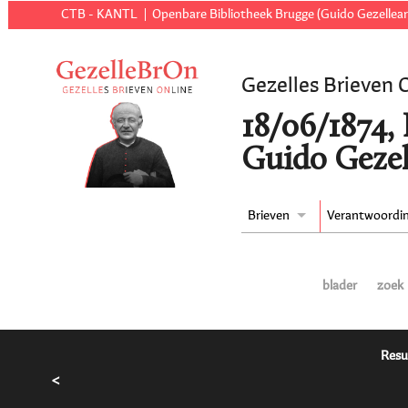
CTB - KANTL
Openbare Bibliotheek Brugge (Guido Gezellear
Gezelles Brieven 
18/06/1874,
Guido Gezel
Brieven
Verantwoordi
blader
zoek
Resu
<