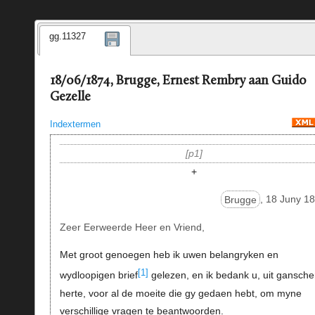
gg.11327
18/06/1874, Brugge, Ernest Rembry aan Guido
Gezelle
Indextermen
p1
+
Brugge
, 18 Juny 1
Zeer Eerweerde Heer en Vriend,
Met groot genoegen heb ik uwen belangryken en
[1]
wydloopigen brief
gelezen, en ik bedank u, uit gansche
herte, voor al de moeite die gy gedaen hebt, om myne
verschillige vragen te beantwoorden.