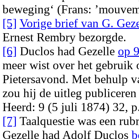
beweging‘ (Frans: ’mouvem
[5]
Vorige brief van G. Gez
Ernest Rembry bezorgde.
[6]
Duclos had Gezelle
op 9
meer wist over het gebruik 
Pietersavond. Met behulp 
zou hij de uitleg publicere
Heerd: 9 (5 juli 1874) 32, 
[7]
Taalquestie was een rub
Gezelle had Adolf Duclos
b