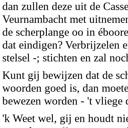
dan zullen deze uit de Cass
Veurnambacht met uitnemen
de
scherplange
oo
in
éb
oor
dat eindigen? Verbrijzelen 
stelsel -; stichten en zal no
Kunt gij bewijzen dat de
sc
woorden goed is, dan moete
bewezen worden - 't vliege d
'k Weet wel, gij en houdt ni