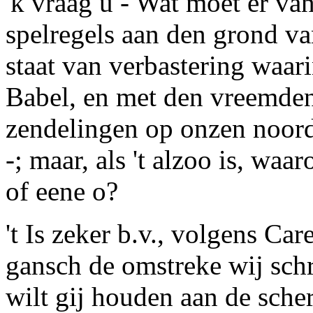
'k vraag u - Wat moet er va
spelregels aan den grond va
staat van verbastering waari
Babel, en met den vreemden
zendelingen op onzen noord
-; maar, als 't alzoo is, w
of eene
o
?
't Is zeker b.v., volgens
Care
gansch de omstreke
wij sch
wilt gij houden aan de
sche