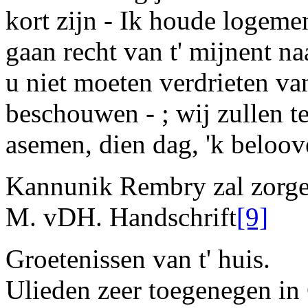
kort zijn - Ik houde logeme
gaan recht van t' mijnent n
u niet moeten verdrieten va
beschouwen - ; wij zullen t
asemen, dien dag, 'k beloove
Kannunik
Rembry zal zorge
M. vDH
.
Handschrift
[9]
Groetenissen van t' huis.
Ulieden
zeer toegenegen in