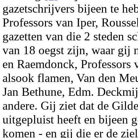
gazetschrijvers bijeen te h
Professors van
Iper
,
Rousse
gazetten van die 2 steden sc
van 18 oegst zijn, waar gij 
en
Raemdonck
, Professors
alsook
flamen
,
Van den Me
Jan Bethune
,
Edm. Deckmi
andere. Gij ziet dat de Gil
uitgepluist heeft en bijeen 
komen - en gij die er de ziel