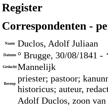
Register
Correspondenten - p
Duclos, Adolf Juliaan
Naam
° Brugge, 30/08/1841 -
Datums
Mannelijk
Geslacht
priester; pastoor; kanun
Beroep
historicus; auteur, reda
Adolf Duclos, zoon van 