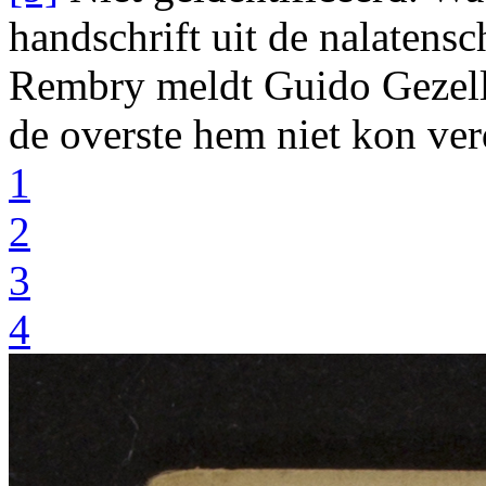
handschrift uit de nalatens
Rembry meldt Guido Gezel
de overste hem niet kon ver
1
2
3
4