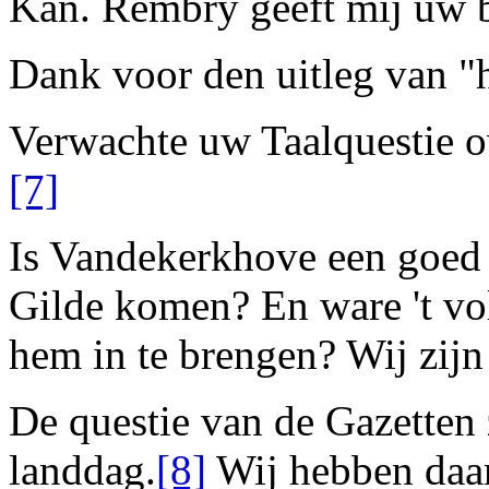
Kan.
Rembry
geeft mij uw b
Dank voor den uitleg van "
Verwachte uw
Taalquestie
o
[7]
Is
Vandekerkhove
een goed 
Gilde
komen? En ware 't vo
hem in te brengen? Wij zijn
De questie van de Gazetten
landdag.
[8]
Wij hebben daa