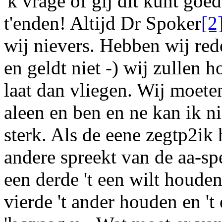
'k vrage of gij dit kunt goed
t'enden! Altijd D
r
Spoker
[2
wij nievers. Hebben wij red
en geldt niet -) wij zullen 
laat dan vliegen. Wij moet
aleen en ben en ne kan ik ni
sterk. Als de eene zegt
p2
ik
andere spreekt van de
aa
-sp
een derde 't een wilt houden
vierde 't ander houden en 't