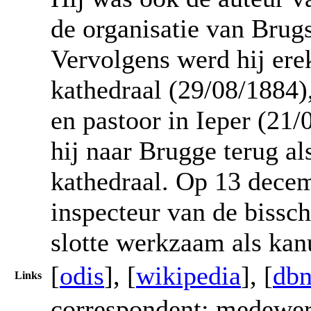
de organisatie van Brugs
Vervolgens werd hij er
kathedraal (29/08/1884),
en pastoor in Ieper (21
hij naar Brugge terug a
kathedraal. Op 13 dece
inspecteur van de bissch
slotte werkzaam als kan
[
odis
], [
wikipedia
], [
dbn
Links
correspondent; medewer