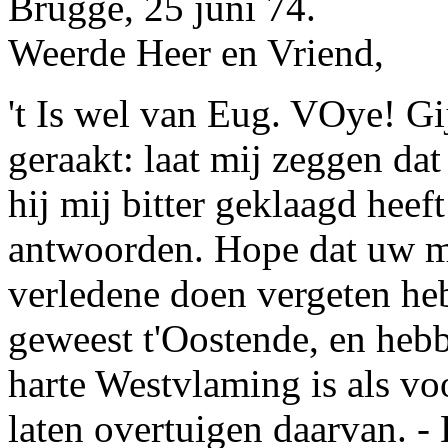
Brugge
, 25 juni 74.
Weerde Heer en Vriend,
't Is wel van
Eug. VOye
! Gi
geraakt: laat mij zeggen dat
hij mij bitter geklaagd hee
antwoorden. Hope dat uw m
verledene doen vergeten he
geweest t'
Oostende
, en heb
harte
Westvlaming
is als vo
laten overtuigen daarvan. 