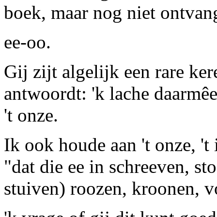
boek
, maar nog niet ontvang
ee-oo
.
Gij zijt algelijk een rare ker
antwoordt: 'k lache daarmêe, 
't onze.
Ik ook houde aan 't onze, 't
"dat die
ee
in
schreeven
,
st
stuiven) r
oo
zen, kr
oo
nen, v