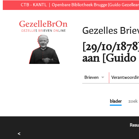
CTB - KANTL
Openbare Bibliotheek Brugge (Guido Gezellear
Gezelles Brie
[29/10/1878
aan [Guido 
Brieven
Verantwoordi
blader
zoek
Resu
<