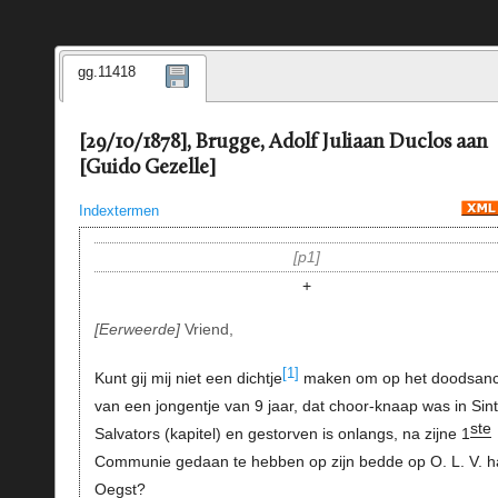
gg.11418
[29/10/1878], Brugge, Adolf Juliaan Duclos aan
[Guido Gezelle]
Indextermen
p1
+
Eerweerde
Vriend,
[1]
Kunt gij mij niet een dichtje
maken om op het doodsanc
van een jongentje van 9 jaar, dat choor-knaap was in Sint
ste
Salvators (kapitel) en gestorven is onlangs, na zijne 1
Communie gedaan te hebben op zijn bedde op O. L. V. ha
Oegst?