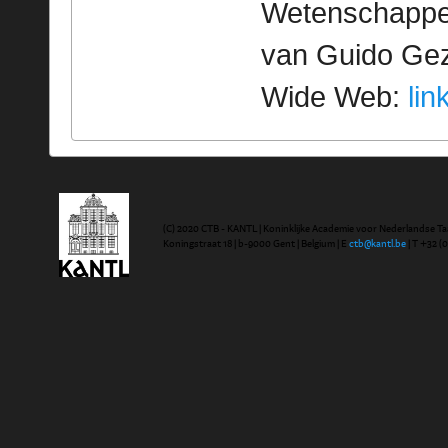
Wetenschappeli
van Guido Geze
Wide Web:
lin
(C) 2020 CTB - KANTL | Koninklijke Academie voor Nederlandse Ta
Koningstraat 18 | b-9000 Gent | Belgium | E
ctb@kantl.be
| T +32 (0