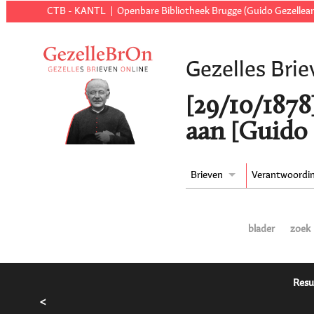
CTB - KANTL
Openbare Bibliotheek Brugge (Guido Gezellear
Gezelles Brie
[29/10/1878
aan [Guido 
Brieven
Verantwoordi
blader
zoek
Resu
<