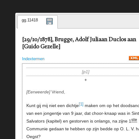
gg.11418
[29/10/1878], Brugge, Adolf Juliaan Duclos aan
[Guido Gezelle]
Indextermen
p1
+
Eerweerde
Vriend,
[1]
Kunt gij mij niet een dichtje
maken om op het doodsanc
van een jongentje van 9 jaar, dat choor-knaap was in Sint
ste
Salvators (kapitel) en gestorven is onlangs, na zijne 1
Communie gedaan te hebben op zijn bedde op O. L. V. ha
Oegst?