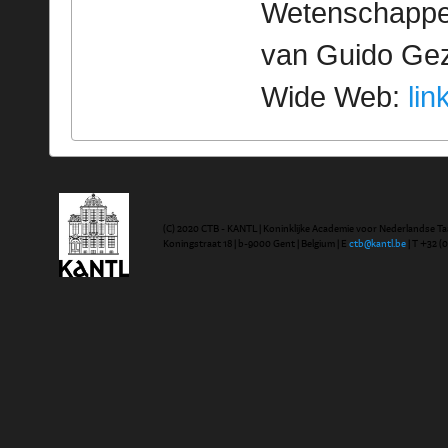
Wetenschappeli
van Guido Geze
Wide Web:
lin
(C) 2020 CTB - KANTL | Koninklijke Academie voor Nederlandse Ta
Koningstraat 18 | b-9000 Gent | Belgium | E
ctb@kantl.be
| T +32 (0