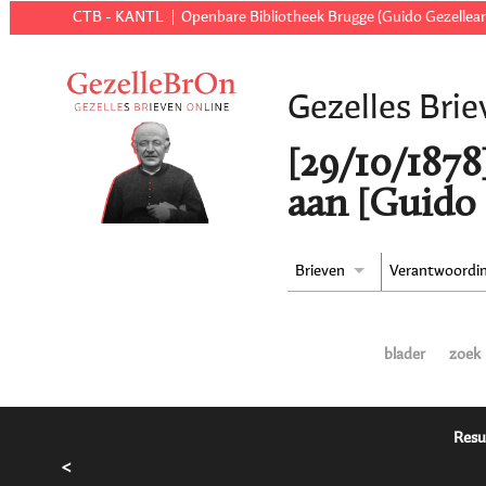
CTB - KANTL
Openbare Bibliotheek Brugge (Guido Gezellear
Gezelles Brie
[29/10/1878
aan [Guido 
Brieven
Verantwoordi
blader
zoek
Resu
<