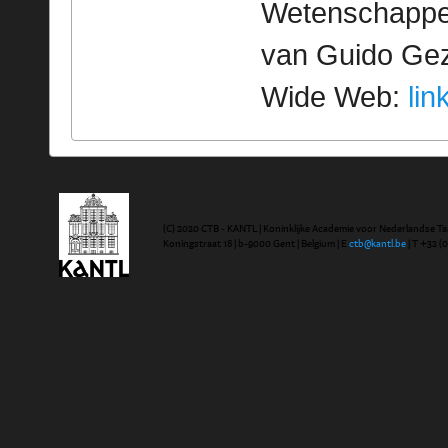
Wetenschappeli
van Guido Geze
Wide Web:
lin
(C) 2020 CTB - KANTL | Koninklijke Academie voor Nederlandse Ta
Koningstraat 18 | b-9000 Gent | Belgium | E
ctb@kantl.be
| T +32 (0