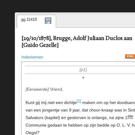
gg.11418
[29/10/1878], Brugge, Adolf Juliaan Duclos aan
[Guido Gezelle]
Indextermen
p1
+
Eerweerde
Vriend,
[1]
Kunt gij mij niet een dichtje
maken om op het doodsanc
van een jongentje van 9 jaar, dat choor-knaap was in Sint
ste
Salvators (kapitel) en gestorven is onlangs, na zijne 1
Communie gedaan te hebben op zijn bedde op O. L. V. ha
Oegst?