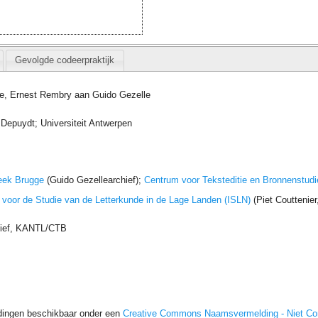
Gevolgde codeerpraktijk
e, Ernest Rembry aan Guido Gezelle
 Depuydt; Universiteit Antwerpen
eek Brugge
(Guido Gezellearchief);
Centrum voor Teksteditie en Bronnenstudi
t voor de Studie van de Letterkunde in de Lage Landen (ISLN)
(Piet Couttenie
hief, KANTL/CTB
dingen beschikbaar onder een
Creative Commons Naamsvermelding - Niet C