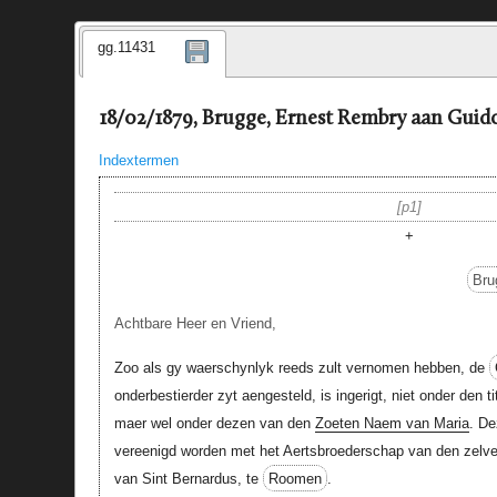
gg.11431
18/02/1879, Brugge, Ernest Rembry aan Guido
Indextermen
p1
+
Bru
Achtbare Heer en Vriend,
Zoo als gy waerschynlyk reeds zult vernomen hebben, de
onderbestierder zyt aengesteld, is ingerigt, niet onder den t
maer wel onder dezen van den
Zoeten Naem van Maria
. De
vereenigd worden met het Aertsbroederschap van den zelv
van Sint Bernardus, te
Roomen
.