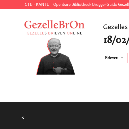
CTB - KANTL
Openbare Bibliotheek Brugge (Guido Gezell
Gezelles
18/02
Brieven
<