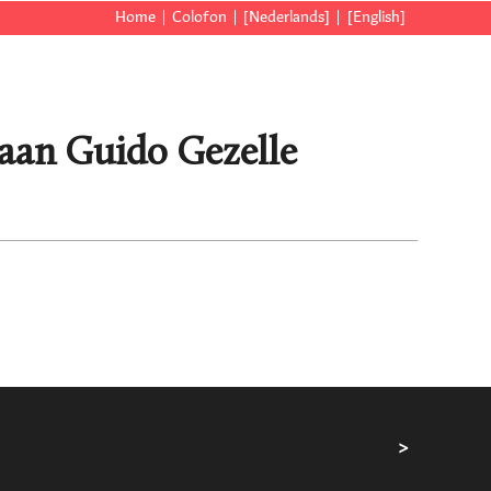
Home
Colofon
[Nederlands]
[English]
 aan Guido Gezelle
>