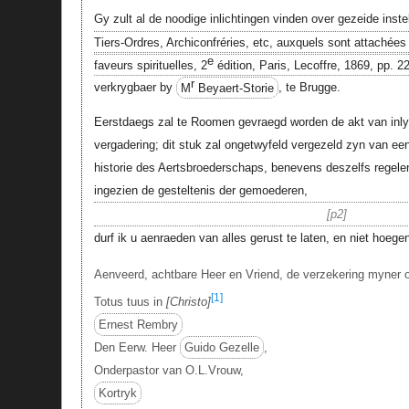
Gy zult al de noodige inlichtingen vinden over gezeide inste
Tiers-Ordres, Archiconfréries, etc, auxquels sont attachées
e
faveurs spirituelles, 2
édition, Paris, Lecoffre, 1869, pp. 22
r
verkrygbaer by
M
Beyaert-Storie
, te Brugge.
Eerstdaegs zal te Roomen gevraegd worden de akt van inly
vergadering; dit stuk zal ongetwyfeld vergezeld zyn van e
historie des Aertsbroederschaps, benevens deszelfs regelen
ingezien de gesteltenis der gemoederen,
p2
durf ik u aenraeden van alles gerust te laten, en niet hoeg
Aenveerd, achtbare Heer en Vriend, de verzekering myner 
[1]
Totus tuus in
Christo
Ernest Rembry
Den Eerw. Heer
Guido Gezelle
,
Onderpastor van O.L.Vrouw,
Kortryk