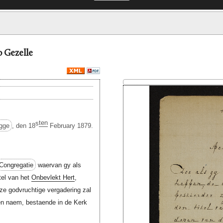
 Gezelle
s
ten
gge
, den 18
February 1879.
Congregatie
waervan gy als
itel van het
Onbevlekt Hert
,
ze godvruchtige vergadering zal
en naem, bestaende in de Kerk