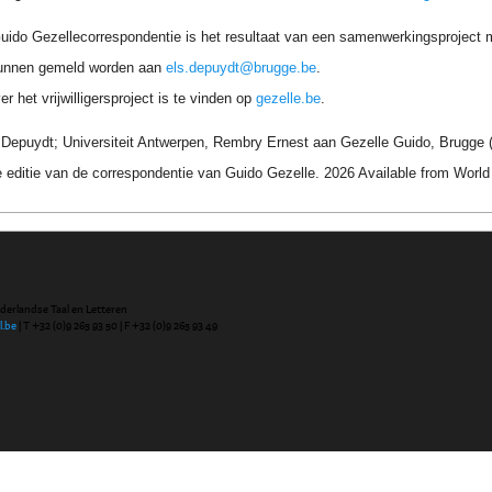
uido Gezellecorrespondentie is het resultaat van een samenwerkingsproject me
unnen gemeld worden aan
els.depuydt@brugge.be
.
r het vrijwilligersproject is te vinden op
gezelle.be
.
 Depuydt; Universiteit Antwerpen, Rembry Ernest aan Gezelle Guido, Brugge (
 editie van de correspondentie van Guido Gezelle. 2026 Available from Wor
ederlandse Taal en Letteren
l.be
| T +32 (0)9 265 93 50 | F +32 (0)9 265 93 49