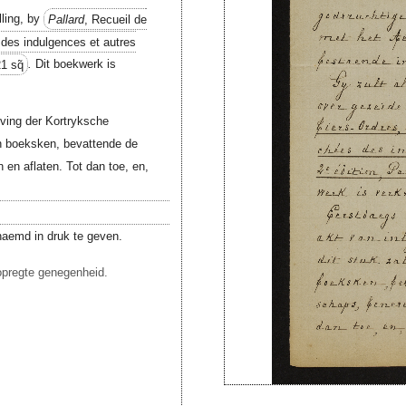
lling, by
Pallard
, Recueil de
 des indulgences et autres
1 sq̃
.
Dit boekwerk is
ving der Kortryksche
en boeksken, bevattende de
 en aflaten. Tot dan toe, en,
enaemd in druk te geven.
opregte genegenheid.