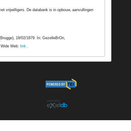
t vrijwilligers. De databank is in opbouw, aanvullingen
Brugge), 18/02/1879. In: GezelleBrOn,
ld Wide Web:
link
.