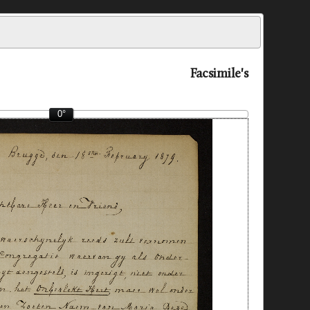
Facsimile's
0°