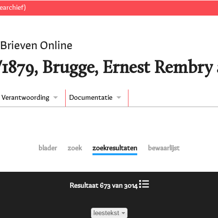
earchief)
 Brieven Online
/1879, Brugge, Ernest Rembry
Verantwoording
Documentatie
blader
zoek
zoekresultaten
bewaarlijst
Resultaat 673 van 3014
leestekst