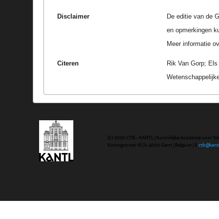
Disclaimer
De editie van de G
en opmerkingen k
Meer informatie ove
Citeren
Rik Van Gorp; Els
Wetenschappelijke
(C) 2020 CTB - KANTL | Koninklijke Academie voor N
Koningstraat 18 | b-9000 Gent | Belgium | E
ctb@kant