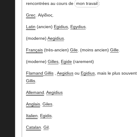
rencontrées au cours de
mon travail
:
Grec
. Αἰγίδιος.
Latin
(ancien)
Egidius
,
Egydius
.
(moderne)
Aegidius
.
Français
(très-ancien)
Gile
. (moins ancien)
Gille
.
(moderne)
Gilles
,
Egide
(rarement)
Flamand
Gillis
,
Aegidius
ou
Egidius
, mais le plus souvent
Gillis
.
Allemand
.
Aegidius
Anglais
.
Giles
.
Italien
.
Egidis
.
Catalan
.
Gil
.