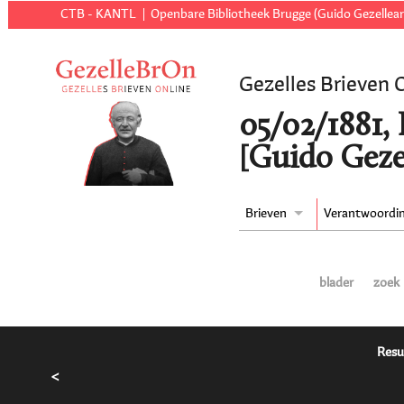
CTB - KANTL
Openbare Bibliotheek Brugge (Guido Gezellear
Gezelles Brieven 
05/02/1881,
[Guido Geze
Brieven
Verantwoordi
blader
zoek
Resu
<