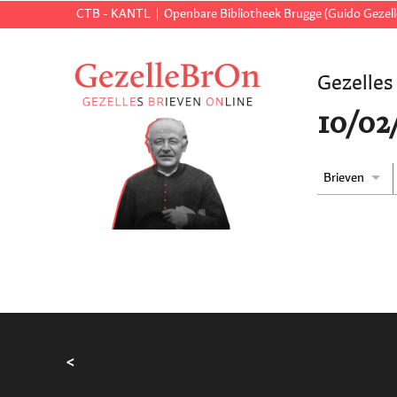
CTB - KANTL
Openbare Bibliotheek Brugge (Guido Gezell
Gezelles
10/02
Brieven
<