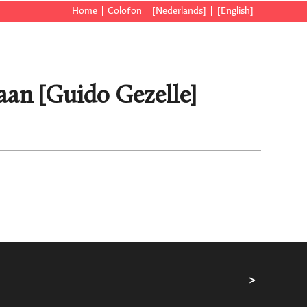
Home
Colofon
[Nederlands]
[English]
aan [Guido Gezelle]
>