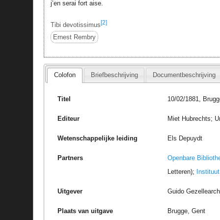
j’en serai fort aise.
[2]
Tibi devotissimus
Ernest Rembry
Colofon
Briefbeschrijving
Documentbeschrijving
Titel
10/02/1881, Brugg
Editeur
Miet Hubrechts; Un
Wetenschappelijke leiding
Els Depuydt
Partners
Openbare Biblioth
Letteren);
Instituu
Uitgever
Guido Gezellearc
Plaats van uitgave
Brugge, Gent