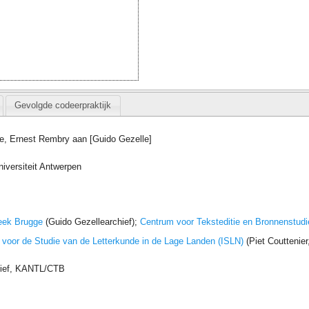
Gevolgde codeerpraktijk
e, Ernest Rembry aan [Guido Gezelle]
iversiteit Antwerpen
eek Brugge
(Guido Gezellearchief);
Centrum voor Teksteditie en Bronnenstudi
t voor de Studie van de Letterkunde in de Lage Landen (ISLN)
(Piet Couttenie
hief, KANTL/CTB