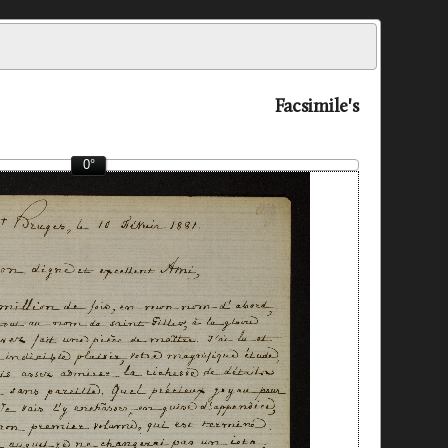
Facsimile's
0°