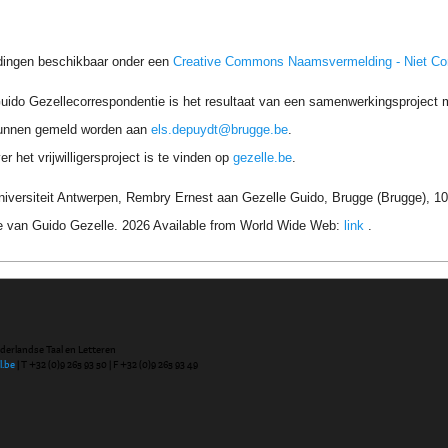
dingen beschikbaar onder een
Creative Commons Naamsvermelding - Niet C
uido Gezellecorrespondentie is het resultaat van een samenwerkingsproject me
unnen gemeld worden aan
els.depuydt@brugge.be
.
r het vrijwilligersproject is te vinden op
gezelle.be
.
niversiteit Antwerpen, Rembry Ernest aan Gezelle Guido, Brugge (Brugge), 10
e van Guido Gezelle. 2026 Available from World Wide Web:
link
.
ederlandse Taal en Letteren
l.be
| T +32 (0)9 265 93 50 | F +32 (0)9 265 93 49