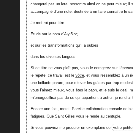
changerai pas un iota, ressortira ainsi on ne peut mieux; il s
accompagné d’une note, destinée à en faire connaître le sa
Je mettrai pour titre:
Etude sur le nom d’Αιγιδιος
et sur les transformations qu’il a subies
dans les diverses langues.
Si ce titre ne vous plaît pas, vous le corrigerez sur l’épreu
le répète, ce travail est le
vôtre
, et vous ressemblez à un ric
une brillante parure, pour relever les grâces par trop modes
vous l’aimez mieux, vous êtes le paon, et je suis le geai; m
m’enorgueillirai pas de ce qui appartient à autrui, je rendra
Encore une fois, merci! Pareille collaboration console de bi
fatigues. Que Saint Gilles vous le rende au centuple.
Si vous pouviez me procurer un exemplaire de
votre petit