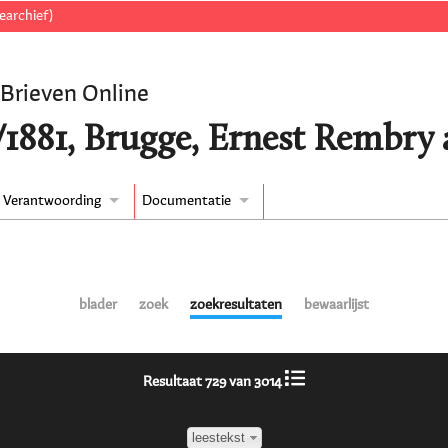
earchief)
 Brieven Online
/1881, Brugge, Ernest Rembry 
Verantwoording
Documentatie
blader
zoek
zoekresultaten
bewaarlijst
Resultaat 729 van 3014
leestekst