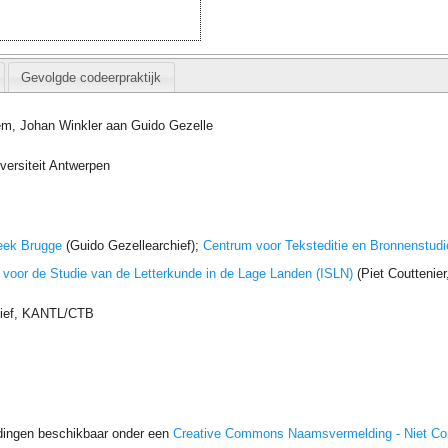
Gevolgde codeerpraktijk
em, Johan Winkler aan Guido Gezelle
versiteit Antwerpen
eek Brugge
(Guido Gezellearchief);
Centrum voor Teksteditie en Bronnenstudi
t voor de Studie van de Letterkunde in de Lage Landen (ISLN)
(Piet Couttenie
hief, KANTL/CTB
dingen beschikbaar onder een
Creative Commons Naamsvermelding - Niet C