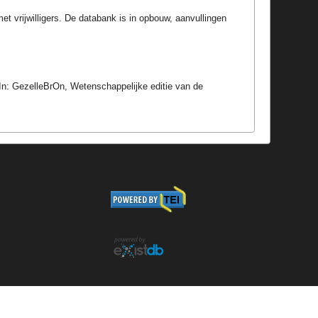
t vrijwilligers. De databank is in opbouw, aanvullingen
In: GezelleBrOn, Wetenschappelijke editie van de