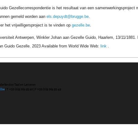
uido Gezellecorrespondentie is het resultaat van een samenwerkingsproject me
unnen gemeld worden aan
els.depuydt@brugge.be
.
r het vrijwilligersproject is te vinden op
gezelle.be
.
versiteit Antwerpen, Winkler Johan aan Gezelle Guido, Haarlem, 13/11/1881. 
an Guido Gezelle. 2023 Available from World Wide Web:
link
.
ederlandse Taal en Letteren
l.be
| T +32 (0)9 265 93 50 | F +32 (0)9 265 93 49