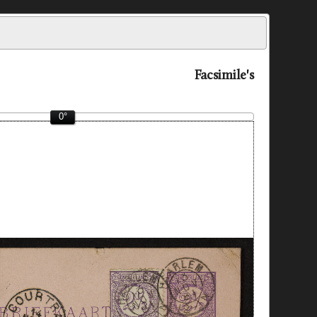
Facsimile's
0°