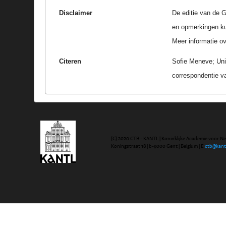
Disclaimer
De editie van de G
en opmerkingen k
Meer informatie ove
Citeren
Sofie Meneve; Uni
correspondentie v
(C) 2020 CTB - KANTL | Koninklijke Academie voor N
Koningstraat 18 | b-9000 Gent | Belgium | E
ctb@kant