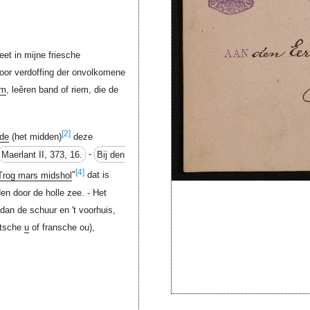
et in mijne friesche
oor verdoffing der onvolkomene
em
, leêren band of riem, die de
[2]
de
(het midden)
deze
Maerlant II, 373, 16.
-
Bij den
[4]
Trog mars midshol
"
dat is
en door de holle zee. - Het
 dan de schuur en 't voorhuis,
itsche
u
of fransche ou),