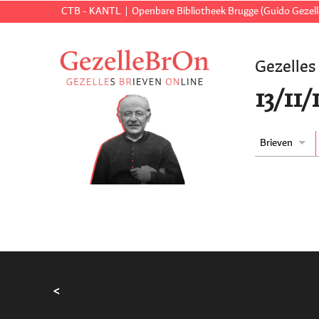
CTB - KANTL
Openbare Bibliotheek Brugge (Guido Gezell
Gezelles
13/11
Brieven
<