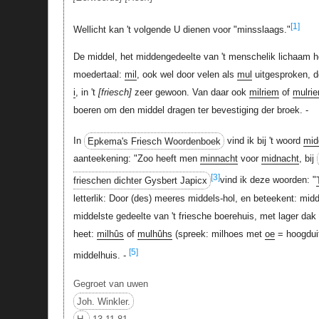
[1]
Wellicht kan 't volgende U dienen voor "minsslaags."
De middel, het middengedeelte van 't menschelik lichaam he
moedertaal:
mil
, ook wel door velen als
mul
uitgesproken, d
i
, in 't
friesch
zeer gewoon. Van daar ook
milriem
of
mulri
boeren om den middel dragen ter bevestiging der broek. -
In
Epkema's Friesch Woordenboek
vind ik bij 't woord
mid
aanteekening: "Zoo heeft men
minnacht
voor
midnacht
, bij
[3]
frieschen dichter Gysbert Japicx
vind ik deze woorden: "
letterlik: Door (des) meeres middels-hol, en beteekent: midd
middelste gedeelte van 't friesche boerehuis, met lager dak
heet:
milhûs
of
mulhûhs
(spreek: milhoes met
oe
= hoogdu
[5]
middelhuis. -
Gegroet van uwen
Joh. Winkler.