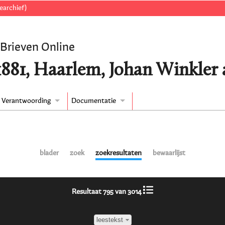
earchief)
 Brieven Online
/1881, Haarlem, Johan Winkler
Verantwoording
Documentatie
blader
zoek
zoekresultaten
bewaarlijst
Resultaat 795 van 3014
leestekst