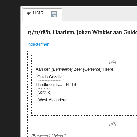
gg.11515
13/11/1881, Haarlem, Johan Winkler aan Guid
Indextermen
p1
Aan den
Eerweerde
Zeer
Geleerde
Heere
Guido Gezelle
.
Handboogstraat. N° 19
Kortrijk
.
- West-Vlaanderen.
p2
Eerweerde
Heer!