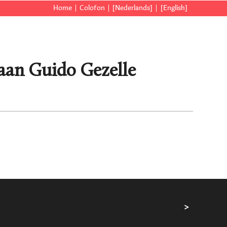
Home
Colofon
[Nederlands]
[English]
 aan Guido Gezelle
>