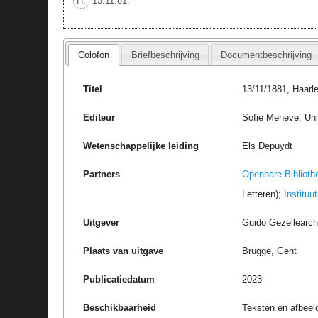
H.
13.11.81. -
Colofon
Briefbeschrijving
Documentbeschrijving
Titel
13/11/1881, Haarl
Editeur
Sofie Meneve; Uni
Wetenschappelijke leiding
Els Depuydt
Partners
Openbare Biblioth
Letteren);
Instituu
Uitgever
Guido Gezellearc
Plaats van uitgave
Brugge, Gent
Publicatiedatum
2023
Beschikbaarheid
Teksten en afbeel