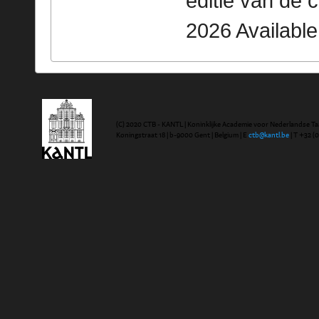
editie van de 
2026 Availabl
(C) 2020 CTB - KANTL | Koninklijke Academie voor Nederlandse Ta
Koningstraat 18 | b-9000 Gent | Belgium | E
ctb@kantl.be
| T +32 (0