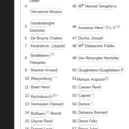
Leden
e
4
45
W
Heursel Seraphin
e
Vervaecke Alouise
Vandenberghe
[3]
5
46
Anseeuw Henri
O.L.V.
Stanislas
6
De Bruyne Charles
47
Duclos Joseph
e
7
Keukelinck, Léopold
48
W
Debaecker Fidèle
[4]
Beddeleem
8
49
Van Renynghe Henriette
Théophile
9
Maerten Amand
50
Quaghebeur-Quaghebeur P.
[5]
10
Waeyenburg
“ “
51
Marquis Auguste
11
Baert Henri
52
Caenen René
[6]
12
53
Capoen “
Ryckebusch
“
13
Vermeulen Clément
54
Dumon “
[7]
14
55
Dehaeze Bernard
Roffiaen
Benoit
15
Ghysel René
56
Deroo Félix
16
Dupont Louis
57
Provo Jules