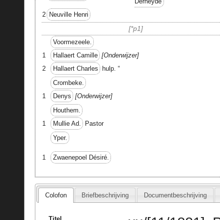
Derheyde
2
Neuville Henri
*p1
Voormezeele.
1
Hallaert Camille
Onderwijzer
2
Hallaert Charles
hulp. “
Crombeke.
1
Denys
Onderwijzer
Houthem.
1
Mullie Ad.
Pastor
Yper.
Zwaenepoel Désiré.
1
Colofon
Briefbeschrijving
Documentbeschrijving
Titel