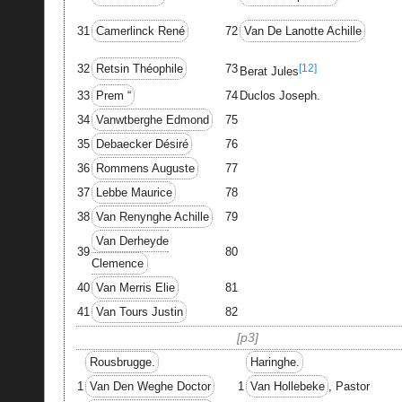
Van De Lanotte Achille
31
Camerlinck René
72
[12]
32
Retsin Théophile
73
Berat Jules
33
Prem “
74
Duclos Joseph.
34
Vanwtberghe Edmond
75
35
Debaecker Désiré
76
36
Rommens Auguste
77
37
Lebbe Maurice
78
38
Van Renynghe Achille
79
Van Derheyde
39
80
Clemence
40
Van Merris Elie
81
41
Van Tours Justin
82
p3
Rousbrugge.
Haringhe.
1
Van Den Weghe Doctor
1
Van Hollebeke
, Pastor