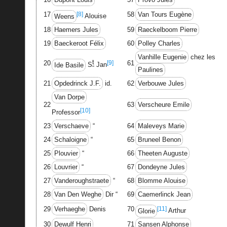
[8]
17
58
Van Tours Eugène
Weens
Alouise
18
Haemers Jules
59
Raeckelboom Pierre
19
Baeckeroot Félix
60
Polley Charles
Vanhille Eugenie
chez les
t
[9]
20
61
Ide Basile
S
Jan
Paulines
21
Opdedrinck J.F.
id.
62
Verbouwe Jules
Van Dorpe
22
63
Verscheure Emile
[10]
Professor
23
Verschaeve
“
64
Maleveys Marie
24
Schaloigne
“
65
Bruneel Benon
25
Plouvier
“
66
Theeten Auguste
26
Louvrier
“
67
Dondeyne Jules
27
Vanderoughstraete
“
68
Blomme Alouise
28
Van Den Weghe
Dir “
69
Caemerlinck Jean
[11]
29
Verhaeghe
Denis
70
Glorie
Arthur
30
Dewulf Henri
71
Sansen Alphonse