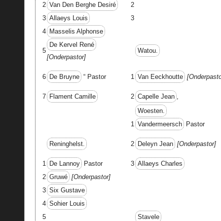
2
Van Den Berghe Desiré
2
3
Allaeys Louis
3
4
Masselis Alphonse
De Kervel René
5
Watou.
Onderpastor
Van Eeckhoutte
Onderpasto
6
De Bruyne
“ Pastor
1
7
Flament Camille
2
Capelle Jean
,
Woesten.
1
Vandermeersch
Pastor
Deleyn Jean
Onderpastor
Reninghelst.
2
1
De Lannoy
Pastor
3
Allaeys Charles
2
Gruwé
Onderpastor
3
Six Gustave
4
Sohier Louis
5
Stavele