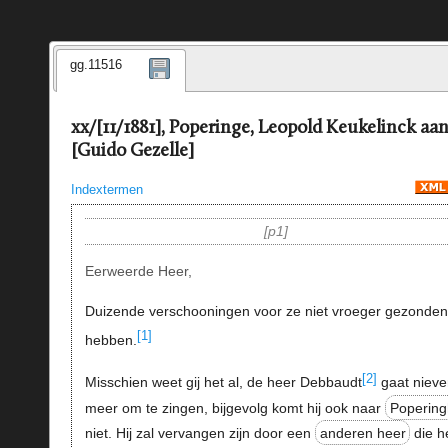
gg.11516
xx/[11/1881], Poperinge, Leopold Keukelinck aa
[Guido Gezelle]
Indextermen
p1
Eerweerde Heer,
Duizende verschooningen voor ze niet vroeger gezonden
[1]
hebben.
[2]
Misschien weet gij het al, de heer Debbaudt
gaat nieve
meer om te zingen, bijgevolg komt hij ook naar
Popering
niet. Hij zal vervangen zijn door een
anderen heer
die h