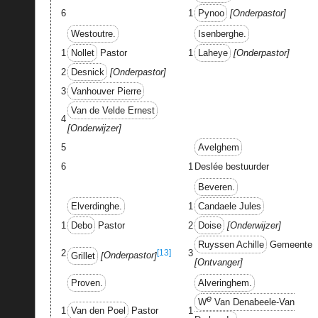
6
1
Pynoo
Onderpastor
Westoutre.
Isenberghe.
1
Nollet
Pastor
1
Laheye
Onderpastor
2
Desnick
Onderpastor
3
Vanhouver Pierre
Van de Velde Ernest
4
Onderwijzer
5
Avelghem
6
1
Deslée bestuurder
Beveren.
Elverdinghe.
1
Candaele Jules
1
Debo
Pastor
2
Doise
Onderwijzer
Ruyssen Achille
Gemeente
[13]
2
3
Grillet
Onderpastor
Ontvanger
Proven.
Alveringhem.
e
W
Van Denabeele-Van
1
Van den Poel
Pastor
1