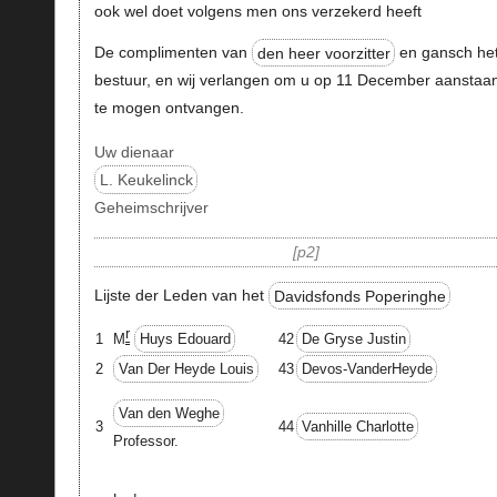
ook wel doet volgens men ons verzekerd heeft
De complimenten van
den heer voorzitter
en gansch he
bestuur, en wij verlangen om u op 11 December aanstaa
te mogen ontvangen.
Uw dienaar
L. Keukelinck
Geheimschrijver
p2
Lijste der Leden van het
Davidsfonds Poperinghe
r
1
M
Huys Edouard
42
De Gryse Justin
2
Van Der Heyde Louis
43
Devos-VanderHeyde
Van den Weghe
3
44
Vanhille Charlotte
Professor.