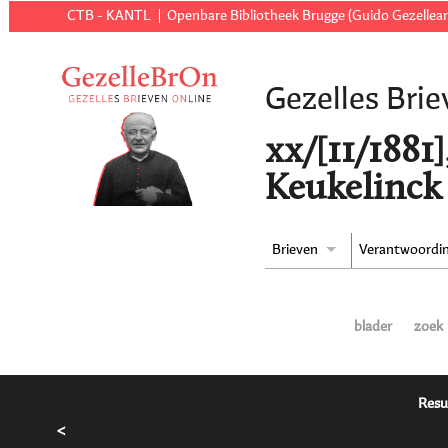
CTB - KANTL
Openbare Bibliotheek Brugge (Guido Gezellear
Gezelles Brie
xx/[11/1881
Keukelinck 
Brieven
Verantwoordi
blader
zoek
Resu
<