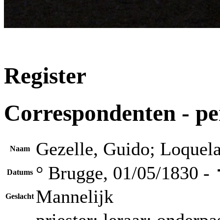
Register
Correspondenten - p
Gezelle, Guido; Loquel
Naam
° Brugge, 01/05/1830 -
Datums
Mannelijk
Geslacht
priester; leraar; onderpa