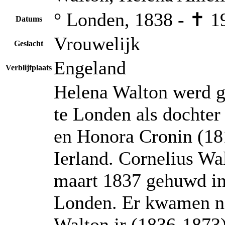
° Londen, 1838 - ✝ 1
Datums
Vrouwelijk
Geslacht
Engeland
Verblijfplaats
Helena Walton werd g
te Londen als dochter
en Honora Cronin (18
Ierland. Cornelius Wa
maart 1837 gehuwd in 
Londen. Er kwamen no
Walton jr (1836-1873