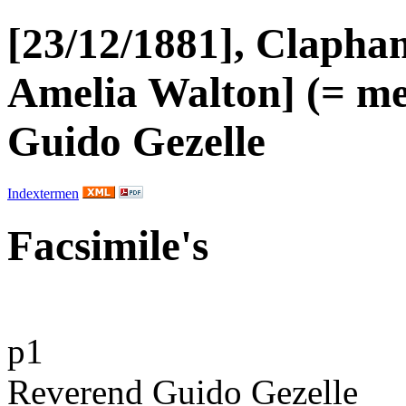
[23/12/1881], Clapha
Amelia Walton] (= m
Guido Gezelle
Indextermen
Facsimile's
p1
Reverend
Guido Gezelle