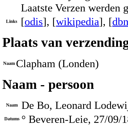
Laatste Verzen werden g
[
odis
], [
wikipedia
], [
dbn
Links
Plaats van verzendin
Clapham (Londen)
Naam
Naam - persoon
De Bo, Leonard Lodewij
Naam
° Beveren-Leie, 27/09/
Datums