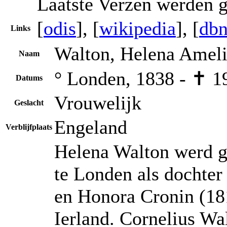
Laatste Verzen werden g
[
odis
], [
wikipedia
], [
dbn
Links
Walton, Helena Ameli
Naam
° Londen, 1838 - ✝ 1
Datums
Vrouwelijk
Geslacht
Engeland
Verblijfplaats
Helena Walton werd g
te Londen als dochter
en Honora Cronin (18
Ierland. Cornelius Wa