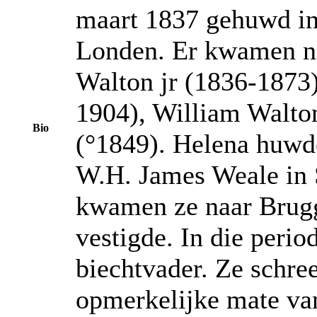
maart 1837 gehuwd in 
Londen. Er kwamen no
Walton jr (1836-1873
1904), William Walto
Bio
(°1849). Helena huwd
W.H. James Weale in St
kwamen ze naar Brugge
vestigde. In die perio
biechtvader. Ze schre
opmerkelijke mate van 