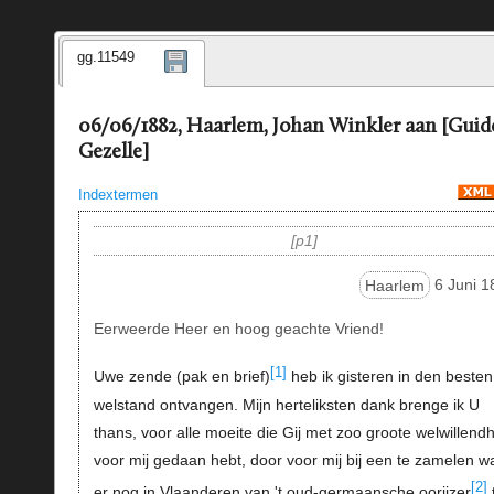
gg.11549
06/06/1882, Haarlem, Johan Winkler aan [Guid
Gezelle]
Indextermen
p1
Haarlem
6 Juni 1
Eerweerde Heer en hoog geachte Vriend!
[1]
Uwe zende (pak en brief)
heb ik gisteren in den besten
welstand ontvangen. Mijn herteliksten dank brenge ik U
thans, voor alle moeite die Gij met zoo groote welwillend
voor mij gedaan hebt, door voor mij bij een te zamelen w
[2]
er nog in Vlaanderen van 't oud-germaansche oorijzer