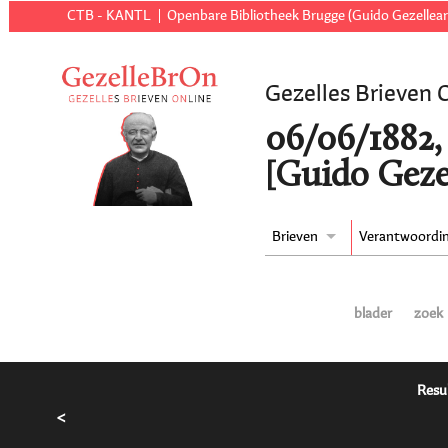
CTB - KANTL
Openbare Bibliotheek Brugge (Guido Gezellear
Gezelles Brieven 
06/06/1882,
[Guido Geze
Brieven
Verantwoordi
blader
zoek
Resu
<