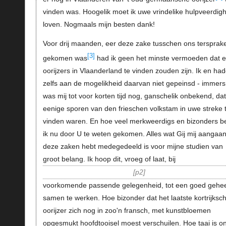
vinden was. Hoogelik moet ik uwe vrindelike hulpveerdig
loven. Nogmaals mijn besten dank!
Voor drij maanden, eer deze zake tusschen ons tersprak
[3]
gekomen was
had ik geen het minste vermoeden dat e
oorijzers in Vlaanderland te vinden zouden zijn. Ik en ha
zelfs aan de mogelikheid daarvan niet gepeinsd - immers
was mij tot voor korten tijd nog, ganschelik onbekend, dat
eenige sporen van den frieschen volkstam in uwe streke 
vinden waren. En hoe veel merkweerdigs en bizonders b
ik nu door U te weten gekomen. Alles wat Gij mij aangaa
deze zaken hebt medegedeeld is voor mijne studien van
groot belang. Ik hoop dit, vroeg of laat, bij
p2
voorkomende passende gelegenheid, tot een goed gehee
samen te werken. Hoe bizonder dat het laatste kortrijksc
oorijzer zich nog in zoo'n fransch, met kunstbloemen
opgesmukt hoofdtooisel moest verschuilen. Hoe taai is o