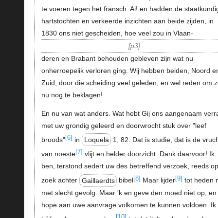
te voeren tegen het fransch. Ai! en hadden de staatkundi
hartstochten en verkeerde inzichten aan beide zijden, in
1830 ons niet gescheiden, hoe veel zou in Vlaan-
p3
deren en Brabant behouden gebleven zijn wat nu
onherroepelik verloren ging. Wij hebben beiden, Noord e
Zuid, door die scheiding veel geleden, en wel reden om 
nu nog te beklagen!
En nu van wat anders. Wat hebt Gij ons aangenaam verr
met uw grondig geleerd en doorwrocht stuk over "leef
[6]
broods"
in
Loquela
1, 82. Dat is studie, dat is de vruc
[7]
van noeste
vlijt en helder doorzicht. Dank daarvoor! Ik
ben, terstond sedert uw des betreffend verzoek, reeds o
[8]
[9]
zoek achter
Gaillaerdts
bibel
Maar lijder
tot heden 
met slecht gevolg. Maar 'k en geve den moed niet op, en
hope aan uwe aanvrage volkomen te kunnen voldoen. Ik
[10]