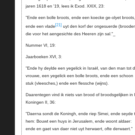
jaren 1618 en '19, lees ik Exod. XXIX, 23:
"Ende een bolle broots, ende een koecke ge-olyet broots
[21]
ende een vlade
uyt den korf der ongesuerde (brooden
die voor het aengesichte des Heeren zijn sal."_
Nummer VI, 19:
Jaarboeken XVI, 3:
"Ende hy deylde een yegelick in Israël, van den man tot 
vrouwe, een yegelick een bolle broots, ende een schoon
stuk (vleesches,) ende een flessche (wijns).
Daarentegen vind ik niets van brood of broodsgelijken in 
Koningen II, 36:
"Daerna sondt de Koningh, ende riep Simei, ende seyde t
hem: Bouwt een huys in Jerusalem, ende woont aldaer:
ende en gaet van daer niet uyt herwaert, ofte derwaert."