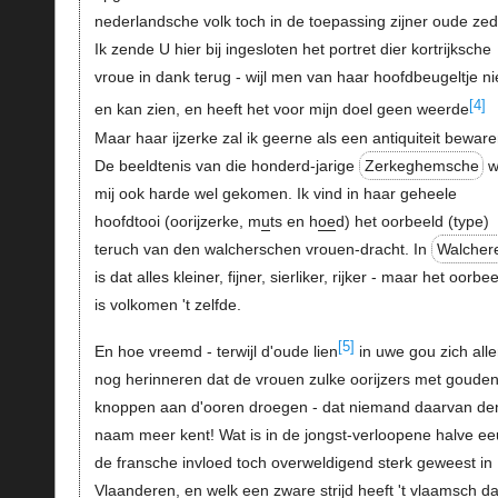
nederlandsche volk toch in de toepassing zijner oude ze
Ik zende U hier bij ingesloten het portret dier kortrijksche
vroue in dank terug - wijl men van haar hoofdbeugeltje ni
[4]
en kan zien, en heeft het voor mijn doel geen weerde
Maar haar ijzerke zal ik geerne als een antiquiteit beware
De beeldtenis van die honderd-jarige
Zerkeghemsche
w
mij ook harde wel gekomen. Ik vind in haar geheele
hoofdtooi (oorijzerke, m
u
ts en h
oe
d) het oorbeeld (type)
teruch van den walcherschen vrouen-dracht. In
Walcher
is dat alles kleiner, fijner, sierliker, rijker - maar het oorbe
is volkomen 't zelfde.
[5]
En hoe vreemd - terwijl d'oude lien
in uwe gou zich all
nog herinneren dat de vrouen zulke oorijzers met goude
knoppen aan d'ooren droegen - dat niemand daarvan de
naam meer kent! Wat is in de jongst-verloopene halve ee
de fransche invloed toch overweldigend sterk geweest in
Vlaanderen, en welk een zware strijd heeft 't vlaamsch d