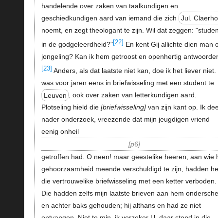
handelende over zaken van taalkundigen en
geschiedkundigen aard van iemand die zich
Jul. Claerho
noemt, en zegt theologant te zijn. Wil dat zeggen: "studen
[22]
in de godgeleerdheid?"
En kent Gij allichte dien man o
jongeling? Kan ik hem getroost en openhertig antwoorde
[23]
Anders, als dat laatste niet kan, doe ik het liever niet. 
was voor jaren eens in briefwisseling met een student te
Leuven
, ook over zaken van letterkundigen aard.
Plotseling hield die
briefwisseling
van zijn kant op. Ik de
nader onderzoek, vreezende dat mijn jeugdigen vriend
eenig onheil
p6
getroffen had. O neen! maar geestelike heeren, aan wie h
gehoorzaamheid meende verschuldigd te zijn, hadden h
die vertrouwelike briefwisseling met een ketter verboden.
Die hadden zelfs mijn laatste brieven aan hem ondersche
en achter baks gehouden; hij althans en had ze niet
ontvangen. Niet te min, ik verzeker U, daar stond in die