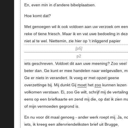
En, even min in d'andere bibelplaatsen.
Hoe komt dat?
Met genoegen wil ik ook voldoen aan uw verzoek om een
reke of tiene friesch. Maar ik en vat uwe bedoeling in de
niet al te wel. Niettemin, zie hier op 't inliggend papier
p5
p2
iets geschreven. Voldoet dit aan uwe meening? Zoo veel 
beter dan. Ge kunt er mee handelen naar welgevallen, mi
Ge er niets in verandert. Ik voeg er met opzet geene
overzettinge bij. Mij dunkt Gij
moet
het
zoo
kunnen lezen
volkomen verstaan. Ei, zoo Ge wilt, schrijf mij de vertalin
eens op een briefkaarte en zend mij die, op dat ik zien m
of mijn vermoeden gegrond is.
En nu voor dit maal genoeg - ander werk roept mij. Ja, n
iets, ik kreeg een allervriendeliksten brief uit Brugge,