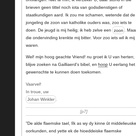
brieven geen tittel noch iota van godsdienstigen of
staatkundigen aard. Ik zou me schamen, wetende dat de
jongeling de zoon van katholike ouders was, zoo iets te
doen. De jeugd is mij heilig; ik heb zelve een
zoon
. Maa
die ondervinding krenkte mij bitter. Voor zoo iets wil ik mij
waren.
Wel! mijn hoog geachte Vriend! nu groet ik U van herten; 
blijve zoeken na Gailliaerd's bibel, en
hoop
U eerlang het
gewenschte te kunnen doen toekomen.
Vaarvel!
In troue, uw
Johan Winkler
.
p7
"De alde flaemske tael, lîk as wy dy kinne ût middelieusk
oorkunden, end yette ek de hioeddeiske flaemske