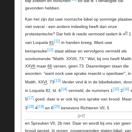
blijf zoeken en vorschen
tot dat ik 't verlangde zal
gevonden hebben.
Kan het zijn dat uwe roomsche bibel op sommige plaatse
niet overal - een andere indeeling heeft dan onze
o
protestantsche? Dat heb ik reeds vermoed sedert ik n
1
[11]
van Loquela
81
in handen kreeg. Want uwe
[12]
kenspreuke
staat aldaar en vervolgens vermeld als
voorkomende "Matth. XXVII, 73." Wel, bij ons heeft Matth
XX
VII
maar
66
versen, geen 73. Daarentegen staan die
woorden: "want oock uwe sprake maeckt u openbaer", in
[13]
Matth. XX
VI
, 73
Verder vind ik in de bibelteksten, doo
[14]
[15]
[16]
in Loquela 82, bl. 4
vermeld, de nummers 1
2
[17]
5
goed; daar is er ook bij ons sprake van brood. Maar
[18]
[19]
[20]
3
4
en 6
benevens Richteren VII, 5
p4
en Spreuken VII, 2b niet. Daar en wordt bij ons van geen
brood gerept. In onzen, zoogenoemden staten-bibel, van