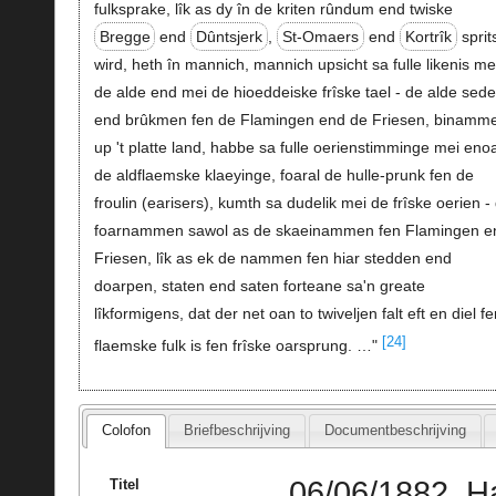
fulksprake, lîk as dy în de kriten rûndum end twiske
Bregge
end
Dûntsjerk
,
St-Omaers
end
Kortrîk
sprit
wird, heth în mannich, mannich upsicht sa fulle likenis me
de alde end mei de hioeddeiske frîske tael - de alde sed
end brûkmen fen de Flamingen end de Friesen, binamm
up 't platte land, habbe sa fulle oerienstimminge mei enoa
de aldflaemske klaeyinge, foaral de hulle-prunk fen de
froulin (earisers), kumth sa dudelik mei de frîske oerien -
foarnammen sawol as de skaeinammen fen Flamingen e
Friesen, lîk as ek de nammen fen hiar stedden end
doarpen, staten end saten forteane sa'n greate
lîkformigens, dat der net oan to twiveljen falt eft en diel fen
[24]
flaemske fulk is fen frîske oarsprung. …"
Colofon
Briefbeschrijving
Documentbeschrijving
06/06/1882, H
Titel