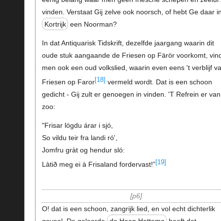
vinden. Verstaat Gij zelve ook noorsch, of hebt Ge daar i
Kortrijk
een Noorman?
In dat Antiquarisk Tidskrift, dezelfde jaargang waarin dit
oude stuk aangaande de Friesen op Färör voorkomt, vind
men ook een oud volkslied, waarin even eens 't verblijf v
[18]
Friesen op Faror
vermeld wordt. Dat is een schoon
gedicht - Gij zult er genoegen in vinden. 'T Refrein er van
zoo:
"Frisar lögdu árar i sjó,
So vildu teir fra landi ró',
Jomfru gràt og hendur sló:
[19]
Làtið meg ei à Frisaland fordervast!”
p6
O! dat is een schoon, zangrijk lied, en vol echt dichterlik