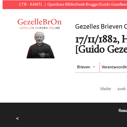
CTB - KANTL
Openbare Bibliotheek Brugge (Guido Gezellear
Gezelles Brieven 
17/11/1882,
[Guido Geze
Brieven
Verantwoordi
blader
zoek
Resu
<