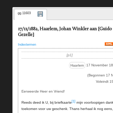
gg.11603
17/11/1882, Haarlem, Johan Winkler aan [Guido
Gezelle]
Indextermen
p1
Haarlem
17 November 18
(Begonnen 17 N
Voleindt 19
Eerweerde Heer en Vriend!
[1]
Reeds deed ik U, bij briefkaarte
mijn voorloopigen dan
toekomen voor uw geschenk. Thans herhaal ik nog eens, 