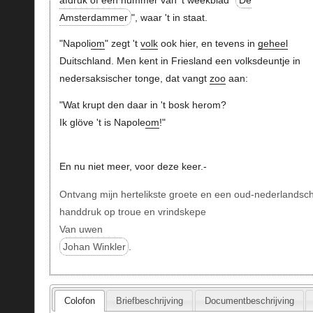
Amsterdammer
", waar 't in staat.
"Napoli
om
" zegt 't
volk
ook hier, en tevens in
geheel
Duitschland. Men kent in Friesland een volksdeuntje in
nedersaksischer tonge, dat vangt
zoo
aan:
"Wat krupt den daar in 't bosk herom?
Ik glöve 't is Napole
om
!"
En nu niet meer, voor deze keer.-
Ontvang mijn hertelikste groete en een oud-nederlandsc
handdruk op troue en vrindskepe
Van uwen
Johan Winkler
.
Colofon
Briefbeschrijving
Documentbeschrijving