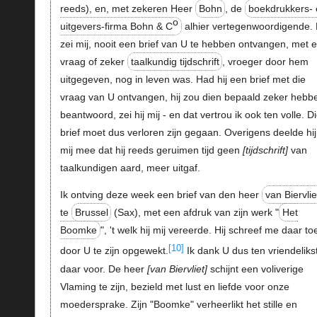
reeds), en, met zekeren Heer
Bohn
, de
boekdrukkers-
o
uitgevers-firma Bohn & C
alhier vertegenwoordigende. 
zei mij, nooit een brief van U te hebben ontvangen, met 
vraag of zeker
taalkundig tijdschrift
, vroeger door hem
uitgegeven, nog in leven was. Had hij een brief met die
vraag van U ontvangen, hij zou dien bepaald zeker hebb
beantwoord, zei hij mij - en dat vertrou ik ook ten volle. D
brief moet dus verloren zijn gegaan. Overigens deelde hij
mij mee dat hij reeds geruimen tijd geen
tijdschrift
van
taalkundigen aard, meer uitgaf.
Ik ontving deze week een brief van den heer
van Biervlie
te
Brussel
(Sax), met een afdruk van zijn werk "
Het
Boomke
", 't welk hij mij vereerde. Hij schreef me daar to
[10]
door U te zijn opgewekt.
Ik dank U dus ten vriendeliks
daar voor. De heer
van Biervliet
schijnt een voliverige
Vlaming te zijn, bezield met lust en liefde voor onze
moedersprake. Zijn "Boomke" verheerlikt het stille en