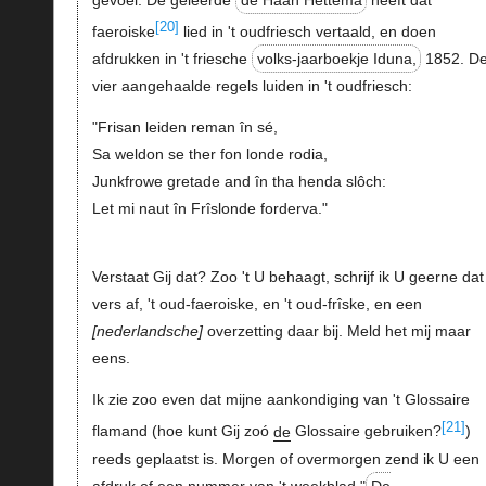
gevoel. De geleerde
de Haan Hettema
heeft dat
[20]
faeroiske
lied in 't oudfriesch vertaald, en doen
afdrukken in 't friesche
volks-jaarboekje Iduna,
1852. D
vier aangehaalde regels luiden in 't oudfriesch:
"Frisan leiden reman în sé,
Sa weldon se ther fon londe rodia,
Junkfrowe gretade and în tha henda slôch:
Let mi naut în Frîslonde forderva."
Verstaat Gij dat? Zoo 't U behaagt, schrijf ik U geerne dat
vers af, 't oud-faeroiske, en 't oud-frîske, en een
nederlandsche
overzetting daar bij. Meld het mij maar
eens.
Ik zie zoo even dat mijne aankondiging van 't Glossaire
[21]
flamand (hoe kunt Gij zoó
de
Glossaire gebruiken?
)
reeds geplaatst is. Morgen of overmorgen zend ik U een
afdruk of een nummer van 't weekblad "
De