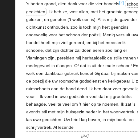
[2]
's herten grond, dien dank voor die vier bondels
scho
gedichten
. Ik heb ze, vast allen, met het grootste genoe
gelezen, en genoten ('t welk
een
is). Al is mij de gave der
dichtkunst onthouden, zoo is toch mijn hert geenzins
ongevoelig voor het schoon der poëzij. Menig vers uit uw
bondel heeft mijn ziel geroerd, en bij het meesterlik
schoone, dat zijn dichter zal doen eeren zoo lang er
Vlamingen zijn, perelden mij herhaaldelik de stille tranen
medegevoel in d'oogen. O! dat is uit der mate schoon! E
welk een dankbaar gebruik kondet Gij daar bij maken van
de poëzij die uw roomsche godsdienst en kerkgebaar U 
ruimschoots aan de hand deed. Ik ben daar zeer gevoeli
voor. - Ik vond in uwe gedichten veel dat mij grooteliks
behaagde, veel te veel om 't hier op te noemen. Ik zat 's
avonds stil met mijn huisgezin neder in het woonvertrek, 
las uwe gedichten. Uw brief lag boven, in mijn boek- en
schrijfvertrek. Al lezende
p2