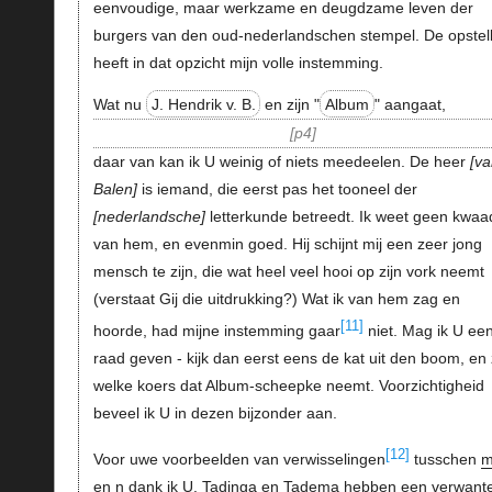
eenvoudige, maar werkzame en deugdzame leven der
burgers van den oud-nederlandschen stempel. De opstel
heeft in dat opzicht mijn volle instemming.
Wat nu
J. Hendrik v. B.
en zijn "
Album
" aangaat,
p4
daar van kan ik U weinig of niets meedeelen. De heer
va
Balen
is iemand, die eerst pas het tooneel der
nederlandsche
letterkunde betreedt. Ik weet geen kwaa
van hem, en evenmin goed. Hij schijnt mij een zeer jong
mensch te zijn, die wat heel veel hooi op zijn vork neemt
(verstaat Gij die uitdrukking?) Wat ik van hem zag en
[11]
hoorde, had mijne instemming gaar
niet. Mag ik U ee
raad geven - kijk dan eerst eens de kat uit den boom, en 
welke koers dat Album-scheepke neemt. Voorzichtigheid
beveel ik U in dezen bijzonder aan.
[12]
Voor uwe voorbeelden van verwisselingen
tusschen
en
n
dank ik U. Tadinga en Tadema hebben een
verwant