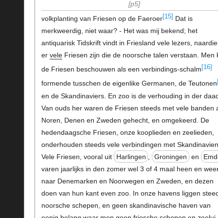
p5
[15]
volkplanting van Friesen op de Faeroer
Dat is
merkweerdig, niet waar? - Het was mij bekend; het
antiquarisk Tidskrift vindt in Friesland vele lezers, naardi
er
vele
Friesen zijn die de noorsche talen verstaan. Men
[16]
de Friesen beschouwen als een verbindings-schalm
formende tusschen de eigenlike Germanen, de Teutonen
en de Skandinaviers. En zoo is de verhouding in der daa
Van ouds her waren de Friesen steeds met vele banden 
Noren, Denen en Zweden gehecht, en omgekeerd. De
hedendaagsche Friesen, onze kooplieden en zeelieden,
onderhouden steeds vele verbindingen met Skandinavien
Vele Friesen, vooral uit
Harlingen
,
Groningen
en
Emd
varen jaarlijks in den zomer wel 3 of 4 maal heen en wee
naar Denemarken en Noorwegen en Zweden, en dezen
doen van hun kant even zoo. In onze havens liggen stee
noorsche schepen, en geen skandinavische haven van
eenig belang waar men geen friesche schepen en zeelui 