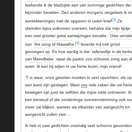
teekende ik de bladzijde aan van sommige gedichten die 
bijzonder bevielen. Des anderen morgens vergeleek ik mi
[3]
aanteekeningen met de opgaven in uwen brief
Ze
stemden bijna volkomen overeen, behalve dat mijn lijstje
een veel grooter getal aanwijzingen bevatte.
Uwe vertali
[4]
van
the song of Hiawatha
leverde mij ook groot
genoegen op. En hoe aardig is dat
tafereeltje in de kerk
van Meirelbeke
waar de pastor zoo schoone zong aan d
auter. Ik kan bij wijlen in uw herte lezen, mijn vriend!
'T is waar, onze geesten moeten in veel opzichten, als op
een leest zijn geslagen. Want
zoo
vele zaken die uw hert
bewegen zijn juist de zelfden die mijne ziele ontroeren. Ik
ben benieud of die zonderlinge overeenstemming ook no
meer zal blijken, waneer we elkander van aangezicht tot
aangezicht zullen zien. -
Ik heb in uwe gedichten oneindig veel schoons gevonden