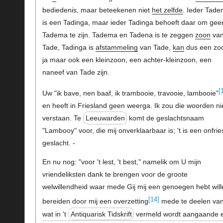
bediedenis, maar beteekenen niet
het zelfde
. Ieder Tad
is een Tadinga, maar ieder Tadinga behoeft daar om gee
Tadema te zijn. Tadema en Tadena is te zeggen
zoon
va
Tade, Tadinga is
afstammeling
van Tade,
kan
dus een zo
ja maar ook een kleinzoon, een achter-kleinzoon, een
naneef van Tade zijn.
[
Uw "ik bave, nen baaf, ik trambooie, travooie, lambooie”
en heeft in Friesland geen weerga. Ik zou die woorden ni
verstaan. Te
Leeuwarden
komt de geslachtsnaam
"Lambooy" voor, die mij onverklaarbaar is; 't is een onfri
geslacht. -
En nu nog: "voor 't lest, 't best," namelik om U mijn
vriendeliksten dank te brengen voor de groote
welwillendheid waar mede Gij mij een genoegen hebt will
[14]
bereiden door mij een overzetting
mede te deelen va
wat in 't
Antiquarisk Tidskrift
vermeld wordt aangaande 