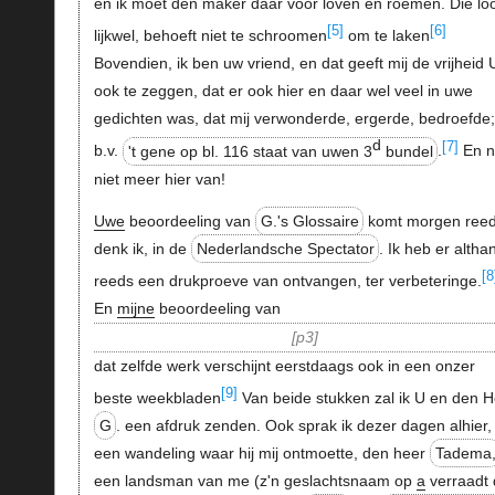
en ik moet den maker daar voor loven en roemen. Die loo
[5]
[6]
lijkwel, behoeft niet te schroomen
om te laken
Bovendien, ik ben uw vriend, en dat geeft mij de vrijheid 
ook te zeggen, dat er ook hier en daar wel veel in uwe
gedichten was, dat mij verwonderde, ergerde, bedroefde;
d
[7]
b.v.
't gene op bl. 116 staat van uwen 3
bundel
.
En 
niet meer hier van!
Uwe
beoordeeling van
G.'s Glossaire
komt morgen reed
denk ik, in de
Nederlandsche Spectator
. Ik heb er altha
[8
reeds een drukproeve van ontvangen, ter verbeteringe.
En
mijne
beoordeeling van
p3
dat zelfde werk verschijnt eerstdaags ook in een onzer
[9]
beste weekbladen
Van beide stukken zal ik U en den H
G
. een afdruk zenden. Ook sprak ik dezer dagen alhier,
een wandeling waar hij mij ontmoette, den heer
Tadema
een landsman van me (z'n geslachtsnaam op
a
verraadt 