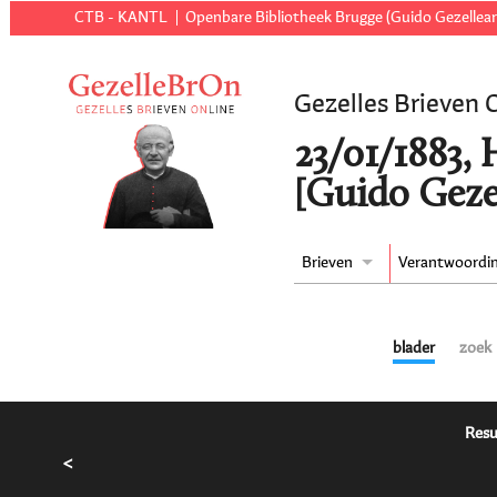
CTB - KANTL
Openbare Bibliotheek Brugge (Guido Gezellear
Gezelles Brieven 
23/01/1883,
[Guido Geze
Brieven
Verantwoordi
blader
zoek
Resu
<