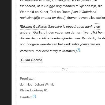
verwezenlikt worden, zoo lange er in Bel
genland, in
Vlanderen, of in Brugge nog mannen te v
inden zijn, die
Waerheid en Kunst, Tael en Roem
van ‘t Vaderland,
rechtzinniglijk en met ter daad
, durven boven alles stelle
Edward Gailliards
Glossaire
is opgedragen aan
dien
anderen Gailliard
, den vader van den schrijver.
Tot hem
dienen de prachtige hoedanigheden van d
en druk, die d
nog hoogere weerde van het werk zelve
omvatten en
[8]
versieren, met eere terug te klimmen.
Guido Gezelle
p6
Proef aan
den Heer Johan Winkler
Kleine Houtweg 61
[9]
Haarlem