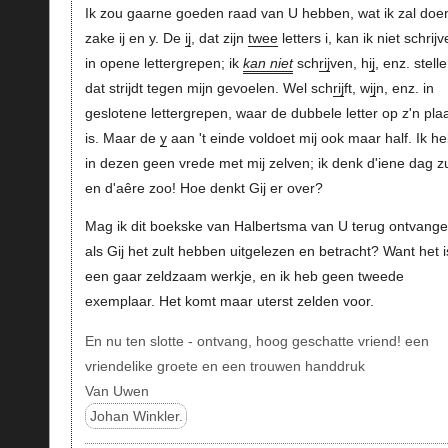
Ik zou gaarne goeden raad van U hebben, wat ik zal doen
zake ij en y. De
ij
, dat zijn
twee
letters i, kan ik niet schrij
in opene lettergrepen; ik
kan niet
sch
rij
ven, h
ij
, enz. stelle
dat strijdt tegen mijn gevoelen. Wel sch
rij
ft, w
ij
n, enz. in
geslotene lettergrepen, waar de dubbele letter op z'n pla
is. Maar de
y
aan 't einde voldoet mij ook maar half. Ik h
in dezen geen vrede met mij zelven; ik denk d'iene dag z
en d'aêre zoo! Hoe denkt Gij er over?
Mag ik dit boekske van Halbertsma van U terug ontvange
als Gij het zult hebben uitgelezen en betracht? Want het i
een gaar zeldzaam werkje, en ik heb geen tweede
exemplaar. Het komt maar uterst zelden voor.
En nu ten slotte - ontvang, hoog geschatte vriend! een
vriendelike groete en een trouwen handdruk
Van Uwen
Johan Winkler.