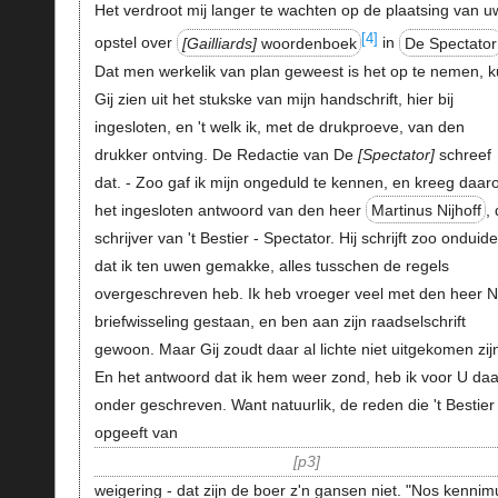
Het verdroot mij langer te wachten op de plaatsing van u
[4]
opstel over
Gailliards
woordenboek
in
De Spectator
Dat men werkelik van plan geweest is het op te nemen, k
Gij zien uit het stukske van mijn handschrift, hier bij
ingesloten, en 't welk ik, met de drukproeve, van den
drukker ontving. De Redactie van De
Spectator
schreef
dat. - Zoo gaf ik mijn ongeduld te kennen, en kreeg daar
het ingesloten antwoord van den heer
Martinus Nijhoff
,
schrijver van 't Bestier - Spectator. Hij schrijft zoo onduide
dat ik ten uwen gemakke, alles tusschen de regels
overgeschreven heb. Ik heb vroeger veel met den heer N.
briefwisseling gestaan, en ben aan zijn raadselschrift
gewoon. Maar Gij zoudt daar al lichte niet uitgekomen zijn
En het antwoord dat ik hem weer zond, heb ik voor U daa
onder geschreven. Want natuurlik, de reden die 't Bestier
opgeeft van
p3
weigering - dat zijn de boer z'n gansen niet. "Nos kennim