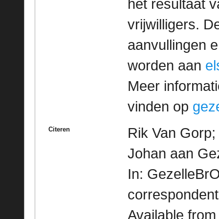
het resultaat
vrijwilligers. 
aanvullingen 
worden aan
e
Meer informatie
vinden op
geze
Rik Van Gorp; 
Citeren
Johan aan Gez
In: GezelleBrO
correspondent
Available fro