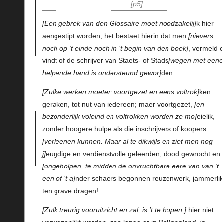
p5
Een
gebrek van den
Glossaire
moet noodzakelij
k hier
aengestipt worden; het bestaet hierin dat men
nievers,
noch op ‘t einde noch in ‘t begin van den boek
, vermeld 
vindt of de schrijver van Staets- of Stads
wegen met een
helpende hand is ondersteund gewor
den.
Zulke werken moeten voortgezet en eens voltrok
ken
geraken, tot nut van iedereen; maer voortgezet,
en
bezonderlijk voleind en voltrokken worden ze mo
eielik,
zonder hoogere hulpe als die inschrijvers of koopers
verleenen kunnen. Maar al te dikwijls en ziet men nog
j
eugdige en verdienstvolle geleerden, dood gewrocht en
ongeholpen, te midden de onvruchtbare eere van van ‘t
een of ‘t a
nder schaers begonnen reuzenwerk, jammerli
ten grave dragen!
Zulk treurig vooruitzicht en zal, is ’t te hopen,
hier niet