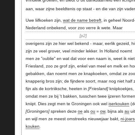
vrindelik groeten, en biedt U uit dankbaarheid een lichtpri
aan, waar zijne beeldtenis op staat - en die van zijn vade
Uwe liifkoeken zijn,
wat de name betreft
, in geheel Noord
Nederland onbekend, voor zoo verre ik wete. Maar
p2
overigens zijn ze hier wel bekend - maar, eerlik gezeid, hi
zijn ze veel grover, veel minder lekker. In Holland noemt
men ze "oublie" en wat dat voor een naam is, weet ik niet.
Friesland, zoo ze grof zijn, enkel van meel en melk en ho
gebakken, dan noemt men ze knapkoeken, omdat ze zo
knapperig bros zijn; de fijndere soort, maar nog niet half 
fijn als de kortriiksche, heeten in
Friesland
kniipkoekjes,
omdat men ze bij 't bakken, tusschen twee ijzeren forme
kniipt. Dies zegt men te Groningen ook wel
iserkouken
(d
Groningers
spreken deze
oe
als
ou
=
ow
, bijna als
au
uit
en wijl men ze meest omstreeks nieuwejaar bakt,
ni-joars
kouken
.