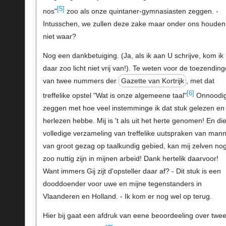
[5]
nos"
zoo als onze quintaner-gymnasiasten zeggen. -
Intusschen, we zullen deze zake maar onder ons houden
niet waar?
Nog een dankbetuiging. (Ja, als ik aan U schrijve, kom ik
daar zoo licht niet vrij van!). Te weten voor de toezending
van twee nummers der
Gazette van Kortrijk
, met dat
[6]
treffelike opstel "Wat is onze algemeene taal"
Onnoodig
zeggen met hoe veel instemminge ik dat stuk gelezen en
herlezen hebbe. Mij is 't als uit het herte genomen! En di
volledige verzameling van treffelike uutspraken van man
van groot gezag op taalkundig gebied, kan mij zelven no
zoo nuttig zijn in mijnen arbeid! Dank hertelik daarvoor!
Want immers Gij zijt d'opsteller daar af? - Dit stuk is een
dooddoender voor uwe en mijne tegenstanders in
Vlaanderen en Holland. - Ik kom er nog wel op terug.
Hier bij gaat een afdruk van eene beoordeeling over twe