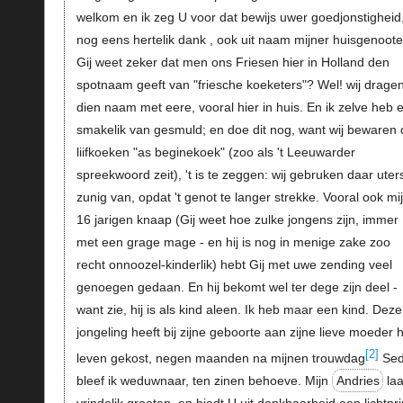
welkom en ik zeg U voor dat bewijs uwer goedjonstigheid
nog eens hertelik dank , ook uit naam mijner huisgenoote
Gij weet zeker dat men ons Friesen hier in Holland den
spotnaam geeft van "friesche koeketers"? Wel! wij drage
dien naam met eere, vooral hier in huis. En ik zelve heb e
smakelik van gesmuld; en doe dit nog, want wij bewaren 
liifkoeken "as beginekoek" (zoo als 't Leeuwarder
spreekwoord zeit), 't is te zeggen: wij gebruken daar uter
zunig van, opdat 't genot te langer strekke. Vooral ook mij
16 jarigen knaap (Gij weet hoe zulke jongens zijn, immer
met een grage mage - en hij is nog in menige zake zoo
recht onnoozel-kinderlik) hebt Gij met uwe zending veel
genoegen gedaan. En hij bekomt wel ter dege zijn deel -
want zie, hij is als kind aleen. Ik heb maar een kind. Deze
jongeling heeft bij zijne geboorte aan zijne lieve moeder 
[2]
leven gekost, negen maanden na mijnen trouwdag
Sed
bleef ik weduwnaar, ten zinen behoeve. Mijn
Andries
laa