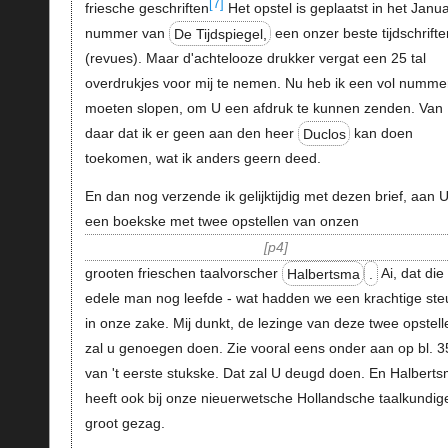
[7]
friesche geschriften
Het opstel is geplaatst in het Janua
nummer van
De Tijdspiegel,
een onzer beste tijdschrift
(revues). Maar d'achtelooze drukker vergat een 25 tal
overdrukjes voor mij te nemen. Nu heb ik een vol numme
moeten slopen, om U een afdruk te kunnen zenden. Van
daar dat ik er geen aan den heer
Duclos
kan doen
toekomen, wat ik anders geern deed.
En dan nog verzende ik gelijktijdig met dezen brief, aan 
een boekske met twee opstellen van onzen
p4
grooten frieschen taalvorscher
Halbertsma
.
Ai, dat die
edele man nog leefde - wat hadden we een krachtige ste
in onze zake. Mij dunkt, de lezinge van deze twee opstell
zal u genoegen doen. Zie vooral eens onder aan op bl. 3
van 't eerste stukske. Dat zal U deugd doen. En Halbert
heeft ook bij onze nieuerwetsche Hollandsche taalkundig
groot gezag.