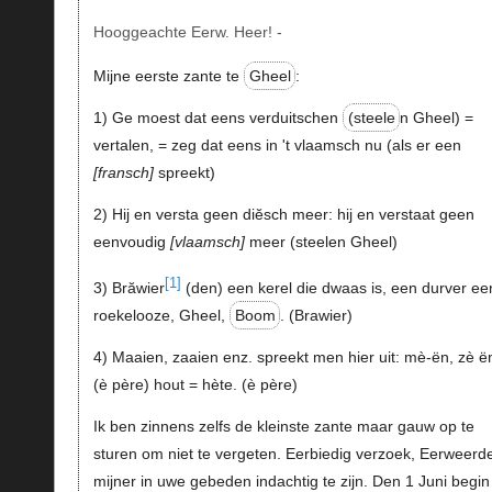
Hooggeachte Eerw. Heer! -
Mijne eerste zante te
Gheel
:
1) Ge moest dat eens verduitschen
(steele
n Gheel) =
vertalen, = zeg dat eens in 't vlaamsch nu (als er een
fransch
spreekt)
2) Hij en versta geen diӗsch meer: hij en verstaat geen
eenvoudig
vlaamsch
meer (steelen Gheel)
[1]
3) Brӑwier
(den) een kerel die dwaas is, een durver ee
roekelooze, Gheel,
Boom
. (Brawier)
4) Maaien, zaaien enz. spreekt men hier uit: mè-ën, zè ë
(è père) hout = hète. (è père)
Ik ben zinnens zelfs de kleinste zante maar gauw op te
sturen om niet te vergeten. Eerbiedig verzoek, Eerweerd
mijner in uwe gebeden indachtig te zijn. Den 1 Juni begin 