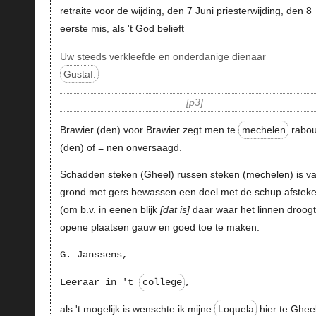
retraite voor de wijding, den 7 Juni priesterwijding, den 8
eerste mis, als 't God belieft
Uw steeds verkleefde en onderdanige dienaar
Gustaf.
p3
Brawier (den) voor Brawier zegt men te
mechelen
rabo
(den) of = nen onversaagd.
Schadden steken (Gheel) russen steken (mechelen) is v
grond met gers bewassen een deel met de schup afstek
(om b.v. in eenen blijk
dat is
daar waar het linnen droogt
opene plaatsen gauw en goed toe te maken.
G. Janssens,
Leeraar in 't
college
,
als 't mogelijk is wenschte ik mijne
Loquela
hier te Gheel