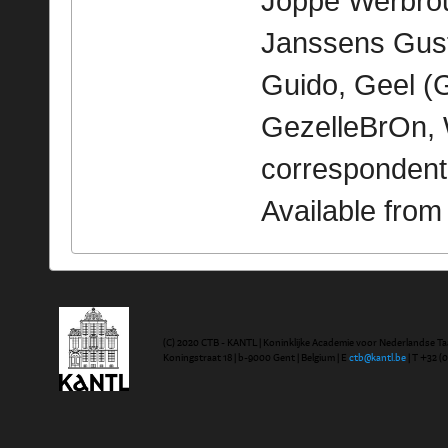
Joppe Werbrou
Janssens Gust
Guido, Geel (G
GezelleBrOn, 
correspondent
Available fro
(C) 2020 CTB - KANTL | Koninklijke Academie voor Nederlandse Ta
Koningstraat 18 | b-9000 Gent | Belgium | E
ctb@kantl.be
| T +32 (0