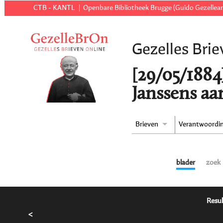
CTB - KANTL
Openbare Bibliotheek Brugge (Guido Gezellear
Gezelles Brie
[29/05/1884
Janssens aa
Brieven
Verantwoordi
blader
zoek
Resul
<